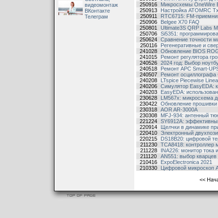
250916
Микросхемы OneWire
видеомонтаж
250913
Настройка ATOMRC Tx
ВКонтакте
250911
RTC6715: FM-приемник
Телеграм
250906
Belgee X70 FAQ
250801
Ultimate3S QRP Labs M
250706
Si5351: программирова
250624
Сравнение точности 
250116
Регенеративные и све
241028
Обновление BIOS ROG
241015
Ремонт регулятора гр
240526
2024 год: Выбор ноутб
240518
Ремонт APC Smart-UP
240507
Ремонт осциллографа 
240208
LTspice Piecewise Lin
240206
Симулятор EasyEDA: к
240203
EasyEDA: использован
230628
LM567x: микросхема д
230422
Обновление прошивки
230318
AOR AR-3000A
230308
MFJ-934: антенный тю
221224
SY6912A: эффективный
220914
Щелчки в динамике пр
220410
Электронный двухпози
220215
DS18B20: цифровой те
211230
TCA8418: контроллер 
211228
INA226: монитор тока 
211120
AN551: выбор кварцев 
210416
ExpoElectronica 2021
210330
Цифровой микроскоп A
<<
Нач