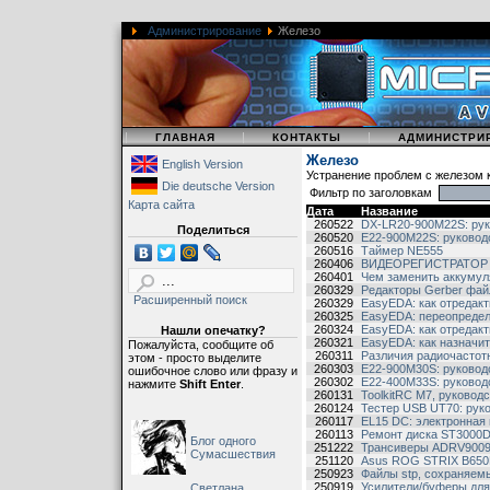
Администрирование
Железо
|
|
|
ГЛАВНАЯ
КОНТАКТЫ
АДМИНИСТРИ
Железо
English Version
Устранение проблем с железом 
Die deutsche Version
Фильтр по заголовкам
Карта сайта
Дата
Название
260522
DX-LR20-900M22S: рук
Поделиться
260520
E22-900M22S: руковод
260516
Таймер NE555
260406
ВИДЕОРЕГИСТРАТОР GE
260401
Чем заменить аккумул
260329
Редакторы Gerber фай
Расширенный поиск
260329
EasyEDA: как отредак
260325
EasyEDA: переопредел
260324
EasyEDA: как отредакт
Нашли опечатку?
260321
EasyEDA: как назначи
Пожалуйста, сообщите об
260311
Различия радиочастот
этом - просто выделите
260303
E22-900M30S: руковод
ошибочное слово или фразу и
260302
E22-400M33S: руковод
нажмите
Shift Enter
.
260131
ToolkitRC M7, руковод
260124
Тестер USB UT70: рук
260117
EL15 DC: электронная 
260113
Ремонт диска ST3000
Блог одного
251222
Трансиверы ADRV9009
Сумасшествия
251120
Asus ROG STRIX B650E-
250923
Файлы stp, сохраняем
250919
Усилители/буферы дл
Светлана,