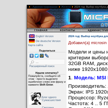
Администрирование
Железо
2024 год: Выбор ноутбука 
|
|
|
ГЛАВНАЯ
КОНТАКТЫ
АДМИНИСТРИ
English Version
2024 год: Выбор ноутбука д
Die deutsche Version
Добавил(а) microsin
Карта сайта
Модели и цены 
Поделиться
критерии выбор
32GB RAM, диск
Расширенный поиск
ниже 1920x1080
Нашли опечатку?
Пожалуйста, сообщите об
1
.
Модель: MSI 
этом - просто выделите
ошибочное слово или фразу и
нажмите
Shift Enter
.
Производитель: 
Экран: IPS 1920
Процессор: Ryze
Блог одного
Сумасшествия
Частота: 4 .. 5 Г
Светлана,