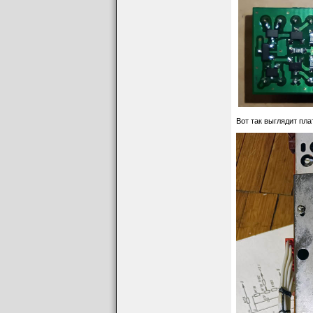
Вот так выглядит пл
Крепление крыше
на винтах, для чег