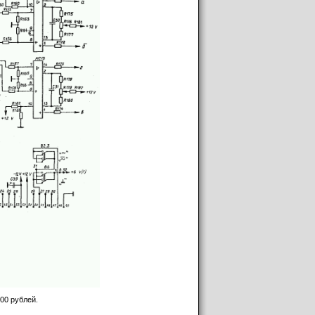
было каждый раз при ремонте этот провод
00 рублей.