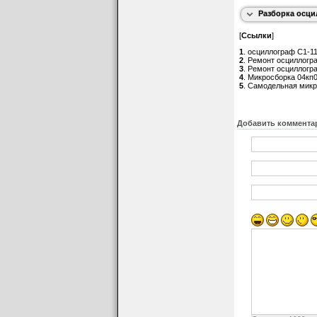
Разборка осци
[
Ссылки
]
1
. осциллограф С1-114
2
. Ремонт осциллограф
3
. Ремонт осциллограф
4
. Микросборка 04кп0
5
. Самодельная микро
Добавить коммента