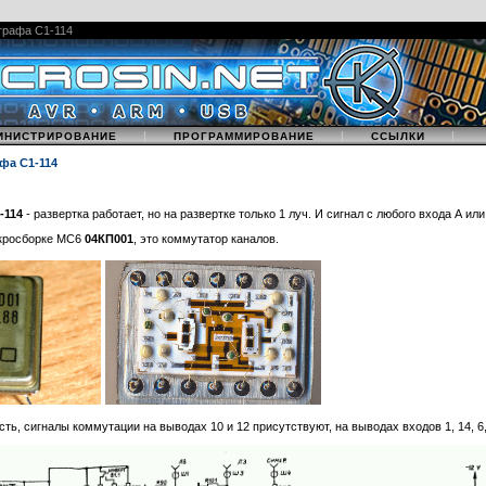
выкрутить левый верхний винт и нижнюю левую клемму заземления, которые удерживаю
фа. Блок извлекается целиком, и становится легко доступен для ремонта. Не нужно да
графа С1-114
|
|
|
ИНИСТРИРОВАНИЕ
ПРОГРАММИРОВАНИЕ
ССЫЛКИ
фа С1-114
-114
- развертка работает, но на развертке только 1 луч. И сигнал с любого входа А ил
кросборке МС6
04КП001
, это коммутатор каналов.
ока с осциллографом применяется специальный ремонтный кабель Тг4.854.389.
сть, сигналы коммутации на выводах 10 и 12 присутствуют, на выводах входов 1, 14, 6, 