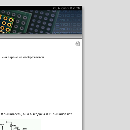
т блок усилителя вертикального отклонения в
же снимать никакие ручки и кнопки.
Sat, August 08 2026
и Б на экране не отображается.
8 сигнал есть, а на выходах 4 и 11 сигналов нет.