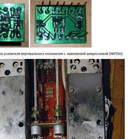
ата усилителя вертикального отклонения с замененной микросхемой 04КП001:
к
. На крышках были скобки, которые держались на заклепках. Заклепки не выдержали,
о высверлил заклепки и нарезал на скобках резьбу.