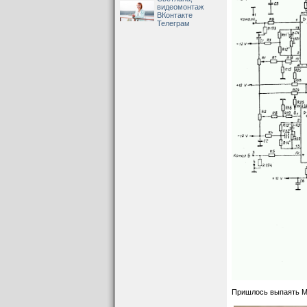
видеомонтаж
ВКонтакте
Телеграм
Для подключения си
отпаивать и припаи
Пришлось выпаять МС6