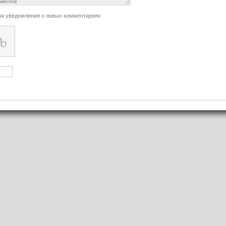
мволов
на уведомления о новых комментариях