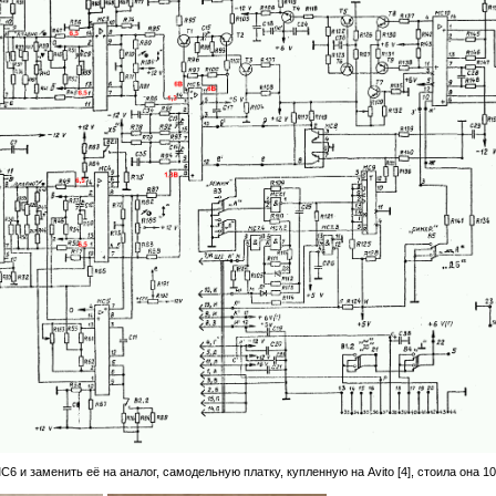
гнала калибратора к передней панели я сделал переходной коннектор, чтобы не надо 
вать.
 и заменить её на аналог, самодельную платку, купленную на Avito [4], стоила она 10