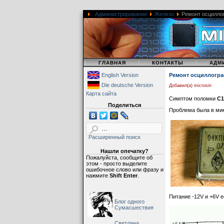
После этого надо 
корпусе осциллогра
Администрирование
Железо
Ремонт осцилло
|
|
|
ГЛАВНАЯ
КОНТАКТЫ
АДМ
English Version
Ремонт осциллогра
Die deutsche Version
Добавил(а) microsin
Карта сайта
Симптом поломки
С1
Поделиться
Проблема была в ми
Расширенный поиск
Нашли опечатку?
Пожалуйста, сообщите об
этом - просто выделите
ошибочное слово или фразу и
нажмите
Shift Enter
.
Для соединения бл
Питание -12V и +6V е
Блог одного
Сумасшествия
Светлана,