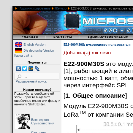
Администрирование
Железо
E22-900M30S: руководство пользовател
|
|
|
ГЛАВНАЯ
КОНТАКТЫ
АДМИНИСТРИРОВАНИЕ
English Version
E22-900M30S: руководство пользователя
Die deutsche Version
Добавил(а) microsin
Карта сайта
E22-900M30S
это мод
Поделиться
[1], работающий в диа
мощностью 1 ватт, обм
Расширенный поиск
через интерфейс SPI.
Нашли опечатку?
Пожалуйста, сообщите об
[
1. Общее описание
]
этом - просто выделите
ошибочное слово или фразу и
нажмите
Shift Enter
.
Модуль E22-900M30S о
TM
LoRa
от компании Se
Блог одного
Сумасшествия
Светлана,