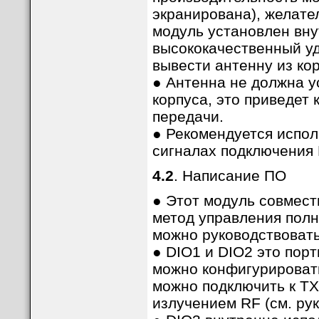
экранирована), желате
модуль установлен вну
высококачественный уд
вывести антенну из ко
● Антенна не должна у
корпуса, это приведет
передачи.
● Рекомендуется испо
сигналах подключения
4.2
. Написание ПО
● Этот модуль совмест
метод управления полн
можно руководствоват
● DIO1 и DIO2 это пор
можно конфигурировать
можно подключить к TX
излучением RF (см. ру