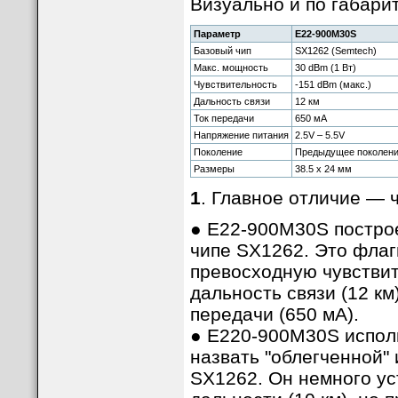
Визуально и по габари
Параметр
E22-900M30S
Базовый чип
SX1262 (Semtech)
Макс. мощность
30 dBm (1 Вт)
Чувствительность
-151 dBm (макс.)
Дальность связи
12 км
Ток передачи
650 мА
Напряжение питания
2.5V – 5.5V
Поколение
Предыдущее поколени
Размеры
38.5 x 24 мм
1
. Главное отличие — 
● E22-900M30S постро
чипе SX1262. Это фла
превосходную чувствит
дальность связи (12 км
передачи (650 мА).
● E220-900M30S испол
назвать "облегченной"
SX1262. Он немного ус