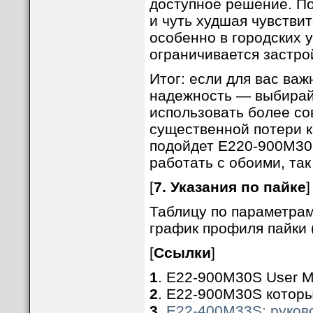
доступное решение. По
и чуть худшая чувстви
особенно в городских у
ограничивается застро
Итог: если для вас ва
надежность — выбирай
использовать более со
существенной потери к
подойдет E220-900M30
работать с обоими, та
[
7. Указания по пайке
]
Таблицу по параметрам
график профиля пайки (R
[
Ссылки
]
1
. E22-900M30S User Ma
2
. E22-900M30S который
3
.
E22-400M33S: руков