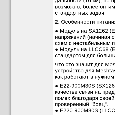
дальности (10 км), но 
возможно, более опти
стандартных задач.
2
. Особенности питани
● Модуль на SX1262 (
напряжений (начиная с
схем с нестабильным п
● Модуль на LLCC68 (E
стандартом для больши
Что это значит для Mes
устройство для Meshta
как работают в нужном
● E22-900M30S (SX1262
качестве связи на пре
помех благодаря своей
проверенный "боец".
● E220-900M30S (LLCC6