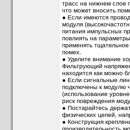
трасс на нижнем слое 
что может вносить пом
● Если имеются прово
модуля (высокочастот
питания импульсных пр
повлиять на параметры
применять тщательное 
помех.
● Уделите внимание х
Фильтрующий напряжен
находится как можно б
● Если сигнальные лин
подключены к модулю ч
(использование уровне
риск повреждения моду
● Постарайтесь держа
физических цепей, нап
● Конструкция креплен
производительность мо