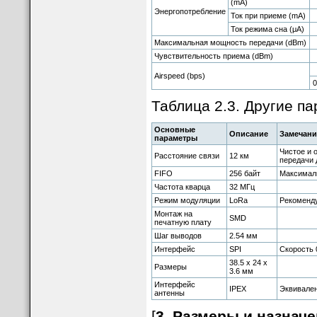
(mA)
Энергопотребление
Ток при приеме (mA)
Ток режима сна (μA)
Максимальная мощность передачи (dBm)
Чувствительность приема (dBm)
Airspeed (bps)
0
Таблица 2.3. Другие п
Основные
Описание
Замечани
параметры
Чистое и 
Расстояние связи
12 км
передачи д
FIFO
256 байт
Максималь
Частота кварца
32 МГц
Режим модуляции
LoRa
Рекоменд
Монтаж на
SMD
печатную плату
Шаг выводов
2.54 мм
Интерфейс
SPI
Скорость 
38.5 x 24 x
Размеры
3.6 мм
Интерфейс
IPEX
Эквивален
антенны
[
3. Размеры и назнач