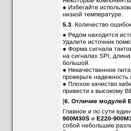
Некоторые компоненты 
● Избегайте использов
низкой температуре.
5.3
. Количество ошибок
● Рядом находится ист
Удалите источник поме
● Форма сигнала такто
на сигналах SPI, длин
большой.
● Некачественное пита
проверьте надежность 
● Плохое качество каб
привести к высокому B
[
6. Отличие модулей 
Главное и по сути еди
900M30S
и
E220-900M
собой небольшие разли