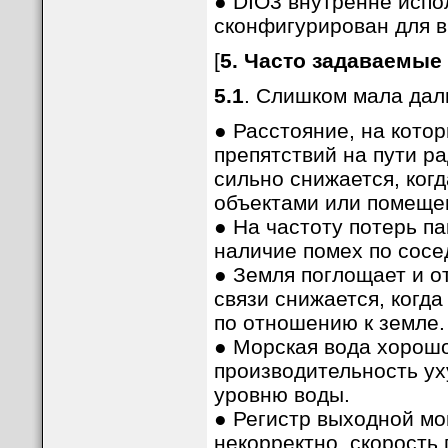
● DIO3 внутренне испо
сконфигурирован для в
[
5. Часто задаваемые
5.1
. Слишком мала дал
● Расстояние, на котор
препятствий на пути р
сильно снижается, ког
объектами или помещен
● На частоту потерь па
наличие помех по сосе
● Земля поглощает и о
связи снижается, когд
по отношению к земле.
● Морская вода хорош
производительность ух
уровню воды.
● Регистр выходной мо
некорректно, скорость