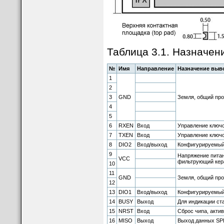
Таблица 3.1. Назначен
№
Имя
Направление
Назначение выв
1
2
3
GND
Земля, общий про
4
5
6
RXEN
Вход
Управление ключо
7
TXEN
Вход
Управление ключо
8
DIO2
Вход/выход
Конфигурируемый 
9
Напряжение питан
VCC
фильтрующий кер
10
11
GND
Земля, общий про
12
13
DIO1
Вход/выход
Конфигурируемый 
14
BUSY
Выход
Для индикации ст
15
NRST
Вход
Сброс чипа, актив
16
MISO
Выход
Выход данных SPI