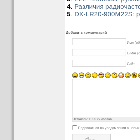
4
.
Различия радиочасто
5
.
DX-LR20-900M22S: р
Добавить комментарий
Имя (об
E-Mail 
Сайт
Осталось:
1000
символов
Подписаться на уведомления о новы