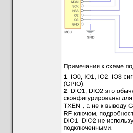
Примечания к схеме по
1
. IO0, IO1, IO2, IO3 
(GPIO).
2
. DIO1, DIO2 это обы
сконфигурированы для 
TXEN，а не к выводу G
RF-ключом, подробност
DIO1, DIO2 не использу
подключенными.