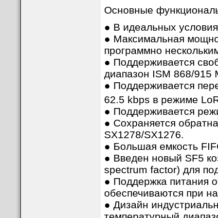
Основные функциональ
● В идеальных условия
● Максимальная мощнос
программно нескольки
● Поддерживается сво
диапазон ISM 868/915 
● Поддерживается пере
62.5 kbps в режиме Lo
● Поддерживается режи
● Сохраняется обратна
SX1278/SX1276.
● Большая емкость FIF
● Введен новый SF5 к
spectrum factor) для п
● Поддержка питания о
обеспечиваются при на
● Дизайн индустриальн
температурный диапазо