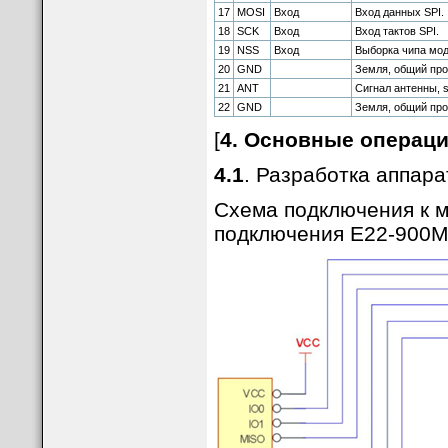
17
MOSI
Вход
Вход данных SPI.
18
SCK
Вход
Вход тактов SPI.
19
NSS
Вход
Выборка чипа мод
20
GND
Земля, общий про
21
ANT
Сигнал антенны, s
22
GND
Земля, общий про
[
4. Основные операц
4.1
. Разработка аппар
Схема подключения к м
подключения E22-900M