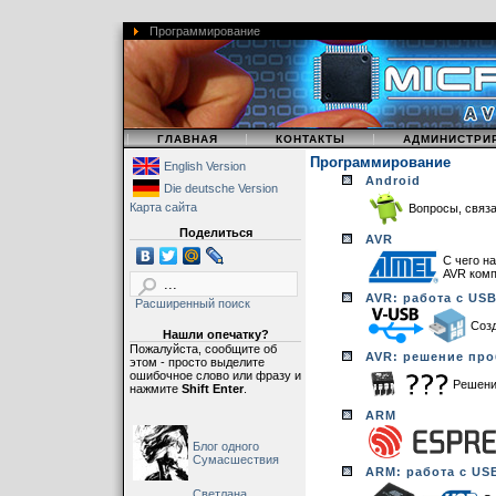
Программирование
|
|
|
ГЛАВНАЯ
КОНТАКТЫ
АДМИНИСТРИ
Программирование
English Version
Android
Die deutsche Version
Карта сайта
Вопросы, связ
Поделиться
AVR
С чего н
AVR комп
AVR: работа с US
Расширенный поиск
Соз
Нашли опечатку?
Пожалуйста, сообщите об
AVR: решение про
этом - просто выделите
ошибочное слово или фразу и
Решени
нажмите
Shift Enter
.
ARM
Блог одного
Сумасшествия
ARM: работа с US
Светлана,