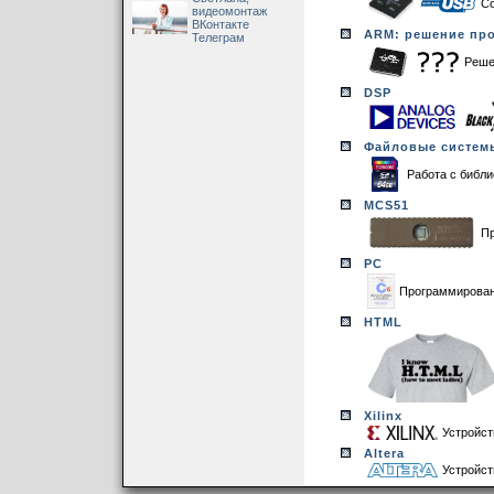
Со
видеомонтаж
ВКонтакте
ARM: решение пр
Телеграм
Реше
DSP
Файловые систем
Работа с библ
MCS51
Пр
PC
Программировани
HTML
Xilinx
Устройст
Altera
Устройст