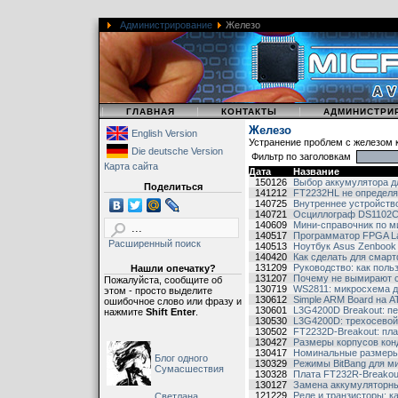
Администрирование
Железо
|
|
|
ГЛАВНАЯ
КОНТАКТЫ
АДМИНИСТРИ
Железо
English Version
Устранение проблем с железом 
Die deutsche Version
Фильтр по заголовкам
Карта сайта
Дата
Название
150126
Выбор аккумулятора 
Поделиться
141212
FT2232HL не определя
140725
Внутреннее устройств
140721
Осциллограф DS1102C, с
140609
Мини-справочник по 
140517
Программатор FPGA La
Расширенный поиск
140513
Ноутбук Asus Zenboo
140420
Как сделать для смар
131209
Руководство: как пол
Нашли опечатку?
131207
Почему не вымирают 
Пожалуйста, сообщите об
130719
WS2811: микросхема 
этом - просто выделите
130612
Simple ARM Board на 
ошибочное слово или фразу и
130601
L3G4200D Breakout: пе
нажмите
Shift Enter
.
130530
L3G4200D: трехосевой
130502
FT2232D-Breakout: пла
130427
Размеры корпусов кон
130417
Номинальные размеры
Блог одного
130329
Режимы BitBang для м
Сумасшествия
130328
Плата FT232R-Breakou
130127
Замена аккумуляторны
121229
Реле и транзисторы: к
Светлана,