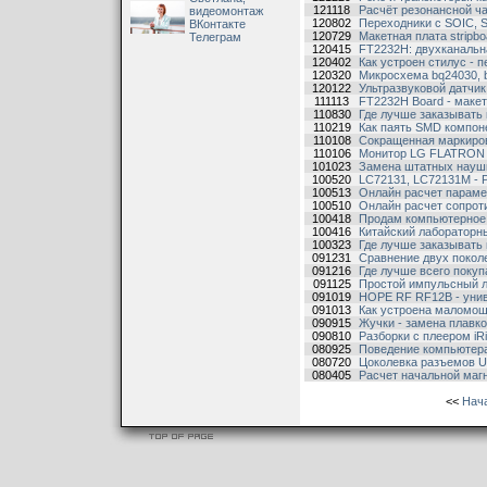
121118
Расчёт резонансной ча
видеомонтаж
120802
Переходники с SOIC, 
ВКонтакте
120729
Макетная плата stripbo
Телеграм
120415
FT2232H: двухканальн
120402
Как устроен стилус - 
120320
Микросхема bq24030, b
120122
Ультразвуковой датчи
111113
FT2232H Board - макет
110830
Где лучше заказывать 
110219
Как паять SMD компон
110108
Сокращенная маркиров
110106
Монитор LG FLATRON L1
101023
Замена штатных наушн
100520
LC72131, LC72131M - 
100513
Онлайн расчет параме
100510
Онлайн расчет сопроти
100418
Продам компьютерное
100416
Китайский лаборатор
100323
Где лучше заказывать 
091231
Сравнение двух поколен
091216
Где лучше всего покуп
091125
Простой импульсный л
091019
HOPE RF RF12B - унив
091013
Как устроена маломощ
090915
Жучки - замена плавко
090810
Разборки с плеером iR
080925
Поведение компьютера
080720
Цоколевка разъемов 
080405
Расчет начальной маг
<<
Нач