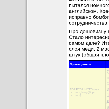
пытался немног
английском. Кое
исправно бомбя
сотрудничества.
Про дешевизну к
Стало интересно
самом деле? Ита
слоя меди, 2 ма
штук (общая площ
Производитель
TOP PCB LIMITED (top-
pcb.com, leroy@top-
pcb.com)