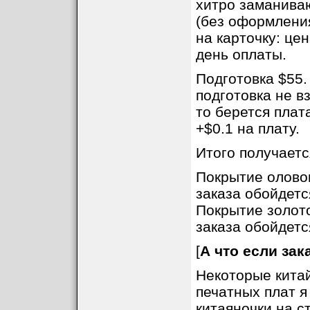
хитро заманиваю
(без оформления
на карточку: цен
день оплаты.
Подготовка $55. 
подготовка не в
то берется плат
+$0.1 на плату.
Итого получаетс
Покрытие оловом
заказа обойдетс
Покрытие золото
заказа обойдетс
[
А что если зак
Некоторые кита
печатных плат я
китаяночки на с