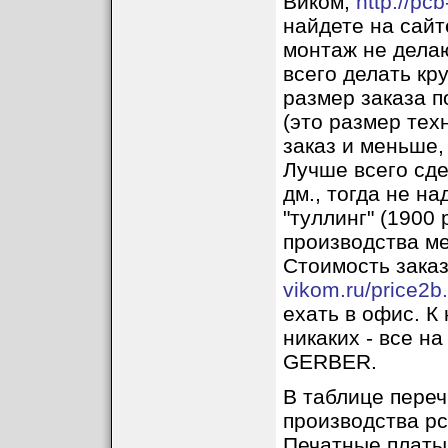
Виком,
http://pcb
найдете на сайт
монтаж не делаю
всего делать кр
размер заказа 
(это размер тех
заказ и меньше, 
Лучше всего сде
дм., тогда не н
"туллинг" (1900 
производства ме
Стоимость зака
vikom.ru/price2b
ехать в офис. К
никаких - все 
GERBER.
В таблице пере
производства pc
Печатные платы 