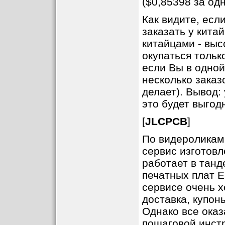
($0,85398 за одн
Как видите, есл
заказать у кита
китайцами - выс
окупаться тольк
если Вы в одной
несколько заказо
делает). Вывод:
это будет выгод
[
JLCPCB
]
По видероликам
сервис изготовл
работает в танд
печатных плат 
сервисе очень х
доставка, купон
Однако все оказ
пошаговой инстр