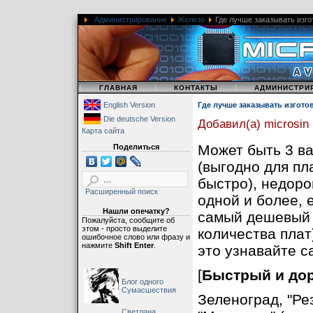
Администрирование
Железо
Где лучше заказывать изго
|
|
|
ГЛАВНАЯ
КОНТАКТЫ
АДМИНИСТРИ
English Version
Где лучше заказывать изгото
Die deutsche Version
Добавил(а) microsin
Карта сайта
Может быть 3 ва
Поделиться
(выгодно для пл
быстро), недоро
Расширенный поиск
одной и более, е
Нашли опечатку?
самый дешевый 
Пожалуйста, сообщите об
этом - просто выделите
количества плат
ошибочное слово или фразу и
нажмите
Shift Enter
.
это узнавайте с
[
Быстрый и дор
Блог одного
Сумасшествия
Зеленоград, "Ре
Светлана,