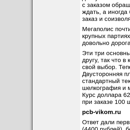
с заказом обра
ждать, а иногда
заказ и соизвол
Мегаполис почти
крупных партиях
довольно дорога
Эти три основны
другу, так что 
свой выбор. Теп
Двусторонняя пл
стандартный тек
шелкография и м
Курс доллара 62
при заказе 100 ш
pcb-vikom.ru
Ответ дали перв
(4400 рублей), б