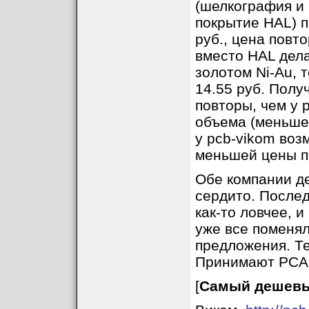
(шелкография и 
покрытие HAL) п
руб., цена повт
вместо HAL дел
золотом Ni-Au, 
14.55 руб. Полу
повторы, чем у 
объема (меньше 
у pcb-vikom воз
меньшей цены п
Обе компании де
сердито. Послед
как-то ловчее, 
уже все поменял
предложения. Т
Принимают PCAD
[
Самый дешевы