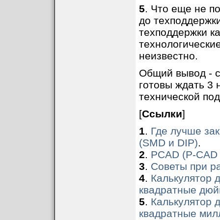
5
. Что еще не п
до техподдержки
техподдержки ка
технологические
неизвестно.
Общий вывод - 
готовы ждать 3 
технической по
[
Ссылки
]
1
.
Где лучше за
(SMD и DIP)
.
2
.
PCAD (P-CAD 
3
.
Советы при р
4
.
Калькулятор 
квадратные дю
5
.
Калькулятор 
квадратные мил