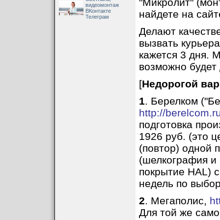
"Микролит" (мо
видеомонтаж
ВКонтакте
найдете на сайт
Телеграм
Делают качестве
вызвать курьера
кажется 3 дня. 
возможно будет
[
Недорогой вар
1
. Берелком ("Б
http://berelcom.ru
подготовка прои
1926 руб. (это 
(повтор) одной 
(шелкография и 
покрытие HAL) с
недель по выбор
2
. Мегаполис,
ht
Для той же само