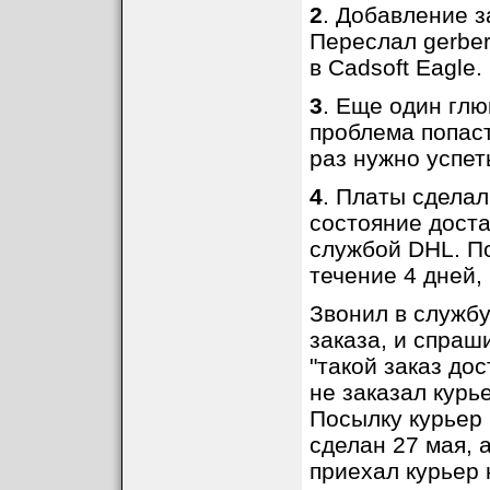
2
. Добавление з
Переслал gerber
в Cadsoft Eagle
3
. Еще один глю
проблема попаст
раз нужно успет
4
. Платы сделал
состояние доста
службой DHL. П
течение 4 дней,
Звонил в служб
заказа, и спраш
"такой заказ до
не заказал курь
Посылку курьер 
сделан 27 мая, 
приехал курьер 