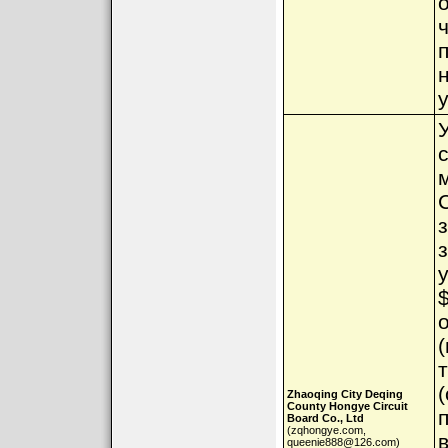
з
Zhaoqing City Deqing
County Hongye Circuit
Board Co., Ltd
(zqhongye.com,
queenie888@126.com)