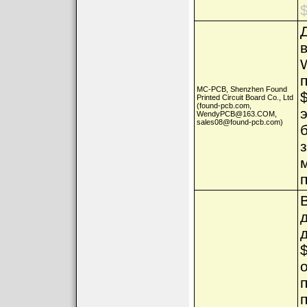
$
MC-PCB, Shenzhen Found
Printed Circuit Board Co., Ltd
(found-pcb.com,
WendyPCB@163.COM,
sales08@found-pcb.com)
м