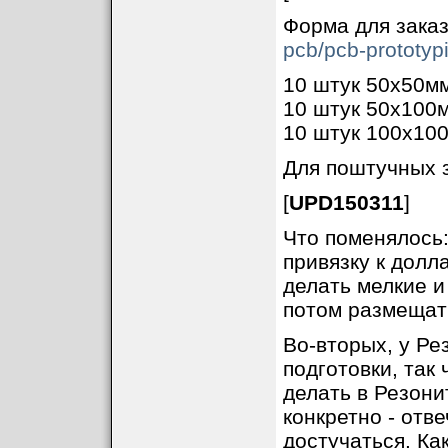
Форма для зака
pcb/pcb-prototy
10 штук 50х50мм
10 штук 50х100м
10 штук 100х100
Для поштучных з
[
UPD150311
]
Что поменялось:
привязку к долл
делать мелкие и
потом размещать
Во-вторых, у Ре
подготовки, так
делать в Резони
конкретно - отв
достучаться. Ка