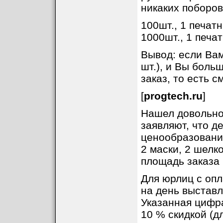
никаких поборов 
100шт., 1 печатн
1000шт., 1 печат
Вывод: если Вам
шт.), и Вы боль
заказ, то есть 
[
progtech.ru
]
Нашел довольно 
заявляют, что д
ценообразования
2 маски, 2 шелк
площадь заказа 1
Для юрлиц с опл
на день выставле
Указанная цифра
10 % скидкой (дл