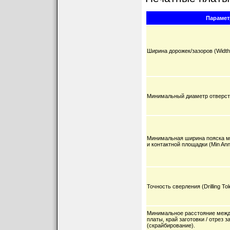
Парамет
Ширина дорожек/зазоров (Width
Минимальный диаметр отверстия
Минимальная ширина пояска ме
и контактной площадки (Min Annu
Точность сверления (Drilling To
Минимальное расстояние межд
платы, край заготовки / отрез 
(скрайбирование).