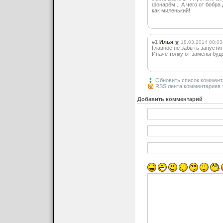
фонарём... А чего от бобр
как миленький!
#1
Илья
18.03.2014 08:03
Главное не забыть запустит
Иначе толку от замены буде
Обновить список коммент
RSS лента комментариев 
Добавить комментарий