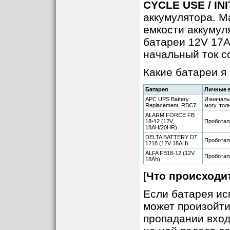
CYCLE USE / IN
аккумулятора. М
емкости аккумул
батареи 12V 17
начальный ток с
Какие батареи я
Батарея
Личные 
APC UPS Battery
Изначальн
Replacement, RBC7
могу, тол
ALARM FORCE FB
18-12 (12V,
Проботали
18AH/20HR)
DELTA BATTERY DT
Проботали
1218 (12V 18AH)
ALFA FB18-12 (12V
Проботали
18Ah)
[
Что происходи
Если батарея ис
может произойти
пропадании вход