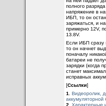
на ней падает д
полного разряда
напряжение в на
ИБП, то он оста
заряжаться, и н
примерно 12V, п
13.8V.
Если ИБП сразу 
то он начнет вы
поначалу никако
батареи не полу
зарядки (когда 
станет максимал
исправных аккуму
[
Ссылки
]
1
.
Видеоролик, 
аккумуляторной
2
.
Характерные 