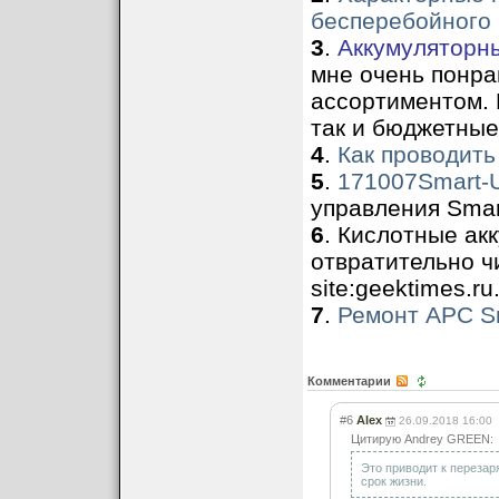
бесперебойного 
3
.
Аккумуляторны
мне очень понр
ассортиментом. 
так и бюджетные
4
.
Как проводить
5
.
171007Smart-
управления Smar
6
. Кислотные ак
отвратительно ч
site:geektimes.ru
7
.
Ремонт APC S
Комментарии
#6
Alex
26.09.2018 16:00
Цитирую Andrey GREEN:
Это приводит к перезар
срок жизни.