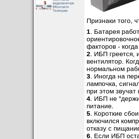
видеомонтаж
ВКонтакте
Телеграм
Признаки того, 
1
. Батарея работ
ориентировочное
факторов - когда
2
. ИБП греется,
вентилятор. Ког
нормальном раб
3
. Иногда на пе
лампочка, сигна
при этом звучат 
4
. ИБП не "держи
питание.
5
. Короткие сбо
включился компр
отказу с пищани
6
. Если ИБП ост