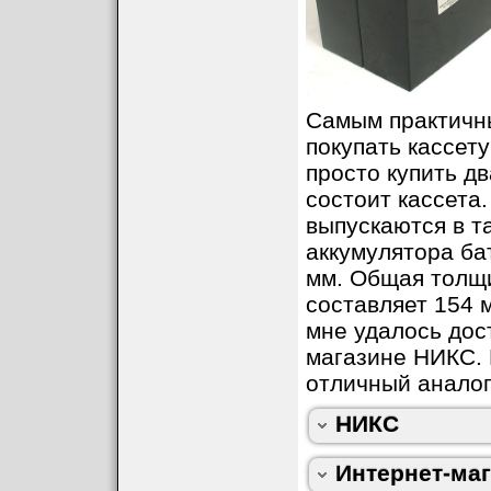
Самым практичн
покупать кассету
Самые хорошие 
просто купить д
момент даты 1
состоит кассета
по 1315 рублей 
выпускаются в т
Тел. 495-259407
аккумулятора ба
18:00 пн-пт, по
мм. Общая толщи
Угрешская, д. 2,
составляет 154 
Кожуховская. З
мне удалось дос
самовывозом со
Тел. 495-974333
магазине НИКС. 
находится на т
10.00-19.00 сб-
отличный аналог
(старое назван
бульвар, д. 19,
НИКС
приездом нужно
приехать туда 
Интернет-маг