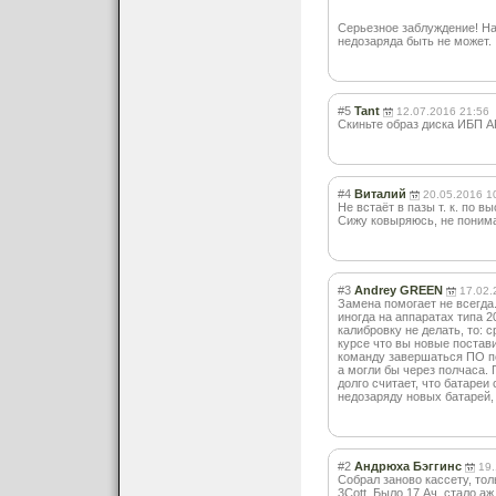
Серьезное заблуждение! На
недозаряда быть не может.
#5
Tant
12.07.2016 21:56
Скиньте образ диска ИБП 
#4
Виталий
20.05.2016 1
Не встаёт в пазы т. к. по 
Сижу ковыряюсь, не понимаю
#3
Andrey GREEN
17.02.
Замена помогает не всегда
иногда на аппаратах типа 2
калибровку не делать, то: 
курсе что вы новые постави
команду завершаться ПО по 
а могли бы через полчаса.
долго считает, что батареи
недозаряду новых батарей, 
#2
Андрюха Бэггинс
19.
Собрал заново кассету, то
3Cott. Было 17 Ач, стало а