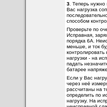
3
. Теперь нужно
Вас нагрузка со
последовательно
способом контрол
Проверьте по оч
Исправная, заря
порядка 6A. Неи
меньше, и ток б
контролировать 
нагрузки - на и
падать незначит
батарее напряже
Если у Вас нагр
через неё измер
рассчитаны на т
определить по и
нагрузку. На исп
неисправной сла