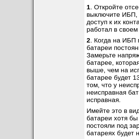
1
. Откройте отс
выключите ИБП, 
доступ к их конт
работал в своем
2
. Когда на ИБП
батареи постоян
Замерьте напряж
батарее, котора
выше, чем на ис
батарее будет 13
том, что у неис
неисправная бата
исправная.
Имейте это в вид
батареи хотя бы
постояли под за
батареях будет 