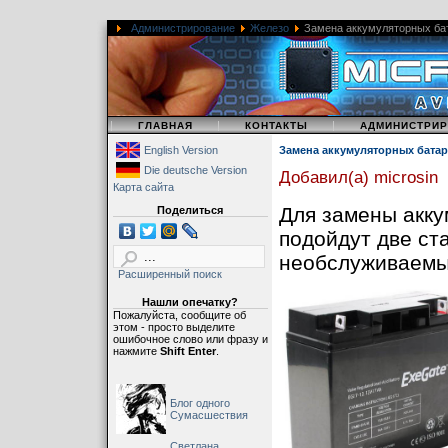
Администрирование
Железо
Замена аккумуляторных бат
|
|
|
ГЛАВНАЯ
КОНТАКТЫ
АДМИНИСТРИ
English Version
Замена аккумуляторных батар
Die deutsche Version
Добавил(а) microsin
Карта сайта
Для замены акк
Поделиться
подойдут две ст
необслуживаемы
Расширенный поиск
Нашли опечатку?
Пожалуйста, сообщите об
этом - просто выделите
ошибочное слово или фразу и
нажмите
Shift Enter
.
Блог одного
Сумасшествия
Светлана,