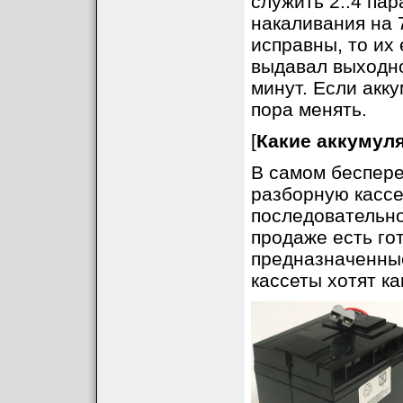
служить 2..4 па
накаливания на 
исправны, то их
выдавал выходно
минут. Если акк
пора менять.
[
Какие аккумул
В самом беспере
разборную кассе
последовательно
продаже есть го
предназначенные
кассеты хотят к