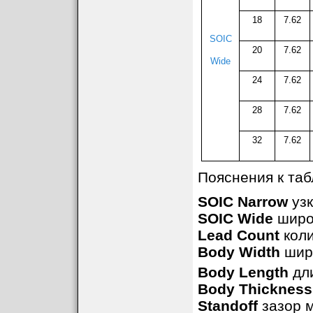
18
7.62
SOIC
20
7.62
Wide
24
7.62
28
7.62
32
7.62
Пояснения к таб
SOIC Narrow
узк
SOIC Wide
широк
Lead Count
коли
Body Width
шир
Body Length
дли
Body Thickness
Standoff
зазор м