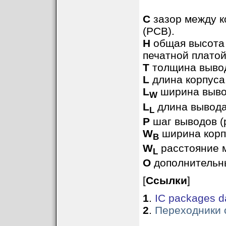
C
зазор между к
(PCB).
H
общая высота 
печатной платой
T
толщина выво
L
длина корпуса
L
ширина выво
W
L
длина вывода
L
P
шаг выводов (
W
ширина корп
B
W
расстояние 
L
O
дополнительны
[
Ссылки
]
1
.
IC packages d
2
.
Переходники 