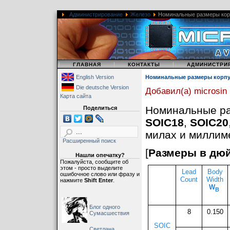
Администрирование
Железо
Номинальные размеры кор
|
|
|
ГЛАВНАЯ
КОНТАКТЫ
АДМИНИСТРИ
English Version
Номинальные размеры корпу
Die deutsche Version
Добавил(а) microsin
Карта сайта
Номинальные р
Поделиться
SOIC18
,
SOIC20
милах и миллим
Расширенный поиск
[
Размеры в дю
Нашли опечатку?
Пожалуйста, сообщите об
этом - просто выделите
Lead
Body
ошибочное слово или фразу и
Count
Width
нажмите
Shift Enter
.
W
B
Блог одного
8
0.150
Сумасшествия
SOIC
Светлана,