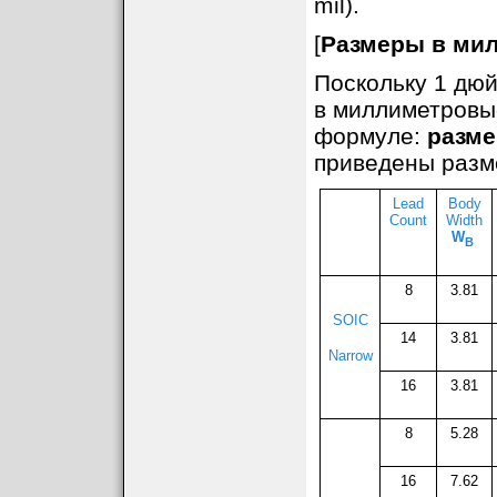
mil).
[
Размеры в ми
Поскольку 1 дю
в миллиметровы
формуле:
разме
приведены разм
Lead
Body
Count
Width
W
B
8
3.81
SOIC
14
3.81
Narrow
16
3.81
8
5.
28
16
7.62