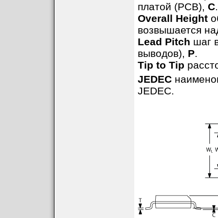
платой (PCB),
C
.
Overall Height
о
возвышается на
Lead Pitch
шаг в
выводов),
P
.
Tip to Tip
рассто
JEDEC
наименов
JEDEC.