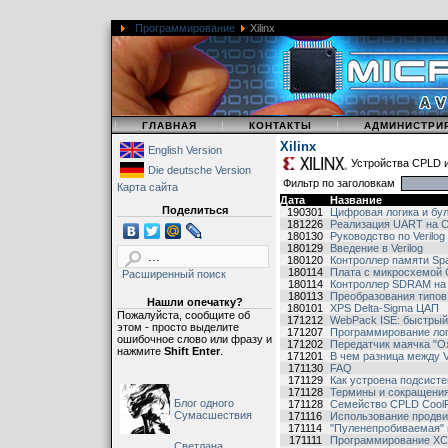
Программирование
Xilinx
|
|
|
ГЛАВНАЯ
КОНТАКТЫ
АДМИНИСТРИ
Xilinx
English Version
Устройства CPLD и
Die deutsche Version
Фильтр по заголовкам
Карта сайта
Дата
Название
Поделиться
190301
Цифровая логика и бу
181226
Реализация UART на 
180130
Руководство по Verilo
180129
Введение в Verilog
180120
Контроллер памяти Sp
180114
Плата с микросхемой
Расширенный поиск
180114
Контроллер SDRAM на
180113
Преобразования типов
Нашли опечатку?
180101
XPS Delta-Sigma ЦАП
Пожалуйста, сообщите об
171212
WebPack ISE: быстрый
этом - просто выделите
171207
Программирование ло
ошибочное слово или фразу и
171202
Передатчик маячка "О
нажмите
Shift Enter
.
171201
В чем разница между VH
171130
FAQ
171129
Как устроена подсисте
171128
Термины и сокращения
Блог одного
171128
Семейство CPLD CoolR
Сумасшествия
171116
Использование продвин
171114
"Пуленепробиваемая" п
171111
Программирование XC2
Светлана,