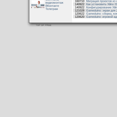
160710
Миграция проектов из с
видеомонтаж
140922
Как установить Xilinx I
ВКонтакте
140922
Конфигурирование Xil
Телеграм
121028
Gameduino: экран для 
120622
Gameduino: сборка, ко
120620
Gameduino: игровой а