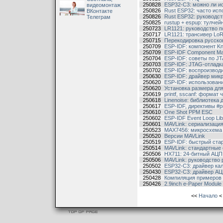
250828
ESP32-C3: можно ли и
видеомонтаж
250826
Rust ESP32: часто ис
ВКонтакте
250826
Rust ESP32: руководст
Телеграм
250825
rustup + espup: тулче
250723
LR1121: руководство 
250717
LR1121: трансивер Lo
250715
Перекодировка русског
250709
ESP-IDF: компонент K
250709
ESP-IDF Component M
250704
ESP-IDF: советы по J
250703
ESP-IDF: JTAG-отладк
250702
ESP-IDF: воспроизвод
250630
ESP-IDF: драйвер мик
250620
ESP-IDF: использован
250620
Установка размера дл
250619
printf, sscanf: формат 
250618
Linenoise: библиотека 
250617
ESP-IDF, директивы #
250610
One Shot PPM ESC
250602
ESP-IDF Event Loop Lib
250601
MAVLink: сериализация
250523
MAX7456: микросхем
250520
Версии MAVLink
250519
ESP-IDF: быстрый ста
250514
MAVLink: стандартные
250506
HX711: 24-битный АЦ
250506
MAVLink: руководство 
250502
ESP32-C3: драйвер ка
250430
ESP32-C3: драйвер АЦ
250428
Компиляция примеров 
250426
2.9inch e-Paper Module
<<
Начало