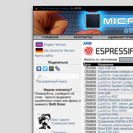
Программирование
ARM
|
|
|
ГЛАВНАЯ
КОНТАКТЫ
АДМИНИСТРИ
ARM
English Version
Die deutsche Version
Карта сайта
Фильтр по заголовкам
Поделиться
Дата
Название
251006
man v4l2-ctl
251002
Подключение камеры к
250929
LuckFox: подстройка 
250929
LuckFox Pico Buildroot 
Расширенный поиск
250929
LuckFox Kernel Configu
250926
LuckFox System Configu
250923
Конфигурация платы Lu
Нашли опечатку?
250922
man adb
Пожалуйста, сообщите об
250922
LuckFox ADC
этом - просто выделите
250921
ESP32 Remote Control 
ошибочное слово или фразу и
250918
LuckFox SPI: обмен да
нажмите
Shift Enter
.
250918
LuckFox SPI: обмен д
250917
LuckFox Pico GPIO
250916
LuckFox FAQ
250906
Подключение датчика 
Блог одного
250904
Сравнение ESP32 и E
Сумасшествия
250829
Условная компиляция 
250828
Rust ESP: как написа
250828
Rust ESP FAQ
Светлана,