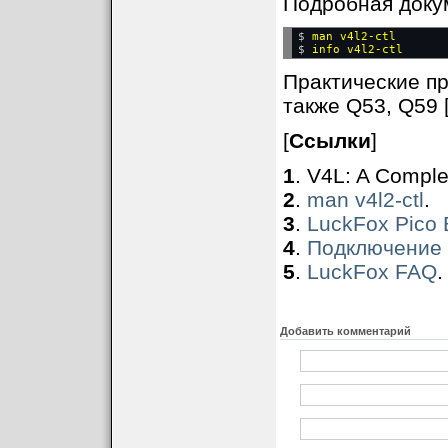
Подробная доку
$ 
man v4l2-ctl
$ 
Практические при
также Q53, Q59 [
[
Ссылки
]
1
. V4L: A Comple
2
.
man v4l2-ctl
.
3
.
LuckFox Pico B
4
.
Подключение 
5
.
LuckFox FAQ
.
Добавить комментарий