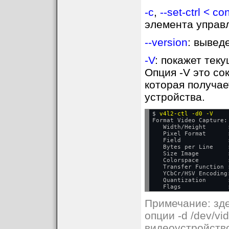
-c
,
--set-ctrl < c
элемента управ
--version
: вывед
-V
: покажет тек
Опция -V это сок
которая получае
устройства.
$ 
v4l2-ctl -d0 -V
Format Video Capture:

   Width/Height      :
   Pixel Format      
   Field             :
   Bytes per Line    :
   Size Image        :
   Colorspace        :
   Transfer Function :
   YCbCr/HSV Encoding:
   Quantization      
Примечание: зд
опции -d /dev/vi
видеоустройство