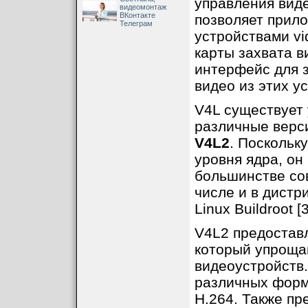
управления виде
видеомонтаж
ВКонтакте
позволяет прил
Телеграм
устройствами vi
карты захвата в
интерфейс для 
видео из этих у
V4L существует 
различные верси
V4L2
. Поскольк
уровня ядра, он
большинстве сов
числе и в дистр
Linux Buildroot [3
V4L2 предоставл
который упроща
видеоустройств.
различных форм
H.264. Также пр