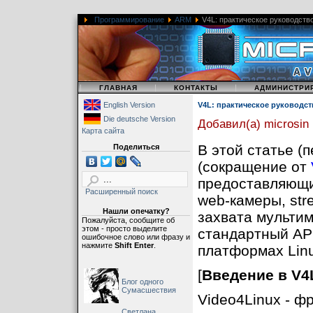
Программирование
ARM
V4L: практическое руководств
|
|
|
ГЛАВНАЯ
КОНТАКТЫ
АДМИНИСТРИ
English Version
V4L: практическое руководст
Die deutsche Version
Добавил(а) microsin
Карта сайта
В этой статье (
Поделиться
(сокращение от
предоставляющий
Расширенный поиск
web-камеры, str
Нашли опечатку?
захвата мультим
Пожалуйста, сообщите об
этом - просто выделите
стандартный API
ошибочное слово или фразу и
нажмите
Shift Enter
.
платформах Linu
[
Введение в V4
Блог одного
Сумасшествия
Video4Linux - ф
Светлана,