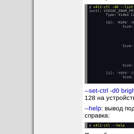
$ 
v4l2-ctl -d0 --list
ioctl: VIDIOC_ENUM_FMT
        Type: Video C
        [0]: 'MJPG' (
                Size:
                     
                     
                     
                     
                Size:
                     
                     
                     
                     
                Size:
                     
        [1]: 'YUYV' (Y
                Size:
--set-ctrl -d0 br
128 на устройст
--help
: вывод по
справка:
$ 
v4l2-ctl --help