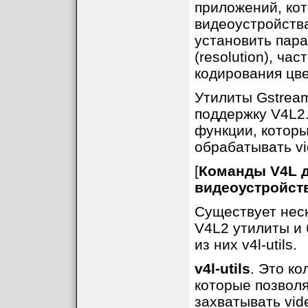
приложений, ко
видеоустройств
установить пара
(resolution), ча
кодирования цвет
Утилиты Gstrea
поддержку V4L2.
функции, которы
обрабатывать vi
[
Команды V4L д
видеоустройст
Существует нес
V4L2 утилиты и 
из них v4l-utils.
v4l-utils
. Это ко
которые позволя
захватывать vid