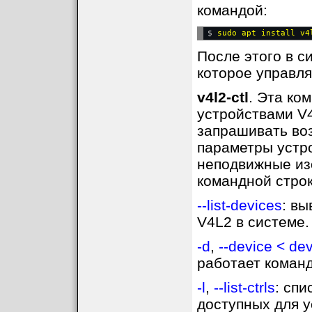
командой:
$ 
После этого в с
которое управля
v4l2-ctl
. Эта ко
устройствами V4
запрашивать во
параметры устро
неподвижные из
командной строки 
--list-devices
: вы
V4L2 в системе.
-d
,
--device < de
работает команд
-l
,
--list-ctrls
: спи
доступных для у