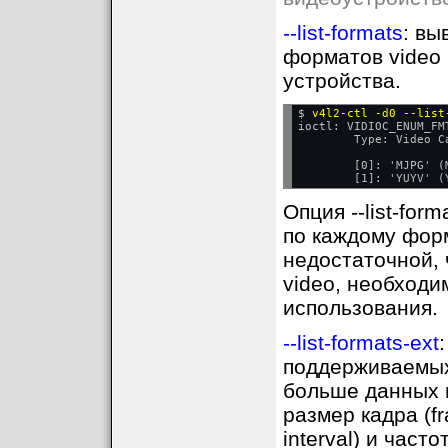
--list-formats
: вы
форматов video 
устройства.
$ 
v4l2-ctl -d0 --list
ioctl: VIDIOC_ENUM_FMT
        Type: Video C
        [0]: 'MJPG' (
Опция --list-fo
по каждому форм
недостаточной,
video, необходи
использования.
--list-formats-ext
поддерживаемых
больше данных 
размер кадра (fr
interval) и часто