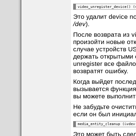
video_unregister_device()
Это удалит device no
/dev
).
После возврата из v
произойти новые от
случае устройств U
держать открытыми о
unregister все файл
возвратят ошибку.
Когда выйдет послед
вызывается функция 
вы можете выполнит
Не забудьте очистить
если он был инициа
media_entity_cleanup
(
&
vdev
Это может быть сдел