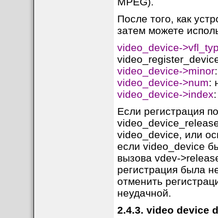
MPEG).
После того, как уст
затем можете исполь
video_device->vfl_ty
video_register_device
video_device->minor
video_device->num
: 
video_device->index
Если регистрация по
video_device_releas
video_device, или о
если video_device б
вызова vdev->release
регистрация была не
отменить регистраци
неудачной.
2.4.3. video device