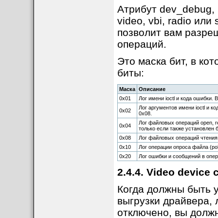
Атрибут dev_debug, 
video, vbi, radio или
позволит вам разре
операций.
Это маска бит, в ко
биты:
Маска
Описание
0x01
Лог имени ioctl и кода ошибки.
Лог аргументов имени ioctl и к
0x02
0x08.
Лог файловых операций open, re
0x04
только если также установлен б
0x08
Лог файловых операций чтения
0x10
Лог операции опроса файла (poll f
0x20
Лог ошибки и сообщений в опер
2.4.4. Video device 
Когда должны быть у
выгрузки драйвера, 
отключено, вы долж