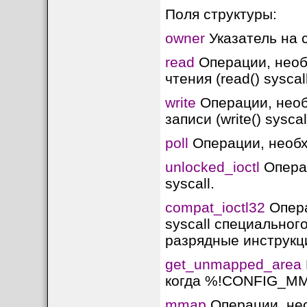
Поля структуры:
owner
Указатель на 
read
Операции, необ
чтения (read() syscall
write
Операции, необ
записи (write() syscall
poll
Операции, необхо
unlocked_ioctl
Операц
syscall.
compat_ioctl32
Опера
syscall специального
разрядные инструкци
get_unmapped_area
когда %!CONFIG_M
mmap
Операции, нео