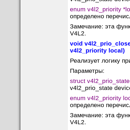
enum v4l2_priority *l
определено перечисл
Замечание: эта фун
V4L2.
void v4l2_prio_close
v4l2_priority local)
Реализует логику при
Параметры:
struct v4l2_prio_state
v4l2_prio_state devic
enum v4l2_priority lo
определено перечисл
Замечание: эта фун
V4L2.