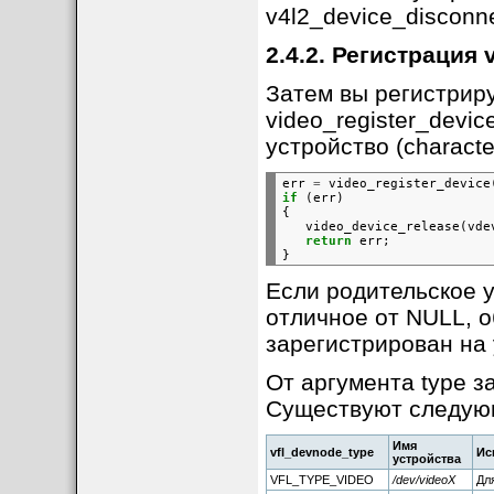
v4l2_device_disconne
2.4.2. Регистрация 
Затем вы регистриру
video_register_devic
устройство (characte
err
=
video_register_device
if
(err)

{
video_device_release(vde
return
err;

Если родительское у
отличное от NULL, о
зарегистрирован на 
От аргумента type з
Существуют следую
Имя
vfl_devnode_type
Ис
устройства
VFL_TYPE_VIDEO
/dev/videoX
Для