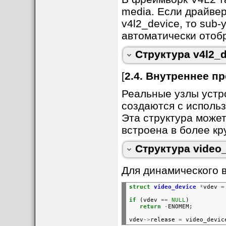
Замечания:
char
name[
64
];
media. Если драйве
enum
vfl_devnode_type
enum
vfl_devnode_direc
1. dev->driver_data
v4l2_device, то sub-
int
minor;
u16
num;
unsigned
long
flags;
2. Поле dev может 
автоматически отоб
int
index;
устройства.
/* Дескрипторы файлов 
Структура v4l2_d
spinlock_t
fh_lock;
struct
list_head
fh_li
[
2.4. Внутреннее п
int
dev_debug;
v4l2_std_id
tvnorms;
Реальные узлы устро
создаются с использ
/* Функции обратного в
void
(
*
release)(
struct
Эта структура може
const
struct
v4l2_ioct
DECLARE_BITMAP(valid_i
встроена в более кр
struct
mutex
*
lock;

Структура video
Для динамического в
struct
video_device
*
vdev
=
if
(vdev
==
NULL
)
return
-
ENOMEM;
vdev
->
release
=