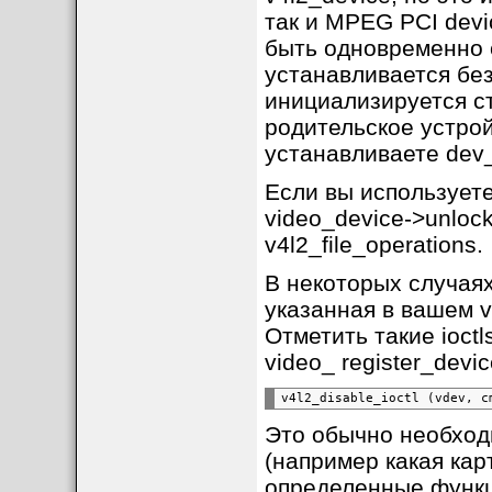
так и MPEG PCI devi
[
Архитектура и к
быть одновременно с
устанавливается без
Основные структур
инициализируется ст
struct vb2_q
родительское устрой
struct vb2_b
устанавливаете dev_
struct vb2_
Если вы используете
struct vb2_m
video_device->unlock
Типичная инициали
v4l2_file_operations.
static
const
struct
vb2_o
В некоторых случаях
.queue_setup
=
my_que
.buf_prepare
=
my_buf
указанная в вашем v
.buf_queue
=
my_buf_q
.start_streaming
=
my
Отметить такие ioct
.stop_streaming
=
my_
.wait_prepare
=
vb2_o
video_ register_devic
.wait_finish
=
vb2_ops
};
v4l2_disable_ioctl
(vdev,
static
int
my_video_open
(
{
Это обычно необход
struct
my_device
*
dev
(например какая кар
dev
->
vb2_queue.type
=
определенные функци
dev
->
vb2_queue.io_mod