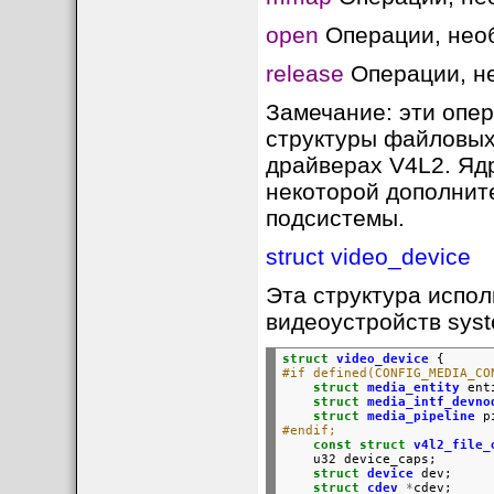
open
Операции, необ
release
Операции, не
Замечание: эти опе
структуры файловых о
драйверах V4L2. Ядр
некоторой дополнит
подсистемы.
struct video_device
Эта структура испол
видеоустройств syst
struct
video_device
{
#if defined(CONFIG_MEDIA_CO
struct
media_entity
ent
struct
media_intf_devno
struct
media_pipeline
p
#endif;
const
struct
v4l2_file_
u32
device_caps;
struct
device
dev;
struct
cdev
*
cdev;