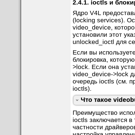
2.4.1. ioctls и блок
памятью
- Безопасность: пр
Ядро V4L предостав
- Поддержка Zero-
(locking services). 
video_device, котор
[
Практическое ис
установили этот ука
Драйверы, использ
unlocked_ioctl для с
- Обработчики опе
Если вы используете
- Callback-и для у
блокировка, которую
- Поддержку разли
>lock. Если она уст
Videobuf2 значител
video_device->lock 
беря на себя слож
очередь ioctls (см.
синхронизации, по
ioctls).
специфичной для ус
Что такое videob
Преимущество испол
ioctls заключается в
частности драйверо
настройка управлени