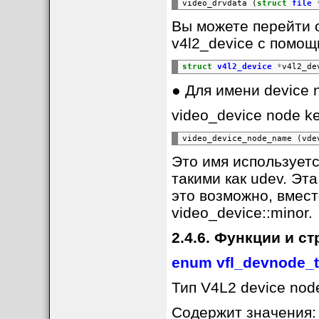
video_drvdata
(
struct
file
Вы можете перейти о
v4l2_device с помощ
struct
v4l2_device
*
v4l2_de
● Для имени device 
video_device node k
video_device_node_name
Это имя используетс
такими как udev. Эт
это возможно, вмест
video_device::minor.
2.4.6. Функции и с
enum vfl_devnode_
Тип V4L2 device nod
Содержит значения: