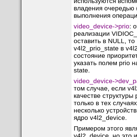
используются вспом
ядром
владения очередью (т
- Поддержки разли
выполнения операци
[
Типы буферов (M
video_device->prio
: 
Videobuf2 поддержи
реализации VIDIOC
оставить в NULL, то
1
. V4L2_MEMORY
v4l2_prio_state в v4
// Буферы выделяются в яд
состояние приоритет
struct
vb2_queue
q
=
{
.memory
=
V4L2_MEMORY
указать полем prio 
.ops
=
&
my_vb2_ops,

state.
2
. V4L2_MEMORY
video_device->dev_p
том случае, если v4
// Пользовательское прост
struct
v4l2_buffer
buf
=
качестве структуры 
.memory
=
V4L2_MEMORY
.m.userptr
=
(
unsigne
только в тех случая
несколько устройств
3
. V4L2_MEMORY
ядро v4l2_device.
// Используются DMA-буфер
Примером этого явля
struct
v4l2_buffer
buf
=
.memory
=
V4L2_MEMORY
v4l2_device, но это 
.m.fd
=
dmabuf_fd,
