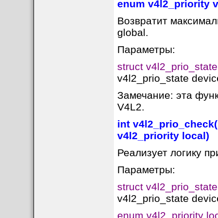
enum v4l2_priority v
Возвратит максималь
global.
Параметры:
struct v4l2_prio_state
v4l2_prio_state devic
Замечание: эта фун
V4L2.
int v4l2_prio_check(
v4l2_priority local)
Реализует логику при
Параметры:
struct v4l2_prio_state
v4l2_prio_state devic
enum v4l2_priority lo