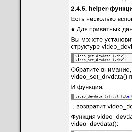
2.4.5. helper-функц
Есть несколько всп
● Для приватных да
Вы можете установи
структуре video_dev
video_get_drvdata
(vdev);

video_set_drvdata
Обратите внимание,
video_set_drvdata() 
И функция:
video_devdata
(
struct
file
.. возвратит video_d
Функция video_devda
video_devdata():