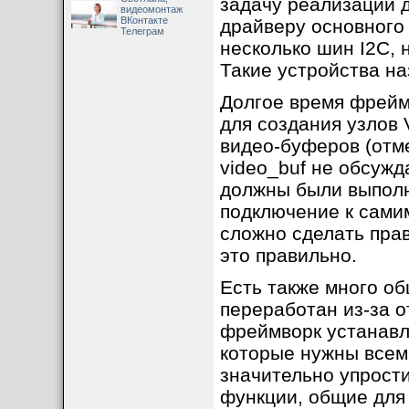
задачу реализации 
видеомонтаж
ВКонтакте
драйверу основного м
Телеграм
несколько шин I2C, 
Заголовочный фай
Такие устройства на
следующих каталог
Долгое время фрейм
системы).
для создания узлов 
Для SDK LuckFox:
видео-буферов (отм
video_buf не обсужд
~/luckfox-
должны были выполн
pico/sysdrv/sou
подключение к самим
Для Ubuntu 24.04.3
сложно сделать прав
/usr/src/linux-
это правильно.
33/include/medi
Есть также много об
Структуры
video_de
переработан из-за о
Ubuntu linux-hwe-6.
фреймворк устанавл
исключением того, 
которые нужны всем 
меньше памяти (32 
значительно упрост
дополнительные за
функции, общие для