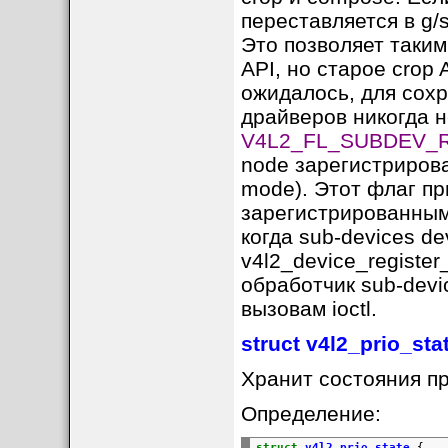
переставляется в g/s
Это позволяет таким
API, но старое crop 
ожидалось, для сох
драйверов никогда н
V4L2_FL_SUBDEV_
node зарегистрирова
mode). Этот флаг пр
зарегистрированным 
когда sub-devices d
v4l2_device_registe
обработчик sub-devi
вызовам ioctl.
struct v4l2_prio_sta
Хранит состояния п
Определение:
struct
v4l2_prio_state
{