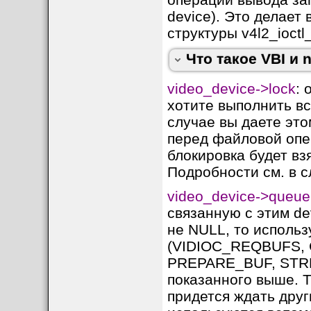
для установки фор
device). Это делает
Для проверки возм
структуры v4l2_ioctl_
VBI, используйте ут
Что такое VBI и 
video_device->lock
: 
хотите выполнить вс
случае вы даете это
перед файловой опер
videobuf2 — это фр
блокировка будет вз
предоставляет уни
Подробности см. в 
буферами для подс
video_device->queue
[
Основное назнач
связанную с этим de
Videobuf2 абстраги
не NULL, то использу
предоставляя едины
(VIDIOC_REQBUFS,
PREPARE_BUF, STRE
- Выделения памят
показанного выше. 
- Управления буфе
придется ждать други
- Синхронизации м