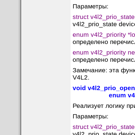
Параметры:
struct v4l2_prio_state
v4l2_prio_state devic
enum v4l2_priority *l
определено перечисл
enum v4l2_priority n
определено перечисл
Замечание: эта фун
V4L2.
void v4l2_prio_open(
enum v4l2_prio
Реализует логику при
Параметры:
struct v4l2_prio_state
v4l2_prio_state devic