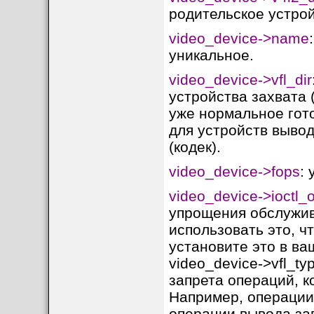
видеосигнала. Те
родительское устройс
фреймворка V4L2 о
video_device->name
обработки видео да
уникальное.
Аспект
VBI
video_device->vfl_dir
Что
Данные в "гасящем и
представляет
между кадрами)
устройства захвата 
Служебные данные: т
Тип данных
субтитры, телемагаз
уже нормальное гот
V4L2_BUF_TYPE_VB
для устройств выв
API V4L2
V4L2_BUF_TYPE_VB
(кодек).
Флаги
V4L2_CAP_VBI_CAPT
возможностей
V4L2_CAP_VBI_OUT
Устройства в
video_device->fops
: 
/dev/vbiX
(младшие н
/dev
video_device->ioctl_
[
Практическое ис
упрощения обслужива
На практике VBI-да
использовать это, ч
специальные устр
установите это в ваш
видеоустройства
/
video_device->vfl_ty
быть установлен 
запрета операций, к
приложению нужно 
Например, операции
V4L2_BUF_TYPE_V
операции вывода зап