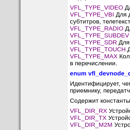
VFL_TYPE_VIDEO
Дл
VFL_TYPE_VBI
Для д
субтитров, телетекст
VFL_TYPE_RADIO
Дл
VFL_TYPE_SUBDEV
VFL_TYPE_SDR
Для 
VFL_TYPE_TOUCH
Д
VFL_TYPE_MAX
Кол
в перечислении.
enum vfl_devnode_d
Идентифицирует, чем
приемнику, передатч
Содержит константы
VFL_DIR_RX
Устройс
VFL_DIR_TX
Устройс
VFL_DIR_M2M
Устро