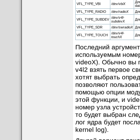
Дл
VFL_TYPE_VBI
/dev/vbiX
dat
VFL_TYPE_RADIO
/dev/radioX
Для
/dev/v4l-
VFL_TYPE_SUBDEV
Дл
subdevX
VFL_TYPE_SDR
/dev/swradioX
Для
/dev/v4l-
VFL_TYPE_TOUCH
Для
touchX
Последний аргумент
используемым номеро
videoX). Обычно вы 
v4l2 взять первое с
хотят выбрать опре
позволяют пользова
помощью опции моду
этой функции, и vid
номер узла устройст
то будет выбран сле
лог ядра будет пос
kernel log).