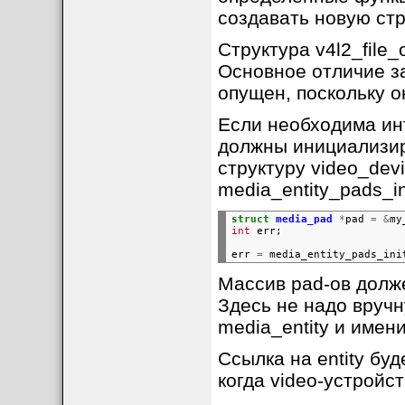
dev
->
vb2_queue.ops
=
создавать новую стр
dev
->
vb2_queue.mem_op
dev
->
vb2_queue.drv_pr
Структура v4l2_file_
return
vb2_queue_init
Основное отличие за
опущен, поскольку о
[
Поток данных
]
Если необходима ин
Для захвата видео (
должны инициализиро
1. QBUF → Буфер с
структуру video_devi
2. DQBUF → Запол
media_entity_pads_ini
3. STREAMON → На
struct
media_pad
*
pad
=
&
my
Для вывода видео (
int
err;
err
=
media_entity_pads_ini
1. QBUF → Буфер с
Массив pad-ов долж
2. DQBUF → Освоб
Здесь не надо вручн
3. STREAMON → На
media_entity и имен
[
Преимущества ис
Ссылка на entity бу
- Стандартизация: 
когда video-устройс
- Производительно