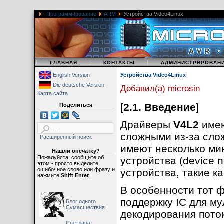
Программирование
ARM
Устройства Video4Linux
|
|
|
ГЛАВНАЯ
КОНТАКТЫ
АДМИНИСТРИРОВАН
English Version
Устройства Video4Linux
Die deutsche Version
Добавил(а) microsin
Карта сайта
[
2.1. Введение
]
Поделиться
Драйверы
V4L2
имею
сложными из-за сло
Расширенный поиск
имеют несколько мик
Нашли опечатку?
Пожалуйста, сообщите об
устройства (device 
этом - просто выделите
ошибочное слово или фразу и
устройства, такие ка
нажмите
Shift Enter
.
В особенности тот 
поддержку IC для му
Блог одного
Сумасшествия
декодирования пото
Светлана,