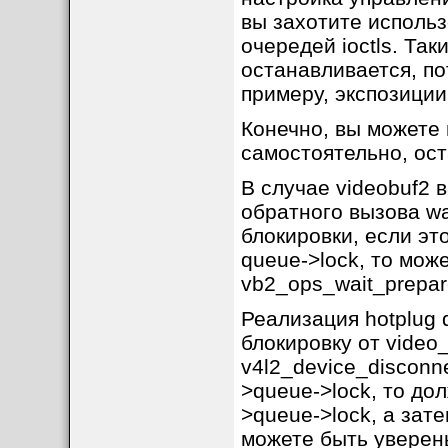
вы захотите исполь
очередей ioctls. Т
останавливается, по
примеру, экспозиции
Конечно, вы можете 
самостоятельно, ост
В случае videobuf2 
обратного вызова wai
блокировки, если эт
queue->lock, то мож
vb2_ops_wait_prepare
Реализация hotplug 
блокировку от video
v4l2_device_disconn
>queue->lock, то до
>queue->lock, а зат
можете быть уверены