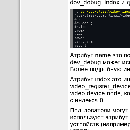
dev_debug, index и д
~$ 
cd /sys/class/video4linu
/sys/class/video4linux/vide
dev

dev_debug

device

index

name

power

subsystem

Атрибут name это по
dev_debug может ис
Более подробную ин
Атрибут index это и
video_register_devic
video device node, 
с индекса 0.
Пользователи могут 
используют атрибут 
устройств (например