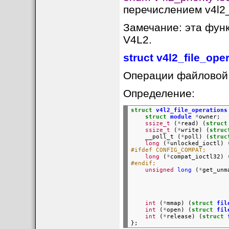
перечислением v4l2_pr
Замечание: эта фун
V4L2.
struct v4l2_file_ope
Операции файловой 
Определение:
struct
v4l2_file_operations
struct
module
*
owner;
ssize_t
(
*
read)
(
struct
ssize_t
(
*
write)
(
struc
__poll_t
(
*
poll)
(
struc
long
(
*
unlocked_ioctl)
#ifdef CONFIG_COMPAT;
long
(
*
compat_ioctl32)
#endif;
unsigned
long
(
*
get_unm
int
(
*
mmap)
(
struct
fil
int
(
*
open)
(
struct
fil
int
(
*
release)
(
struct