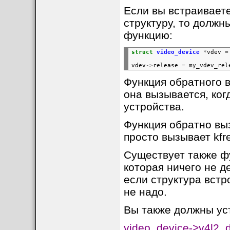
Если вы встраиваете
структуру, то должн
функцию:
struct
video_device
*
vdev
=
vdev
->
release
=
Функция обратного в
она вызывается, ког
устройства.
Функция обратно выз
просто вызывает kfr
Существует также фу
которая ничего не д
если структура встр
не надо.
Вы также должны ус
Аббревиатура
VBI
р
Interval, т. е. имп
video_device->v4l2_