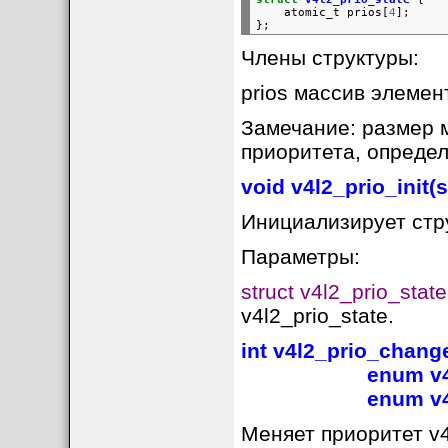
atomic_t
prios[
4
];

Члены структуры:
prios массив элемен
Замечание: размер м
приоритета, определ
void v4l2_prio_init(s
Инициализирует стру
Параметры:
struct v4l2_prio_state
v4l2_prio_state.
int v4l2_prio_change
enum v4l2_prio
enum v4l2_pr
Меняет приоритет v4l2