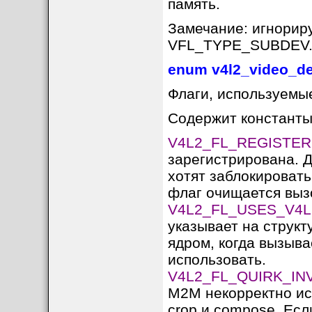
память.
Замечание: игнориру
VFL_TYPE_SUBDEV
enum v4l2_video_de
Флаги, используемые
Содержит константы
V4L2_FL_REGISTE
зарегистрирована. Д
хотят заблокировать
флаг очищается вызо
V4L2_FL_USES_V4L
указывает на структ
ядром, когда вызывае
использовать.
V4L2_FL_QUIRK_I
M2M некорректно ис
crop и compose. Есл