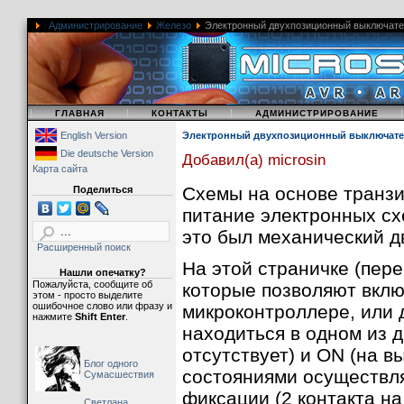
Администрирование
Железо
Электронный двухпозиционный выключате
|
|
|
ГЛАВНАЯ
КОНТАКТЫ
АДМИНИСТРИРОВАНИЕ
English Version
Электронный двухпозиционный выключате
Die deutsche Version
Добавил(а) microsin
Карта сайта
Схемы на основе транз
Поделиться
питание электронных схе
это был механический д
Расширенный поиск
На этой страничке (пере
Нашли опечатку?
Пожалуйста, сообщите об
которые позволяют вклю
этом - просто выделите
ошибочное слово или фразу и
микроконтроллере, или 
нажмите
Shift Enter
.
находиться в одном из д
отсутствует) и ON (на 
Блог одного
состояниями осуществл
Сумасшествия
фиксации (2 контакта на
Светлана,