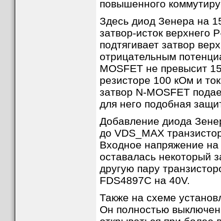
повышенного коммутиру
Здесь диод Зенера на 1
затвор-исток верхнего 
подтягивает затвор вер
отрицательным потенциа
MOSFET не превысит 15
резисторе 100 кОм и то
затвор N-MOSFET подает
для него подобная защи
Добавление диода Зенер
до VDS_MAX транзистор
Входное напряжение на 
оставалась некоторый з
другую пару транзисто
FDS4897C на 40V.
Также на схеме устано
Он полностью выключен 