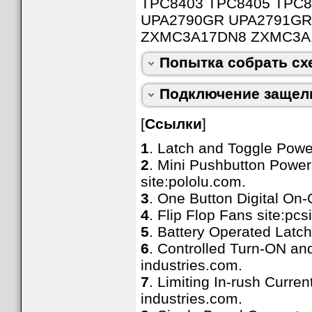
TPC8403 TPC8405 TPC8
UPA2790GR UPA2791GR
ZXMC3A17DN8 ZXMC3A
Попытка собрать схе
Подключение защел
[
Ссылки
]
1
. Latch and Toggle Power
2
. Mini Pushbutton Power
site:pololu.com.
3
. One Button Digital On-O
4
. Flip Flop Fans site:pc
5
. Battery Operated Latc
6
. Controlled Turn-ON an
industries.com.
7
. Limiting In-rush Curr
industries.com.