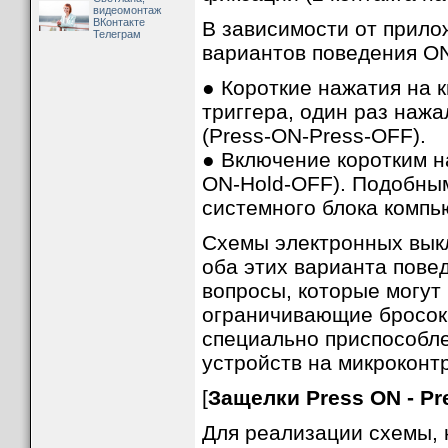
видеомонтаж
ВКонтакте
В зависимости от прило
Телеграм
вариантов поведения O
● Короткие нажатия на 
триггера, один раз нажа
(Press-ON-Press-OFF).
● Включение коротким н
ON-Hold-OFF). Подобным
системного блока компь
Схемы электронных вык
оба этих варианта пов
вопросы, которые могут
ограничивающие бросок 
специально приспособл
устройств на микроконт
[
Защелки Press ON - Pr
Для реализации схемы, 