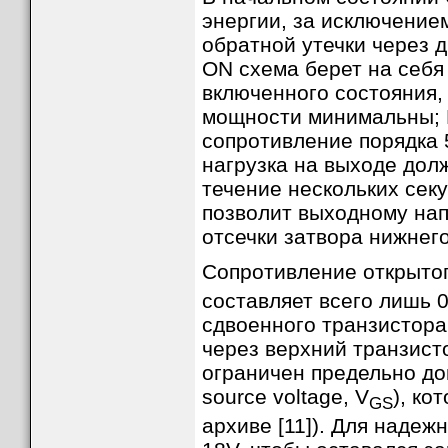
энергии, за исключением
обратной утечки через 
ON схема берет на себя
включенного состояния,
мощности минимальны; 
сопротивление порядка
нагрузка на выходе дол
течение нескольких сек
позволит выходному на
отсечки затвора нижнег
Сопротивление открытог
составляет всего лишь 
сдвоенного транзистора 
через верхний транзист
ограничен предельно до
source voltage, V
), ко
GS
архиве [11]). Для наде