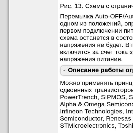
Рис. 13. Схема с ограни
Перемычка Auto-OFF/Aut
одном из положений, о
первом подключении пит
схема останется в сост
напряжения не будет. В
включится за счет тока 
напряжения питания.
Мне стало интересно попробовать в работе с
Описание работы ог
включение коротким нажатием, и выключение
подать сигнал микроконтроллеру, чтобы он 
состояние настроек и переменных в энергон
Можно применять принци
Вместо транзисторной сборки IRF7319 я реш
сдвоенных транзисторо
и 2N7000 (нижний N-MOSFET). Схема заработ
но оказалось, что не все так просто. К сож
PowerTrench, SIPMOS, S
за токов утечки транзисторов. При маломощн
затворе нижнего транзистора росло, и схема
Alpha & Omega Semiconduc
Устранить данный эффект получилось шунтир
поставил на всякий случай, чтобы нижний тра
Infineon Technologies, In
Semiconductor, Renesas 
STMicroelectronics, Toshi