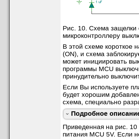
Рис. 10. Схема защелки
микроконтроллеру выклю
В этой схеме короткое 
(ON), и схема заблокиру
может инициировать вык
программы MCU выключи
принудительно выключит
Если Вы используете пла
будет хорошим добавлени
Добавление резистора 100 кОм и конденсато
которого напряжение на выходе плавно нараст
схема, специально разр
для фильтрующих конденсаторов на выходе с
значения порядка 2V на миллисекунду. Для в
Когда ключ полностью откроется, больше огра
Подробное описание
питания.
Понять работу схемы рис. 13 поможет следу
Приведенная на рис. 10
питания MCU 5V. Если н