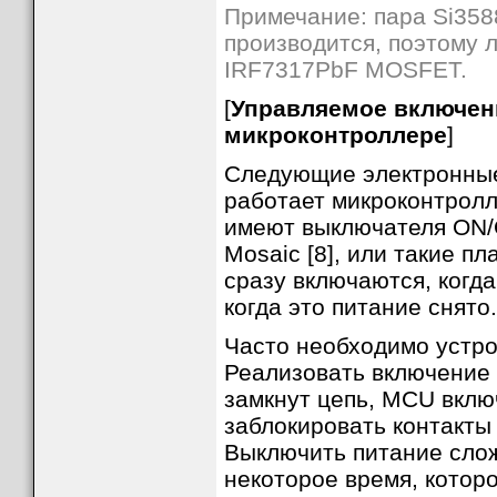
Примечание: пара Si35
производится, поэтому 
IRF7317PbF MOSFET.
[
Управляемое включени
микроконтроллере
]
Следующие электронные 
работает микроконтрол
имеют выключателя ON/
Mosaic [8], или такие пл
сразу включаются, когда
когда это питание снято.
Часто необходимо устро
Реализовать включение 
замкнут цепь, MCU вклю
заблокировать контакты
Выключить питание слож
некоторое время, котор