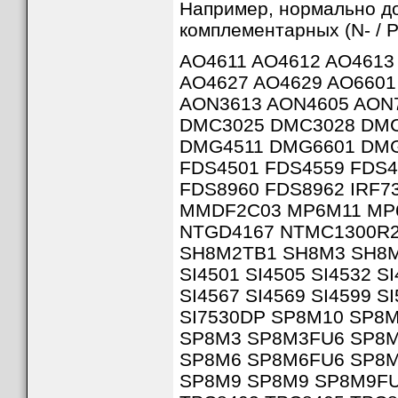
Например, нормально д
комплементарных (N- / 
AO4611 AO4612 AO4613
AO4627 AO4629 AO6601
Рис. 15. Модифицированная схема рис. 6, г
AON3613 AON4605 AON
DMC3025 DMC3028 DMC
DMG4511 DMG6601 DMG
FDS4501 FDS4559 FDS4
Следующая схема электронного выключателя
самом деле будет микроконтроллер - не крит
FDS8960 FDS8962 IRF73
происходит также коротким нажатием, но под
подготовительные операции перед выключени
MMDF2C03 MP6M11 MP6
завис, то длинное удержание кнопки произве
управляемого импульсного DC-DC преобразова
NTGD4167 NTMC1300R2
SH8M2TB1 SH8M3 SH8M
SI4501 SI4505 SI4532 SI
SI4567 SI4569 SI4599 S
SI7530DP SP8M10 SP8
SP8M3 SP8M3FU6 SP8M
SP8M6 SP8M6FU6 SP8M
SP8M9 SP8M9 SP8M9FU