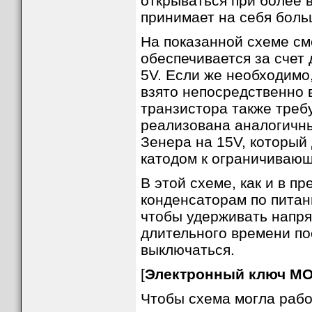
открываться при более 
принимает на себя боль
На показанной схеме с
обеспечивается за счет
5V. Если же необходимо
Было бы удобно использовать обычную кнопк
Нажатие на эту кнопку должно подать питани
взято непосредственно 
инициализируется и запускает свои приклад
вариантов:
транзистора также треб
● Плата Raspberry Pi должна быть в состоя
реализована аналогичн
таймеру, или в ответ на команду, переданную п
● Должна быть возможности инициирования в
Зенера на 15V, который
программно выключить саму себя.
● Если Raspberry Pi зависла и не может вы
катодом к ограничивающ
путем долгого удержания кнопки.
Для такого функционала с Raspberry Pi може
В этой схеме, как и в 
включение и выключение питания в устройст
конденсаторам по питан
чтобы удерживать напр
длительного времени по
выключаться.
[
Электронный ключ MO
Чтобы схема могла рабо