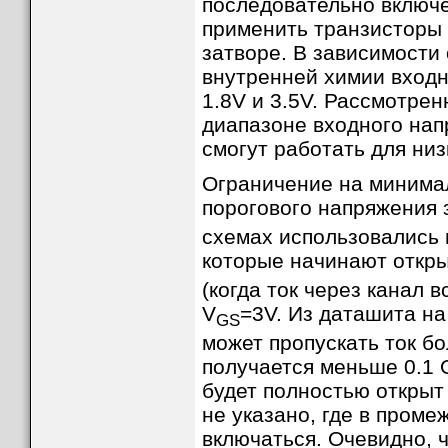
последовательно включе
применить транзисторы
затворе. В зависимости
внутренней химии входн
1.8V и 3.5V. Рассмотре
диапазоне входного нап
смогут работать для ни
Рис. 12. Реализация схемы с кнопкой ON/OFF
(1)
В показанной схеме есть два варианта
пода
Ограничение на минима
этом случае ток проходит через самовосста
порогового напряжения
попасть на остальную схему Raspberry Pi. Др
будет приходить в обход этого предохранител
будет подаваться на коннекторы USB платы R
схемах использовались
(3)
потребляющие значительный ток
.
которые начинают откры
Примечания:
(когда ток через канал 
(1) Эти варианты показаны на схеме как выкл
вариант подачи питания.
V
=3V. Из даташита на
(2) Хотя предохранитель PolySwitch™ на схем
GS
срабатывания 2.2A.
(3) Справедливо как минимум для случая Ras
может пропускать ток б
через самовосстанавливающийся предохранит
предохранители заменены на 0 Ом перемычки
получается меньше 0.1 
Независимо от выбраненного способа подачи 
будет полностью открыт 
для обратной связи со схемой электронного к
выхода порта GPIO4.
не указано, где в проме
[
Использование GPIO4 для входа и выход
включаться. Очевидно, 