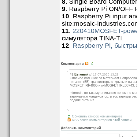
8
. Single Board Computer
9
. Raspberry Pi ON/OFF P
10
. Raspberry Pi input an
site:mosaic-industries.co
11
.
220410MOSFET-power
симулятора TINA-TI.
12
.
Raspberry Pi, быстры
Комментарии
#1
Евгений
17.07.2025 13:23
Спасибо большое за материал! Попробовал
питания (5В) транзисторы открыты и на вы
MOSFET IRF4905 и n-MOSFET IRLB8743. Ест
microsin: по такому описанию ничем не м
заряжается конденсатор, и ток зарядки от
подаче питания.
Обновить список комментариев
RSS лента комментариев этой записи
Добавить комментарий