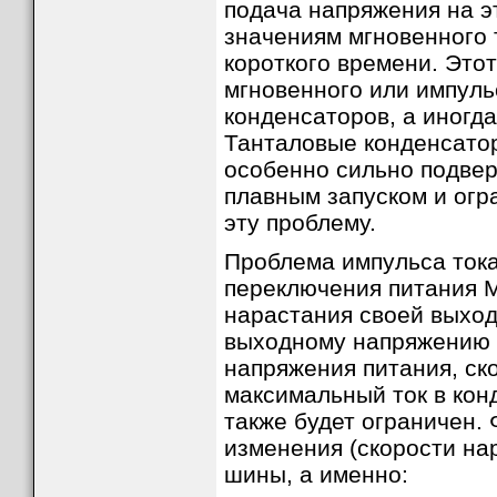
подача напряжения на э
Более подробно про защиту MOSFET-транзистор
значениям мгновенного 
MOSFETs" от компании Motorola.
короткого времени. Это
мгновенного или импуль
конденсаторов, а иногд
Танталовые конденсато
особенно сильно подве
плавным запуском и огр
эту проблему.
Проблема импульса ток
переключения питания M
нарастания своей выход
выходному напряжению к
напряжения питания, ск
максимальный ток в кон
также будет ограничен. 
изменения (скорости на
шины, а именно: