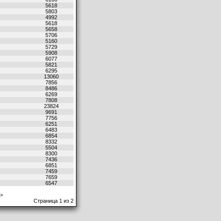
5618
5803
4992
5618
5658
5706
5160
5729
5908
6077
5821
6295
13060
7856
8486
6269
7808
23824
9691
7756
6251
6483
6854
8332
5504
8300
7436
6851
7459
7659
6547
>
Страница 1 из 2