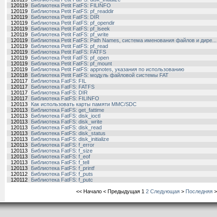
120119
Библиотека Petit FatFS: FILINFO
120119
Библиотека Petit FatFS: pf_readdir
120119
Библиотека Petit FatFS: DIR
120119
Библиотека Petit FatFS: pf_opendir
120119
Библиотека Petit FatFS: pf_lseek
120119
Библиотека Petit FatFS: pf_write
120119
Библиотека Petit FatFS: Path Names, система именования файлов и дире...
120119
Библиотека Petit FatFS: pf_read
120119
Библиотека Petit FatFS: FATFS
120119
Библиотека Petit FatFS: pf_open
120119
Библиотека Petit FatFS: pf_mount
120119
Библиотека Petit FatFS: appnotes, указания по использованию
120118
Библиотека Petit FatFS: модуль файловой системы FAT
120117
Библиотека FatFS: FIL
120117
Библиотека FatFS: FATFS
120117
Библиотека FatFS: DIR
120117
Библиотека FatFS: FILINFO
120113
Как использовать карты памяти MMC/SDC
120113
Библиотека FatFS: get_fattime
120113
Библиотека FatFS: disk_ioctl
120113
Библиотека FatFS: disk_write
120113
Библиотека FatFS: disk_read
120113
Библиотека FatFS: disk_status
120113
Библиотека FatFS: disk_initialize
120113
Библиотека FatFS: f_error
120113
Библиотека FatFS: f_size
120113
Библиотека FatFS: f_eof
120113
Библиотека FatFS: f_tell
120113
Библиотека FatFS: f_printf
120112
Библиотека FatFS: f_puts
120112
Библиотека FatFS: f_putc
<<
Начало
<
Предыдущая
1
2
Следующая
>
Последняя
>