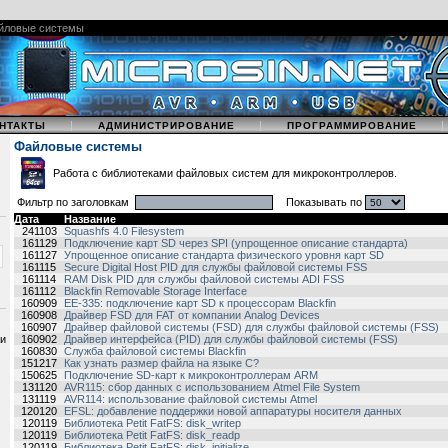
йловые системы
|
|
НТАКТЫ
АДМИНИСТРИРОВАНИЕ
ПРОГРАММИРОВАНИЕ
Файловые системы
Работа с библиотеками файловых систем для микроконтроллеров.
Фильтр по заголовкам
Показывать по
Дата
Название
241103
Squashfs 4.0 Filesystem
161129
Подключение карт SD через SPI (упрощенное описание стандарта)
161127
Упрощенное описание стандарта физического уровня карт SD
161115
Secure Digital Host PID для службы файловой системы FSS
161114
RAM Disk PID для службы файловой системы ADI FSS
161112
Blackfin Removable Storage Interface
160909
EE-335: подключение карт SD к процессорам Blackfin
160908
Драйвер FSD для FAT от компании Analog Devices
160907
Драйвер файловой системы (FSD) для службы файловой системы (FSS)
 и
160902
Драйвер интерфейса (PID) для службы файловой системы (FSS)
160830
Служба файловой системы Blackfin
151217
Как узнать размер файла на языке C?
150625
Подключение SD-карт к микроконтроллерам ARM
131120
AVR115: сбор данных с использованием Atmel File System
131119
AVR114: использование файловой системы Atmel
120120
EFSL: добавление поддержки новой аппаратуры носителя данных
120119
Библиотека Petit FatFS: disk_writep
120119
Библиотека Petit FatFS: disk_readp
120119
Библиотека Petit FatFS: disk_initialize