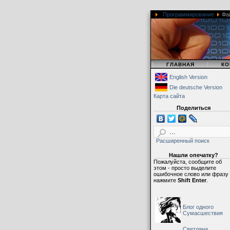
Программирование
Фа
|
|
ГЛАВНАЯ
КО
English Version
Die deutsche Version
Карта сайта
Поделиться
Расширенный поиск
Нашли опечатку?
Пожалуйста, сообщите об
этом - просто выделите
ошибочное слово или фразу
нажмите
Shift Enter
.
Блог одного
Сумасшествия
Светлана,