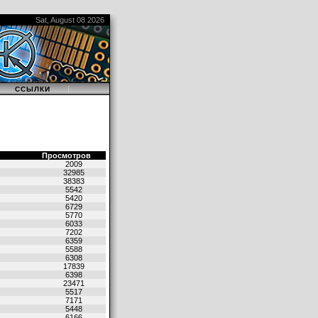
Sat, August 08 2026
|
|
ССЫЛКИ
Просмотров
2009
32985
38383
5542
5420
6729
5770
6033
7202
6359
5588
6308
17839
6398
23471
5517
7171
5448
6166