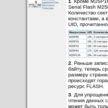
1
. Кроме M25P1
видеомонтаж
ВКонтакте
Serial Flash M2
Телеграм
Количество сект
константами, а
UID, прочитанно
Микросхема
UID
Количеств
M25P80
14h
2 сектора п
M25P16
15h
32 сектора 
M25P32
16h
64 сектора 
M25P64
17h
128 секторо
M25P128
18h
64 сектора 
2
. Раньше запис
байту, теперь с
размеру страниц
происходят гора
ресурс FLASH.
3
. Для упрощени
чтения данных с
может быть толь