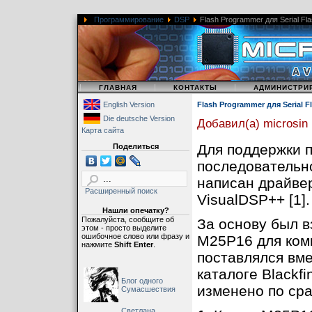
Программирование
DSP
Flash Programmer для Serial Fl
|
|
|
ГЛАВНАЯ
КОНТАКТЫ
АДМИНИСТРИ
English Version
Flash Programmer для Serial F
Die deutsche Version
Добавил(а) microsin
Карта сайта
Для поддержки 
Поделиться
последовательн
написан драйв
Расширенный поиск
VisualDSP++ [1].
Нашли опечатку?
Пожалуйста, сообщите об
За основу был 
этом - просто выделите
ошибочное слово или фразу и
M25P16 для комп
нажмите
Shift Enter
.
поставлялся вме
каталоге Blackfin
Блог одного
изменено по ср
Сумасшествия
Светлана,