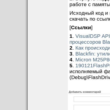
работе с память
Исходный код и
скачать по ссылк
[
Ссылки
]
1
.
VisualDSP AP
процессоров Bla
2
.
Как происходи
3
.
Blackfin: утил
4
.
Micron M25P8
5
.
190121FlashP
исполняемый фа
(Debug\FlashDri
Добавить комментарий