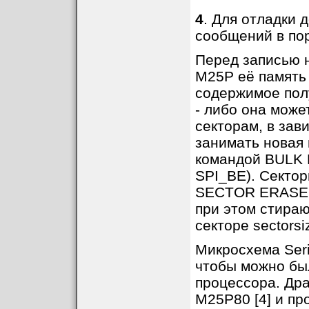
4
. Для отладки
сообщений в по
Перед записью 
M25P её память 
содержимое полу
- либо она може
секторам, в зав
занимать новая 
командой BULK 
SPI_BE). Сектор
SECTOR ERASE (
при этом стираю
секторе sectorsi
Микросхема Seri
чтобы можно был
процессора. Др
M25P80 [4] и п