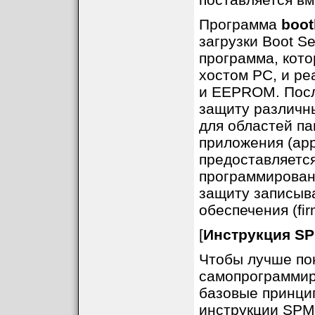
Программа
boot
загрузки Boot S
программа, кот
хостом PC, и ре
и EEPROM. Посл
защиту различны
для областей па
приложения (app
предоставляетс
программирован
защиту записыв
обеспечения (fir
[
Инструкция S
Чтобы лучше по
самопрограммир
базовые принци
инструкции SPM