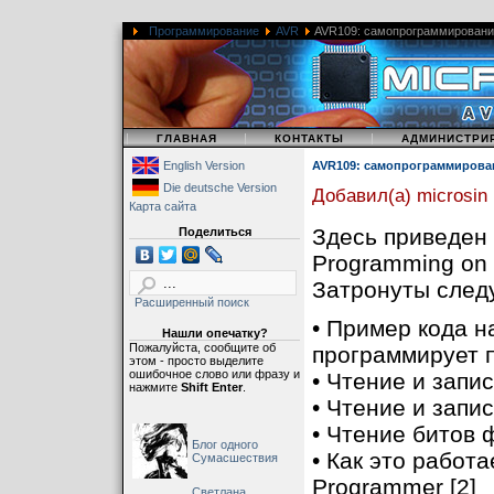
Программирование
AVR
AVR109: самопрограммировани
|
|
|
ГЛАВНАЯ
КОНТАКТЫ
АДМИНИСТРИ
English Version
AVR109: самопрограммирова
Die deutsche Version
Добавил(а) microsin
Карта сайта
Здесь приведен 
Поделиться
Programming on 
Затронуты след
Расширенный поиск
• Пример кода н
Нашли опечатку?
Пожалуйста, сообщите об
программирует 
этом - просто выделите
ошибочное слово или фразу и
• Чтение и запи
нажмите
Shift Enter
.
• Чтение и запис
• Чтение битов 
Блог одного
• Как это работ
Сумасшествия
Programmer [2]
Светлана,