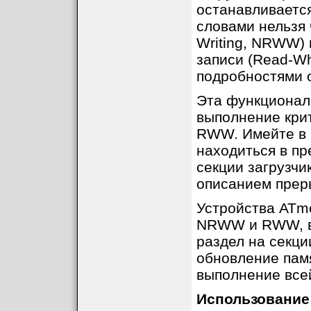
останавливается
словами нельзя 
Writing, NRWW)
записи (Read-Wh
подробностями о
Эта функционал
выполнение крит
RWW. Имейте в в
находиться в п
секции загрузчи
описанием прер
Устройства ATm
NRWW и RWW, в 
раздел на секци
обновление памя
выполнение все
Использование