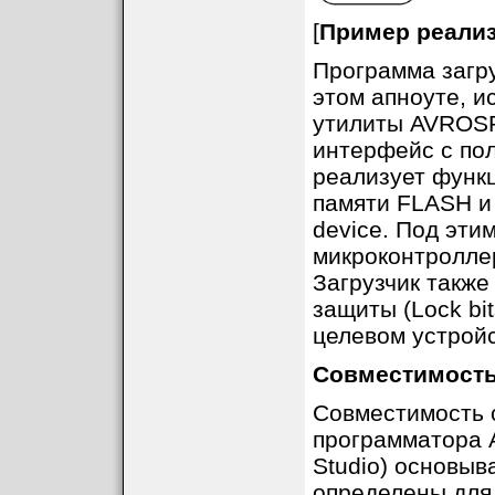
[
Пример реализ
Программа загру
этом апноуте, и
утилиты AVROSP 
интерфейс с по
реализует функ
памяти FLASH и
device. Под эти
микроконтроллер
Загрузчик также
защиты (Lock bit
целевом устройс
Совместимость
Совместимость с
программатора A
Studio) основыв
определены для 