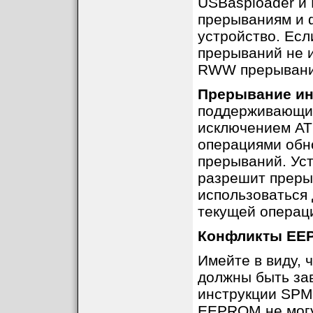
USBasploader и 
прерываниям и ф
устройство. Есл
прерываний не и
RWW прерывани
Прерывание ин
поддерживающих
исключением AT
операциями обн
прерываний. Ус
разрешит преры
использоваться
текущей операц
Конфликты EE
Имейте в виду, 
должны быть за
инструкции SPM,
EEPROM не могу