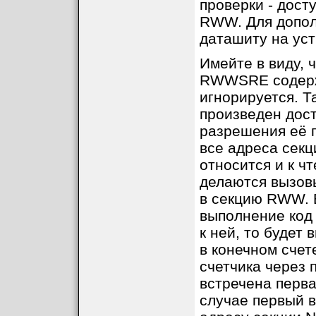
проверки - дост
RWW. Для допол
даташиту на уст
Имейте в виду, 
RWWSRE содержи
игнорируется. Т
произведен дос
разрешения её п
все адреса секц
относится и к ч
делаются вызовы
в секцию RWW. В
выполнение код
к ней, то будет
в конечном счет
счетчика через 
встречена перва
случае первый в