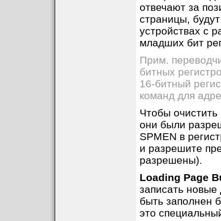
отвечают за поз
страницы, будут
устройствах с р
младших бит рег
Прим. переводчи
битных регистро
16-битный регис
команд для адре
Чтобы очистить 
они были разре
SPMEN в регист
и разрешите пре
разрешены).
Loading Page Bu
записать новые 
быть заполнен б
это специальны