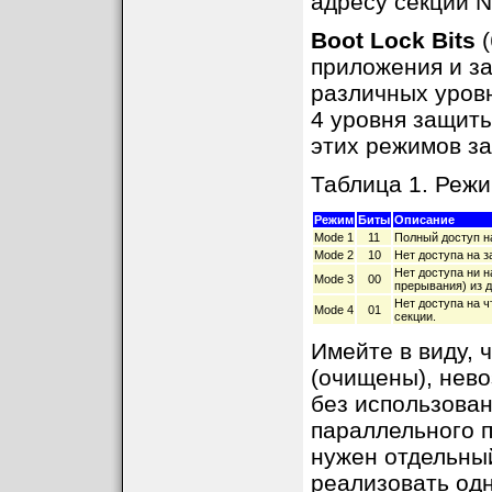
адресу секции
Boot Lock Bits
(
приложения и з
различных уровн
4 уровня защиты
этих режимов з
Таблица 1. Режи
Режим
Биты
Описание
Mode 1
11
Полный доступ на
Mode 2
10
Нет доступа на з
Нет доступа ни н
Mode 3
00
прерывания) из д
Нет доступа на ч
Mode 4
01
секции.
Имейте в виду, 
(очищены), нево
без использова
параллельного 
нужен отдельный
реализовать од