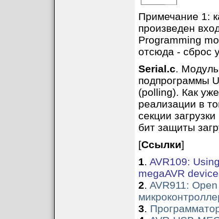
Примечание 1: к
произведен вход
Programming mod
отсюда - сброс 
Serial.c
. Модуль
подпрограммы U
(polling). Как у
реализации в то
секции загрузки 
бит защиты загру
[
Ссылки
]
1
.
AVR109: Using
megaAVR devices
2
.
AVR911: Open
микроконтролле
3
.
Программато