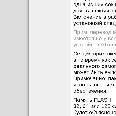
одна из них секц
другая секция за
Включение в раб
установкой спе
Прим. переводчи
имеется не у вс
устройств ATme
Секция приложе
в то время как 
реального само
может быть выпо
Примечание: пам
использоваться 
обеспечения.
Память FLASH та
32, 64 или 128 
будет объяснено