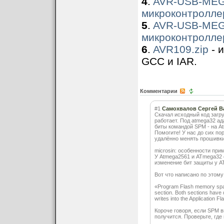
4
.
AVR-USB-MEGA
микроконтролл
5
.
AVR-USB-MEGA
микроконтролл
6
.
AVR109.zip
- 
GCC и IAR.
Комментарии
#1
Самохвалов Сергей В
Скачал исходный код загру
работает. Под atmega32 ад
биты командой SPM - на At
Помогите! У нас до сих п
удалённо менять прошивки
microsin: особенности при
У Atmega2561 и ATmega32 
изменение бит защиты у A
Вот что написано по этому
«Program Flash memory space
section. Both sections have d
writes into the Application 
Короче говоря, если SPM в
получится. Проверьте, где