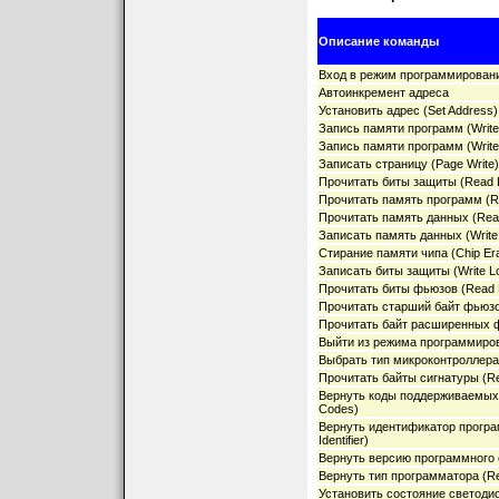
Описание команды
Вход в режим программировани
Автоинкремент адреса
Установить адрес (Set Address)
Запись памяти программ (Writ
Запись памяти программ (Writ
Записать страницу (Page Write)
Прочитать биты защиты (Read L
Прочитать память программ (
Прочитать память данных (Rea
Записать память данных (Write
Стирание памяти чипа (Chip Er
Записать биты защиты (Write Lo
Прочитать биты фьюзов (Read F
Прочитать старший байт фьюзов
Прочитать байт расширенных ф
Выйти из режима программиров
Выбрать тип микроконтроллера 
Прочитать байты сигнатуры (Re
Вернуть коды поддерживаемых 
Codes)
Вернуть идентификатор програм
Identifier)
Вернуть версию программного о
Вернуть тип программатора (Re
Установить состояние светодио