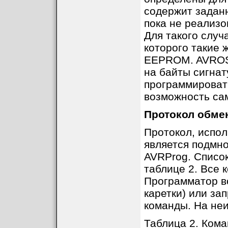
содержит заданн
пока не реализ
Для такого случ
которого такие 
EEPROM. AVROSP
на байты сигнат
программировать
возможность са
Протокол обме
Протокол, испол
является подмн
AVRProg. Списо
таблице 2. Все 
Программатор в
каретки) или з
команды. На неи
Таблица 2. Ком