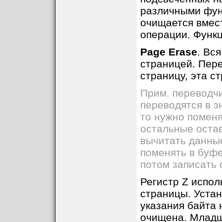
различными фун
очищается вмес
операции. Функ
Page Erase
. Вс
страницей. Пере
страницу, эта с
Прим. переводчи
переводятся в з
то нужно поменя
остальные оста
вычитать данны
поменять в буфе
потом записать
Регистр Z испо
страницы. Устан
указания байта 
очищена. Младш