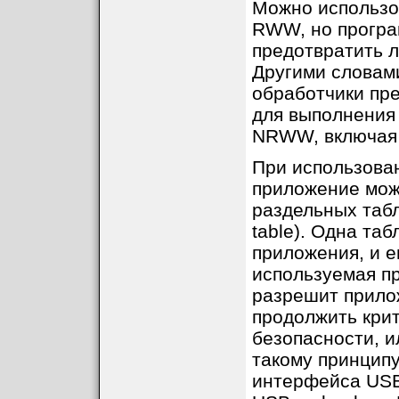
Можно использо
RWW, но програ
предотвратить 
Другими словам
обработчики прер
для выполнения
NRWW, включая в
При использован
приложение мож
раздельных табл
table). Одна та
приложения, и е
используемая п
разрешит прило
продолжить крит
безопасности, и
такому принцип
интерфейса USB