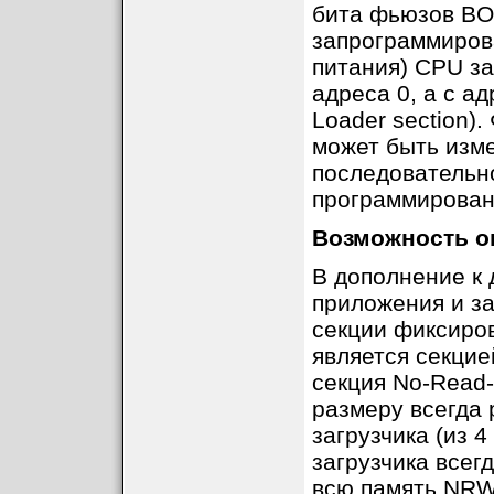
бита фьюзов B
запрограммирова
питания) CPU з
адреса 0, а с а
Loader section
может быть изм
последовательн
программирован
Возможность оп
В дополнение к
приложения и за
секции фиксиро
является секцие
секция No-Read-
размеру всегда
загрузчика (из 4
загрузчика всег
всю память NRWW