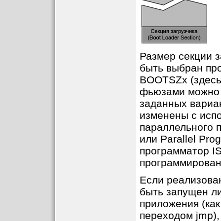
Размер секции з
быть выбран пр
BOOTSZx (здесь 
фьюзами можно 
заданных вариа
изменены с исп
параллельного п
или Parallel Pr
программатор IS
программирован
Если реализован 
быть запущен л
приложения (как
переходом jmp)