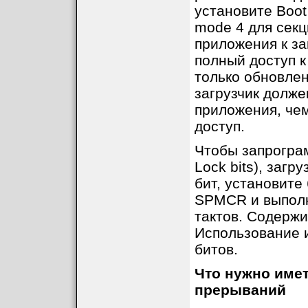
установите Boot
mode 4 для секц
приложения к заг
полный доступ к
только обновле
загрузчик долже
приложения, че
доступ.
Чтобы запрограм
Lock bits), заг
бит, установит
SPMCR и выполн
тактов. Содержи
Использование 
битов.
Что нужно имет
прерываний