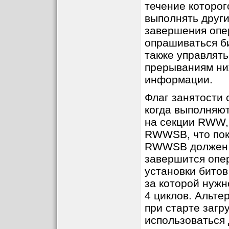
течение которог
выполнять друг
завершения опе
опрашиваться б
также управлять
прерываниям ни
информации.
Флаг занятости 
когда выполняют
на секции RWW,
RWWSB, что пок
RWWSB должен б
завершится опе
установки бит
за которой нуж
4 циклов. Альте
при старте загр
использоваться