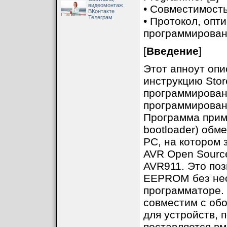
видеомонтаж
• Совместимост
ВКонтакте
Телеграм
• Протокол, оп
программирова
[
Введение
]
Этот апноут опи
инструкцию Stor
программирован
программирован
Программа приме
bootloader) обм
PC, на котором
AVR Open Sourc
AVR911. Это по
EEPROM без не
программаторе. 
совместим с об
для устройств, 
поставляется вме