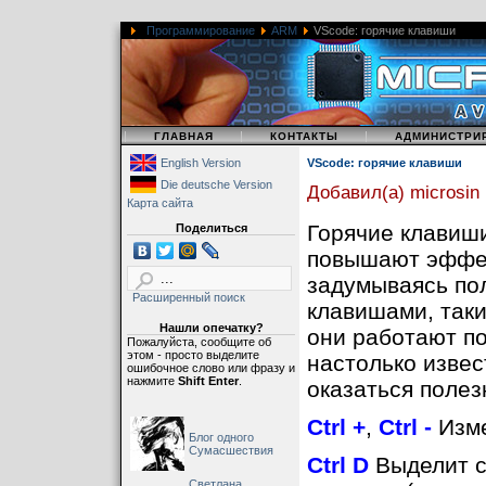
Программирование
ARM
VScode: горячие клавиши
|
|
|
ГЛАВНАЯ
КОНТАКТЫ
АДМИНИСТРИ
English Version
VScode: горячие клавиши
Die deutsche Version
Добавил(а) microsin
Карта сайта
Горячие клавиш
Поделиться
повышают эффек
задумываясь по
Расширенный поиск
клавишами, так
Нашли опечатку?
они работают по
Пожалуйста, сообщите об
этом - просто выделите
настолько извес
ошибочное слово или фразу и
нажмите
Shift Enter
.
оказаться полез
Ctrl +
,
Ctrl -
Изме
Блог одного
Сумасшествия
Ctrl D
Выделит с
Светлана,