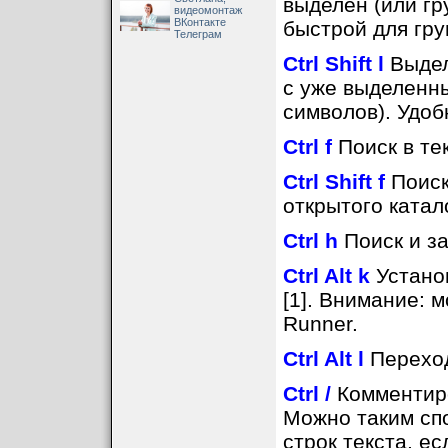
выделен (или гр
видеомонтаж
ВКонтакте
быстрой для гру
Телеграм
Ctrl Shift l
Выдел
с уже выделенн
символов). Удоб
Ctrl f
Поиск в те
Ctrl Shift f
Поиск
открытого катал
Ctrl h
Поиск и з
Ctrl Alt k
Установ
[1]. Внимание: 
Runner.
Ctrl Alt l
Переход
Ctrl /
Комментиро
Можно таким сп
строк текста, е