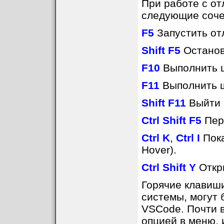
При работе с о
следующие соче
F5
Запустить отл
Shift F5
Останови
F10
Выполнить ш
F11
Выполнить ша
Shift F11
Выйти и
Ctrl Shift F5
Пере
Ctrl K
,
Ctrl I
Пока
Hover).
Ctrl Shift Y
Откры
Горячие клавиши
системы, могут 
VSCode. Почти в
опцией в меню, 