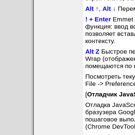
Alt ↑
,
Alt ↓
Перем
! + Enter
Emmet A
функция: ввод в
позволяет встав
контексту.
Alt Z
Быстрое пе
Wrap (отображен
помещаются по г
Посмотреть тек
File -> Preferen
[
Отладчик JavaS
Отладка JavaSc
бразузера Googl
пошаговое выпо
(Chrome DevTools