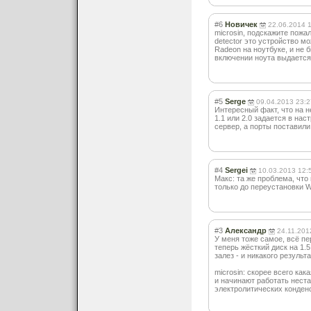
#6
Новичек
22.06.2014 
microsin, подскажите пожал
detector это устройство 
Radeon на ноутбуке, и не 
включении ноута выдается
#5
Serge
09.04.2013 23:2
Интересный факт, что на 
1.1 или 2.0 задается в на
сервер, а порты поставили
#4
Sergei
10.03.2013 12:
Макс: та же проблема, что
только до переустановки W
#3
Александр
24.11.201
У меня тоже самое, всё п
теперь жёсткий диск на 1.
залез - и никакого результа
microsin: скорее всего ка
и начинают работать неста
электролитическ
их конден