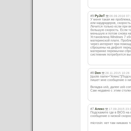
#9
PyJIeT
06.09.2016 07:
У меня такая же проблема
или кардридеров, скорость
Лечится только если при 
большую скорость. Если т
меньшую и потом снова на
Установлена Windows 7 x64
материнской плате. Пробл
через интернет при помощ
сброшены на дефолт перед
материнке перемычки сброс
системник потребуется вы
#8
Den
28.11.2015 10:26
[quote name="Алекс"]Подск
пишет мне сообщение о низ
Вкладка usb, далее usb cont
Сам недавно с этим столкн
#7
Алекс
17.09.2015 23:
Подскажите где в BIOS на 
сообщение о низкой скорос
microsin: нет там никаких