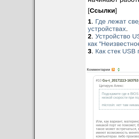
[
Ссылки
]
1
.
Где лежат св
устройствах
.
2
.
Устройство U
как "Неизвестно
3
.
Как стек USB
Комментарии
#10
Gu-t_20171113-163753
Цитирую Алекс:
Подскажите где в BIOS
низкой скорости при по
microsin: нет там ника
Или, как вариант, материнс
никакой порт не поможет, б
такое может встречаться, 
имеют возможность менять 
компьютерах либо произв