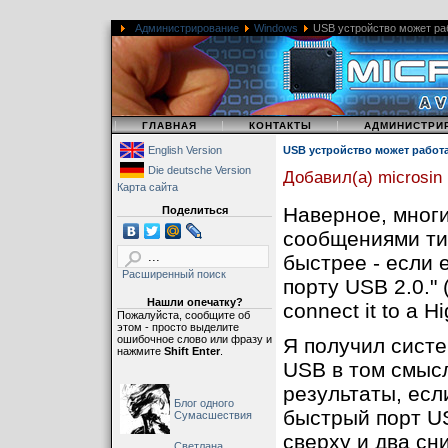
Администрирование
Windows
USB устройство может раб
|
|
|
ГЛАВНАЯ
КОНТАКТЫ
АДМИНИСТРИ
English Version
USB устройство может работат
Die deutsche Version
Добавил(а) microsin
Карта сайта
Наверное, мног
Поделиться
сообщениями ти
быстрее - если 
Расширенный поиск
порту USB 2.0." 
Нашли опечатку?
connect it to a H
Пожалуйста, сообщите об
этом - просто выделите
ошибочное слово или фразу и
Я получил сист
нажмите
Shift Enter
.
USB в том смыс
результаты, есл
Блог одного
быстрый порт U
Сумасшествия
сверху и два сн
Светлана,