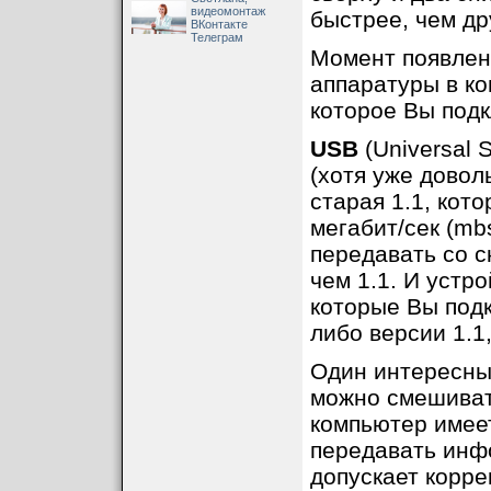
видеомонтаж
быстрее, чем др
ВКонтакте
Телеграм
Момент появлен
аппаратуры в ко
которое Вы под
USB
(Universal 
(хотя уже довол
старая 1.1, кот
мегабит/сек (mb
передавать со с
чем 1.1. И устр
которые Вы подк
либо версии 1.1,
Один интересный
можно смешивать
компьютер имее
передавать инф
допускает корр