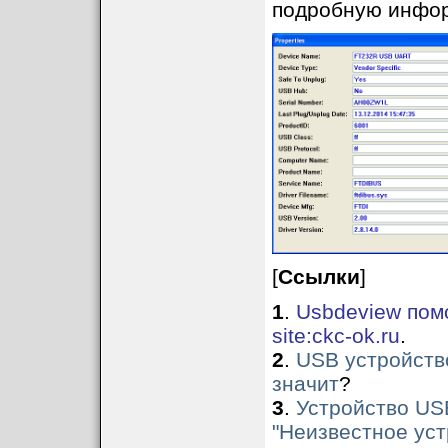
подробную инфор
[
Ссылки
]
1
.
Usbdeview помо
site:ckc-ok.ru
.
2
.
USB устройство
значит
?
3
.
Устройство USB
"Неизвестное уст