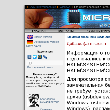
Администрирование
Windows
Где лежат сведения о когда
|
|
|
ГЛАВНАЯ
КОНТАКТЫ
АДМИНИСТРИР
English Version
Где лежат сведения о когда-л
Die deutsche Version
Добавил(а) microsin
Карта сайта
Информация о том
Поделиться
подключались к к
HKLM\SYSTEM\Cur
Расширенный поиск
HKLM\SYSTEM\Cur
Нашли опечатку?
Пожалуйста, сообщите об
Для просмотра сп
этом - просто выделите
ошибочное слово или фразу и
замечательная б
нажмите
Shift Enter
.
не требует устан
архив (usbdeview
Блог одного
Windows, usbdevi
Сумасшествия
Windows), распак
Светлана,