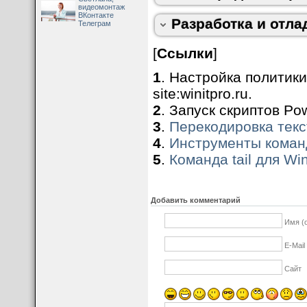
видеомонтаж
Microsoft:
Windows P
ВКонтакте
Разработка и отла
Телеграм
[
Ссылки
]
1
. Настройка политики
site:winitpro.ru.
2
. Запуск скриптов Pow
3
.
Перекодировка текс
4
.
Инструменты коман
5
.
Команда tail для W
Добавить комментарий
Имя (
E-Mail
Сайт