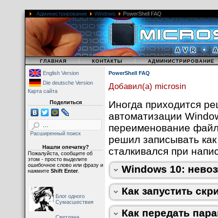
Сообщение говорит о 
Администрирование
Windows
PowerShell FAQ
скрипта - работает т
Существуют следующ
AllSigned, Bypass, De
Unrestricted. Самое 
появляется такая ош
|
|
|
ГЛАВНАЯ
КОНТАКТЫ
АДМИНИСТРИРОВАНИЕ
English Version
PowerShell FAQ
Чтобы разрешить зап
Die deutsche Version
Добавил(а) microsin
Unrestricted
, для эт
Карта сайта
администратора:
Иногда приходится р
Поделиться
автоматизации Window
1
. Создайте в текст
переименование файло
Чтобы узнать текуще
Расширенный поиск
*.ps1, например фай
решил записывать как
следующую команду:
Нашли опечатку?
сталкивался при напи
Пожалуйста, сообщите об
Write-Output
"Привет, мир!"
этом - просто выделите
ошибочное слово или фразу и
Windows 10: нево
2
. Запустите скрипт 
нажмите
Shift Enter
.
Как запустить скр
Блог одного
param
 (
$var1
, 
$var2
, 
$var3
)

Сумасшествия
echo 
$var1
, 
$var2
, 
$var3
Как передать пар
Существует бесплатн
Светлана,