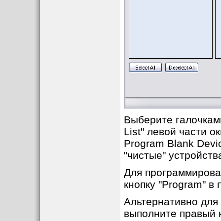
Если программиро
сообщение об оши
связано с пробле
схему (схема под
устройство), пров
EEPROM.
Выберите галочками
List" левой части о
Program Blank Devi
"чистые" устройства
Для программирова
Внутреннее EEPR
кнопку "Program" в
может быть стерто
Альтернативно для
выполните правый к