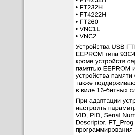
• FT232H
• FT4222H
• FT260
• VNC1L
• VNC2
Устройства USB FT
EEPROM типа 93C46
Последнюю версию
кроме устройств с
Utilities [2] сайт
памятью EEPROM и 
файл наподобие FT_
устройства памяти 
Приложение требу
также поддержива
драйверов D2XX, р
в виде 16-битных с
на сайте FTDI в ра
При адаптации уст
обратитесь к AN_1
настроить параметр
для Windows 10 об
VID, PID, Serial Num
FT_Prog требует н
Descriptor. FT_Pro
.NET Framework 3.
программирования 