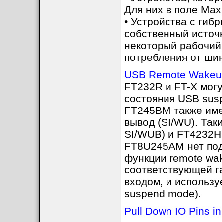
Для них в поле Max
• Устройства с гиб
собственный источн
некоторый рабочий 
потребления от ши
USB Remote Wakeu
FT232R и FT-X могу
состояния USB susp
FT245BM также име
вывод (SI/WU). Так
SI/WUB) и FT4232H 
FT8U245AM нет под
функции remote wak
соответствующей г
входом, и использу
suspend mode).
Pull Down IO Pins 