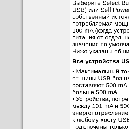
Выберите Select Bu
USB) или Self Powe
собственный источ
потребляемая мощн
100 mA (когда устр
питания от отдельн
значения по умолча
Ниже указаны общи
Все устройства U
• Максимальный ток
от шины USB без н
составляет 500 mA.
больше 500 mA.
• Устройства, потр
между 101 mA и 500
энергопотребление
к любому хосту USB
подключены только 