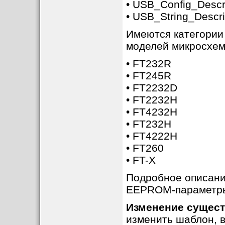
• USB_Config_Descr
• USB_String_Descri
Имеются категории
моделей микросхем 
• FT232R
• FT245R
• FT2232D
• FT2232H
• FT4232H
• FT232H
• FT4222H
• FT260
• FT-X
Подробное описание
EEPROM-параметры
Изменение сущес
изменить шаблон, в