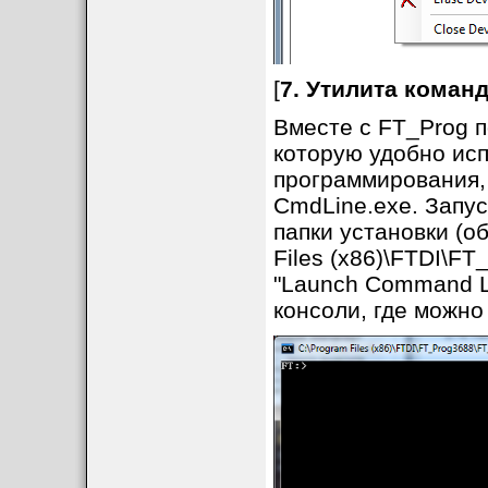
[
7. Утилита коман
Вместе с FT_Prog п
Тип в файле шабл
которую удобно ис
программирования,
CmdLine.exe. Запус
папки установки (о
Files (x86)\FTDI\FT
"Launch Command Li
консоли, где можно
Программирование 
Rom утилиты FT_Pr
FT232R и FT245R 
выберите нужный 