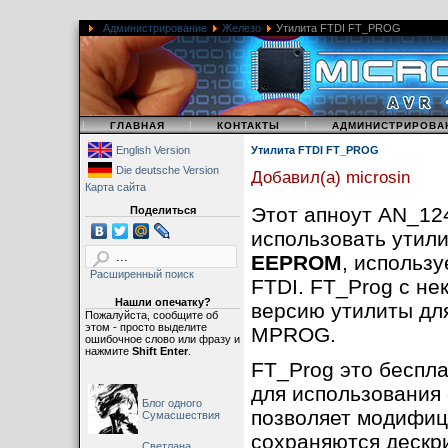
Администрирование
Железо
Утилита FTDI FT_PROG
|
|
|
ГЛАВНАЯ
КОНТАКТЫ
АДМИНИСТРИРОВА
English Version
Утилита FTDI FT_PROG
Die deutsche Version
Добавил(а) microsin
Карта сайта
Этот апноут AN_124
Поделиться
использовать утил
EEPROM
, использ
Расширенный поиск
FTDI. FT_Prog с н
Нашли опечатку?
версию утилиты дл
Пожалуйста, сообщите об
этом - просто выделите
MPROG.
ошибочное слово или фразу и
нажмите
Shift Enter
.
FT_Prog это беспл
для использования
Блог одного
позволяет модифи
Сумасшествия
сохраняются дескр
Светлана,