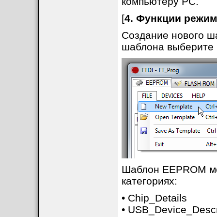
компьютеру PC.
[
4. Функции режи
Создание нового ш
шаблона выберите в
Шаблон EEPROM мо
категориях:
• Chip_Details
• USB_Device_Descr