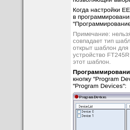
Когда настройки E
Перед программи
в программировании
целевое устройств
"Программирование
отображено следу
Примечание: нельзя
совпадает тип шабл
открыт шаблон для
устройство FT245R,
этот шаблон.
Программировани
кнопку "Program De
Перед стиранием
"Program Devices":
целевое устройств
отображено следу