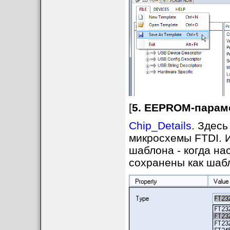
[
5. EEPROM-парам
Chip_Details
. Здес
микросхемы FTDI. 
шаблона - когда на
сохранены как шабл