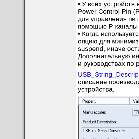
• У всех устройств
Power Control Pin 
для управления пи
помощью P-канальн
• Когда использует
опцию для минимиз
suspend, иначе ост
Дополнительную ин
и руководствах по 
USB_String_Descrip
описание производ
устройства.
HID over I2C
. Мик
FT2232H функцион