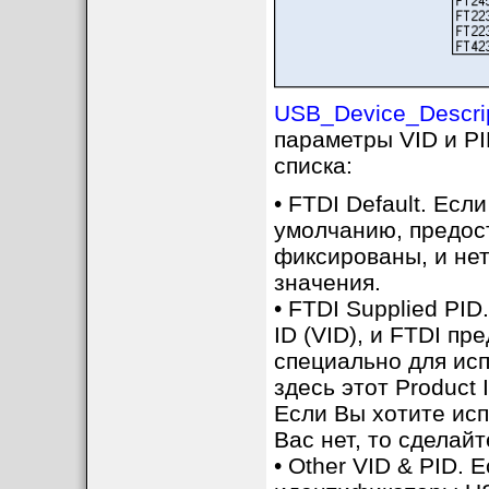
USB_Device_Descri
параметры VID и P
списка:
• FTDI Default. Ес
умолчанию, предост
фиксированы, и нет
значения.
• FTDI Supplied PI
ID (VID), и FTDI пр
специально для исп
здесь этот Product
Если Вы хотите испо
Вас нет, то сделай
• Other VID & PID. 