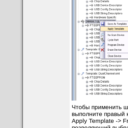
Режим EEPROM
Если Вы кликнули 
устройств, и пол
проверьте, правил
устройство FTDI,
энумерации устро
Чтобы применить ша
выполните правый 
Apply Template -> 
позволяющий выбр