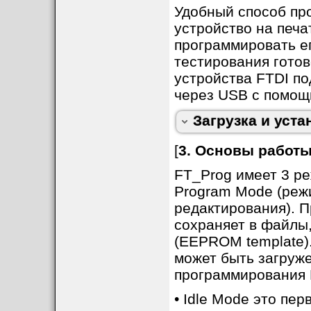
можно загрузить с 
Удобный способ пр
операционной сис
устройство на печа
.Net 3.5, то предв
программировать е
установите.
тестирования гото
Примечание: доку
устройства FTDI п
3.5, драйвер D3XX
через USB с помощ
v3.6.88.402 можно 
Загрузка и уста
[
3. Основы работы
FT_Prog имеет 3 ре
Program Mode (реж
редактирования). 
сохраняет в файл
(EEPROM template)
может быть загруже
программирования
• Idle Mode это пе