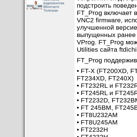
видеомонтаж
подстроить поведе
ВКонтакте
Телеграм
FT_Prog включает 
VNC2 firmware, исп
улучшенной версие
выпущенных ранее 
VProg. FT_Prog мож
Utilities сайта ftdich
FT_Prog поддержив
• FT-X (FT200XD, F
FT234XD, FT240X)
• FT232RL и FT232
• FT245RL и FT245
• FT2232D, FT232B
• FT 245BM, FT245
• FT8U232AM
• FT8U245AM
• FT2232H
• FT4232H