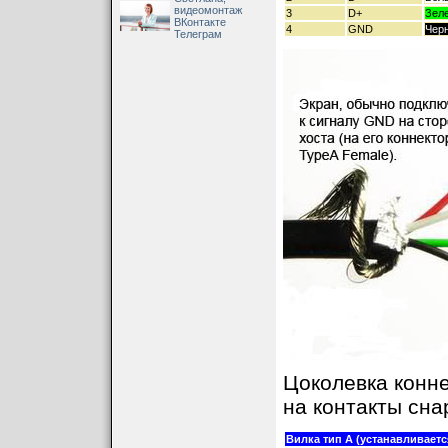
видеомонтаж
3
D+
Зел
ВКонтакте
4
GND
Чер
Телеграм
Цоколевка конне
на контакты сна
Вилка тип А (устанавливаетс