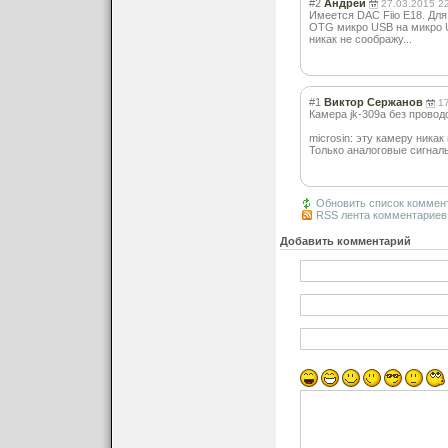
#2
Андрей
27.03.2015 2
Имеется DAC Fiio E18. Дл
OTG микро USB на микро U
никак не соображу...
#1
Виктор Сержанов
1
Камера jk-309a без провод
microsin: эту камеру никак
Только аналоговые сигналы
Обновить список коммен
RSS лента комментариев 
Добавить комментарий