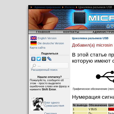
Администрирование
Железо
Цоколевка разъемов USB
|
|
|
ГЛАВНАЯ
КОНТАКТЫ
АДМИНИСТРИ
English Version
Цоколевка разъемов USB
Die deutsche Version
Добавил(а) microsin
Карта сайта
В этой статье п
Поделиться
которую имеют 
Расширенный поиск
Нашли опечатку?
Пожалуйста, сообщите об
этом - просто выделите
ошибочное слово или фразу и
Графическое обозначение (лог
нажмите
Shift Enter
.
Нумерация сигн
Блог одного
№ вывода
Обозначение
Цве
Сумасшествия
1
V BUS
Кра
2
D–
Бел
Светлана,