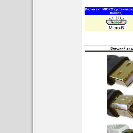
Вилка тип MICRO (устанавли
кабеле)
Внешний вид