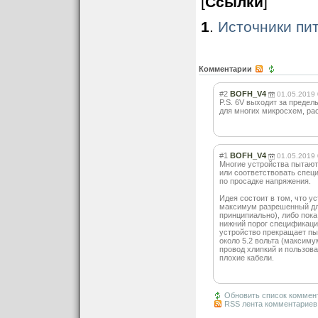
[
Ссылки
]
1
.
Источники пи
Комментарии
#2
BOFH_V4
01.05.2019 
P.S. 6V выходит за преде
для многих микросхем, рас
#1
BOFH_V4
01.05.2019 
Многие устройства пытают
или соответствовать спец
по просадке напряжения.
Идея состоит в том, что ус
максимум разрешенный для
принципиально), либо пока
нижний порог спецификаци
устройство прекращает пы
около 5.2 вольта (максим
провод хлипкий и пользов
плохие кабели.
Обновить список коммен
RSS лента комментариев 