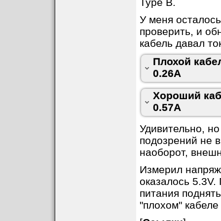
Type B.
У меня осталось
проверить, и о
кабель давал ток
Плохой кабел
0.26A
Хороший каб
0.57A
Удивительно, но
подозрений не 
наоборот, внешн
Измерил напряж
оказалось 5.3V.
питания поднять
"плохом" кабеле 