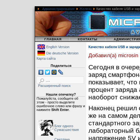
Администрирование
Железо
Качество кабеля USB и за
|
|
|
ГЛАВНАЯ
КОНТАКТЫ
АДМИНИСТРИ
English Version
Качество кабеля USB и заряд
Die deutsche Version
Добавил(а) microsin
Карта сайта
Сегодня в очере
Поделиться
заряд смартфона
показывает, что
Расширенный поиск
процент заряда 
Нашли опечатку?
наоборот снижа
Пожалуйста, сообщите об
этом - просто выделите
ошибочное слово или фразу и
Наконец решил с
нажмите
Shift Enter
.
же на самом дел
стандартного за
Блог одного
лабораторный бл
Сумасшествия
напряжение 5V и
Светлана,