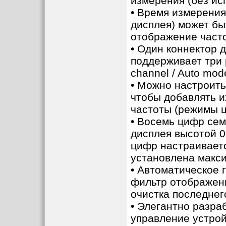
измерения (без ис
• Время измерения
дисплея) может быт
отображение част
• Один коннектор 
поддерживает три 
channel / Auto mod
• Можно настроить
чтобы добавлять и
частоты (режимы 
• Восемь цифр сем
дисплея высотой 0
цифр настраиваетс
установлена макси
• Автоматическое
фильтр отображен
очистка последнег
• Элегантно разра
управление устрой