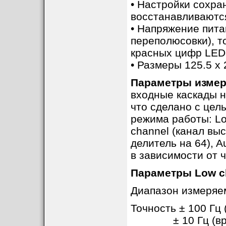
• Настройки сохра
восстанавливаются
• Напряжение питан
переполюсовки), т
красных цифр LED-
• Размеры 125.5 x 
Параметры изме
входные каскады н
что сделано с цел
режима работы: Lo
channel (канал вы
делитель на 64), 
в зависимости от ч
Параметры Low ch
Диапазон измеряем
Точность ± 100 Гц 
± 10 Гц (время