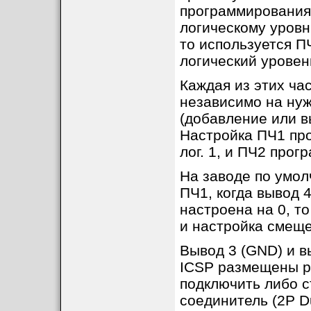
программирования 
логическому уровн
то используется ПЧ
логический уровень
Каждая из этих ча
независимо на ну
(добавление или в
Настройка ПЧ1 про
лог. 1, и ПЧ2 прог
1
. Точность измерений была пров
рубидиевому эталону частоты. Оши
1
. Дает ли модуль помехи, когда 
находится рядом с TCXO. Измерен
На заводе по умо
Невозможно добиться нулевых пом
2
. Чувствительность модуля, изм
ПЧ1, когда вывод 
генератора и драйвера LED. Все э
монтаже модуля в трансивер или 
настроена на 0, т
модуля наблюдаются, то попробуйт
2
. Почему показания частоты нес
и настройка смеще
Сначала убедитесь в качестве (мощ
минимальным требованиям модуля 
Вывод 3 (GND) и 
измеряемый сигнал, должен быть 
кабеля. Источник питания также д
ICSP размещены ря
он не выдает шум или пульсации. 
часто дают дополнительные помех
подключить либо 
3
. Почему на дисплее отображаютс
соединитель (2P D