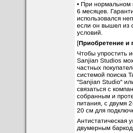
2013-03-22:http://www.hellocq.net/f
• При нормальном 
его части, если смотреть на пере
переходное отверстие печатной п
6 месяцев. Гарант
4
. Надежность переключения кана
использовался неп
каналов срабатывает не всегда д
лучше всего вручную выбрать диа
если он вышел из 
отображаться. В этом случае нажм
цифра сотен.
условий.
[
Приобретение и 
Чтобы упростить и
Sanjian Studios м
частных покупател
системой поиска T
"Sanjian Studio" и
связаться с компа
собранным и проте
питания, с двумя 
20 см для подключ
Антистатическая у
двумерным баркодо