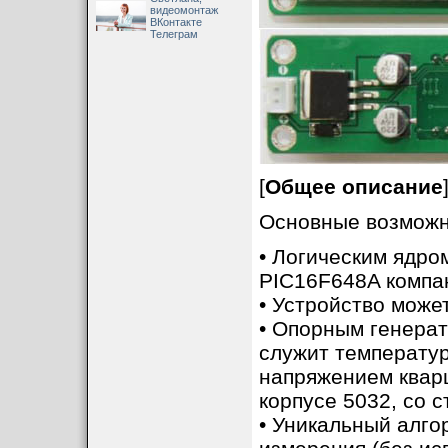
видеомонтаж
ВКонтакте
Телеграм
[
Общее описание
Основные возможн
• Логическим ядро
PIC16F648A компан
• Устройство может
• Опорным генера
служит температу
напряжением квар
корпусе 5032, со 
• Уникальный алг