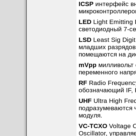
ICSP
интерфейс вн
микроконтроллеров
LED
Light Emitting
светодиодный 7-се
LSD
Least Sig Digi
младших разрядов 
помещаются на ди
mVpp
милливольт о
переменного напр
RF
Radio Frequenc
обозначающий IF, 
UHF
Ultra High Fre
подразумеваются 
модуля.
VC-TCXO
Voltage C
Oscillator, управ