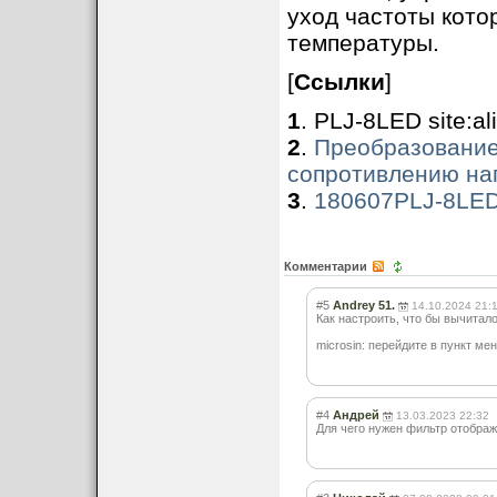
уход частоты кото
температуры.
[
Ссылки
]
1
. PLJ-8LED site:a
2
.
Преобразование
сопротивлению наг
3
.
180607PLJ-8LED
Комментарии
#5
Andrey 51.
14.10.2024 21:
Как настроить, что бы вычитал
microsin: перейдите в пункт ме
#4
Андрей
13.03.2023 22:32
Для чего нужен фильтр отображ