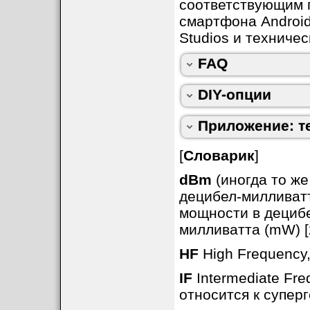
соответствующим 
смартфона Android
Studios и техничес
FAQ
DIY-опции
Приложение: т
[
Словарик
]
dBm
(иногда то ж
децибел-милливат
мощности в децибе
милливатта (mW) [
HF
High Frequency,
IF
Intermediate Fr
относится к супер