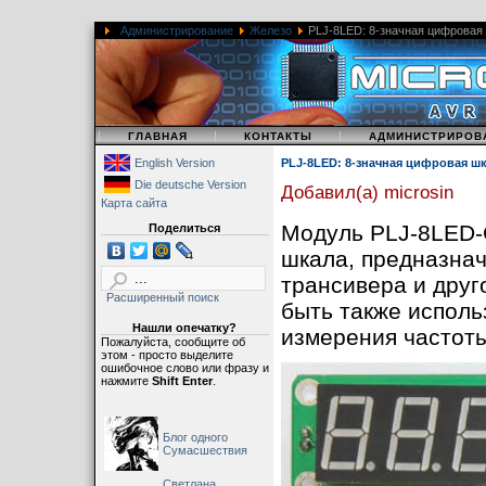
Администрирование
Железо
PLJ-8LED: 8-значная цифровая 
|
|
|
ГЛАВНАЯ
КОНТАКТЫ
АДМИНИСТРИРОВ
English Version
PLJ-8LED: 8-значная цифровая шк
Die deutsche Version
Добавил(а) microsin
Карта сайта
Модуль PLJ-8LED-
Поделиться
шкала, предназна
трансивера и друг
Расширенный поиск
быть также исполь
Нашли опечатку?
измерения частоты
Пожалуйста, сообщите об
этом - просто выделите
ошибочное слово или фразу и
нажмите
Shift Enter
.
Блог одного
Сумасшествия
Светлана,