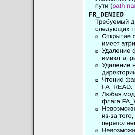
пути (
path n
FR_DENIED
Требуемый до
следующих п
Открытие 
имеет атри
Удаление 
имеют атри
Удаление 
директории
Чтение фай
FA_READ.
Любая мод
флага FA_
Невозможн
из-за того
переполне
Невозможно