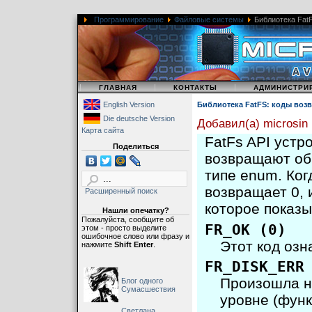
Программирование
Файловые системы
Библиотека FatF
|
|
|
ГЛАВНАЯ
КОНТАКТЫ
АДМИНИСТРИ
English Version
Библиотека FatFS: коды воз
Die deutsche Version
Добавил(а) microsin
Карта сайта
FatFs API устр
Поделиться
возвращают об
типе enum. Ко
возвращает 0, 
Расширенный поиск
которое показ
Нашли опечатку?
Пожалуйста, сообщите об
FR_OK (0)
этом - просто выделите
ошибочное слово или фразу и
Этот код оз
нажмите
Shift Enter
.
FR_DISK_ERR
Произошла н
Блог одного
Сумасшествия
уровне (функ
Светлана,