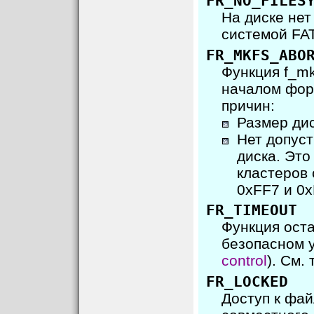
FR_NO_FILES
На диске нет
системой FAT
FR_MKFS_ABO
Функция f_mk
началом фор
причин:
Размер ди
Нет допуст
диска. Это
кластеров 
0xFF7 и 0x
FR_TIMEOUT
Функция оста
безопасном у
control
). См.
FR_LOCKED
Доступ к фа