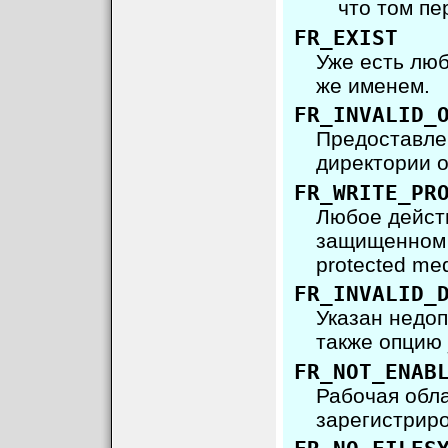
что том п
FR_EXIST
Уже есть люб
же именем.
FR_INVALID_
Предоставле
директории 
FR_WRITE_PR
Любое дейст
защищенном о
protected med
FR_INVALID_
Указан недоп
также опци
FR_NOT_ENAB
Рабочая обла
зарегистрир