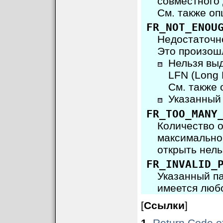
совместного 
См. также о
FR_NOT_ENOU
Недостаточн
Это произош
Нельзя вы
LFN (Long 
См. также
Указанный
FR_TOO_MANY
Количество 
максимально
открыть нел
FR_INVALID_
Указанный п
имеется люб
[
Ссылки
]
1
.
Return Code of