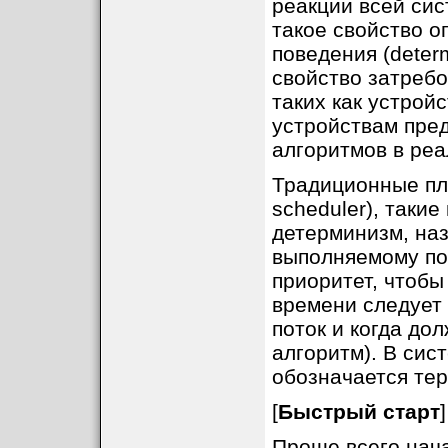
реакции всей сис
такое свойство 
поведения (determ
свойство затребо
таких как устройс
устройствам пре
алгоритмов в ре
Традиционные пла
scheduler), таки
детерминизм, на
выполняемому пот
приоритет, чтобы
времени следует 
поток и когда до
алгоритм). В си
обозначается тер
[
Быстрый старт
]
Проще всего нача