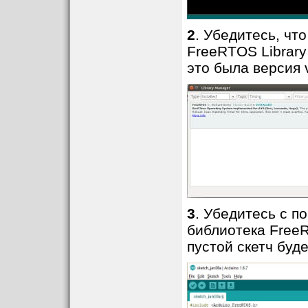
2
. Убедитесь, чт
FreeRTOS Library
это была версия v
3
. Убедитесь с по
библиотека Free
В этом примере 
пустой скетч буд
Arduino IDE при
один многозадач
задачи FreeRTO