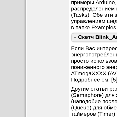
примеры Arduino, 
for
 (;;)

   {

распределением 
// Чтение входа
(Tasks). Обе эти
int
 sensorValue
// Вывод на печ
управлением шед
      Serial.println(s
// Задержка в 1
в папке Examples
      vTaskDelay(
1
);

   }

Скетч Blink_A
Если Вас интере
энергопотреблени
просто использо
пониженного эне
ATmegaXXXX (AVR
Подробнее см. [5]
Другие статьи р
(Semaphore) для 
(наподобие после
(Queue) для обме
таймеров (Timer)