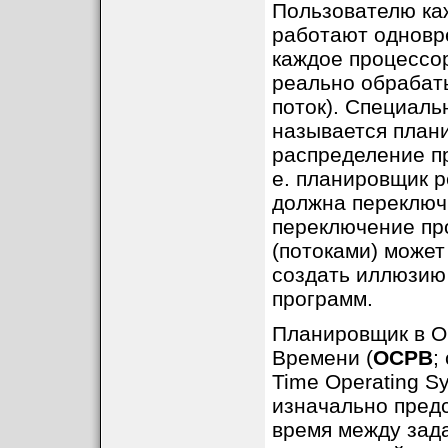
Пользователю ка
работают одновре
каждое процессо
реально обрабаты
поток). Специаль
называется плани
распределение п
е. планировщик р
должна переключ
переключение пр
(потоками) может
создать иллюзию
программ.
Планировщик в О
Времени (
ОСРВ
;
Time Operating S
изначально пред
время между зад