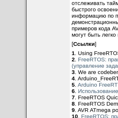
отслеживать тайм
быстрого освоен
информацию по п
демонстрационные
примеров кода AV
могут быть легко
[
Ссылки
]
1
. Using FreeRTOS 
2
.
FreeRTOS: пра
(управление зад
3
. We are codeben
4
. Arduino_FreeR
5
.
Arduino FreeRT
6
.
Использование
7
. FreeRTOS Quick 
8
. FreeRTOS Demo 
9
. AVR ATmega por
10
.
FreeRTOS: пр