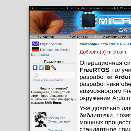
Программирование
AVR
Многозадачность FreeRTOS на п
|
|
|
ГЛАВНАЯ
КОНТАКТЫ
АДМИНИСТРИР
English Version
Многозадачность FreeRTOS на 
Die deutsche Version
Добавил(а) microsin
Карта сайта
Операционная си
Поделиться
FreeRTOS
получи
разработки
Ardui
Расширенный поиск
разработчики об
Нашли опечатку?
возможностям Fr
Пожалуйста, сообщите об
этом - просто выделите
окружении Arduin
ошибочное слово или фразу и
нажмите
Shift Enter
.
Уже довольно дав
библиотеки, поз
Блог одного
мощных процесс
Сумасшествия
стандартное при
Светлана,