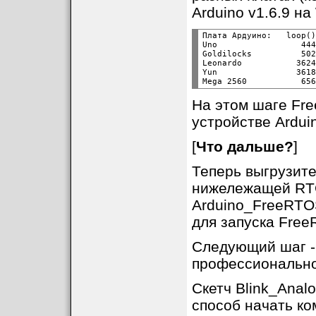
void
loop
()

Arduino v1.6.9 на
{

// Эта функция пус
// в запущенных за
Плата Ардуино:   loop()
// TaskBlink и Tas
Uno                 444
}

Goldilocks          502
Leonardo           3624
/*-------------------
Yun                3618
/*-------------------
/*-------------------
На этом шаге Fr
void
TaskBlink
(
void
*
{

устройстве Ardui
  (
void
) pvParameters;
// Инициализация ц
[
Что дальше?
]
   pinMode(
13
, OUTPUT)
Теперь выгрузите 
for
 (;;) 
// A Task
   {

нижележащей RTO
      digitalWrite(
13
      vTaskDelay( 
100
Arduino_FreeRTOS
      digitalWrite(
13
      vTaskDelay( 
100
для запуска Free
   }

}

Следующий шаг -
void
TaskAnalogRead
(
v
профессионально
{

  (
void
) pvParameters;
Скетч Blink_Anal
// Инициализация п
// 9600 бит в секу
способ начать ко
   Serial.begin(
9600
);