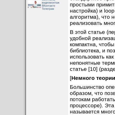
видеомонтаж
простыми примит
ВКонтакте
Телеграм
настройка) и loo
алгоритма), что 
реализовать мно
В этой статье (пе
удобной реализа
компактна, чтобы
библиотека, и по
использовать как
непонятные терм
статье [10] (разд
[
Немного теори
Большинство опе
образом, что поз
потокам работат
процессоре). Эт
называется много