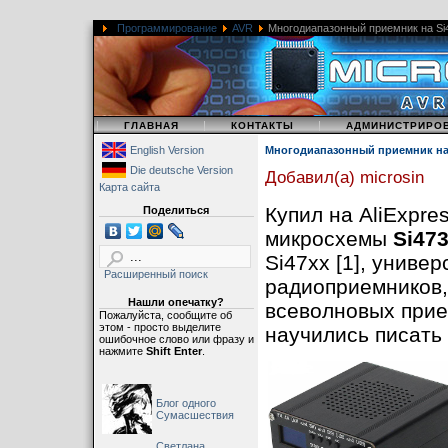
Программирование
AVR
Многодиапазонный приемник на Si
|
|
|
ГЛАВНАЯ
КОНТАКТЫ
АДМИНИСТРИРО
English Version
Многодиапазонный приемник на 
Die deutsche Version
Добавил(а) microsin
Карта сайта
Купил на AliExpr
Поделиться
микросхемы
Si47
Si47xx [1], униве
Расширенный поиск
радиоприемников,
Нашли опечатку?
всеволновых прие
Пожалуйста, сообщите об
этом - просто выделите
научились писать 
ошибочное слово или фразу и
нажмите
Shift Enter
.
Блог одного
Сумасшествия
Светлана,