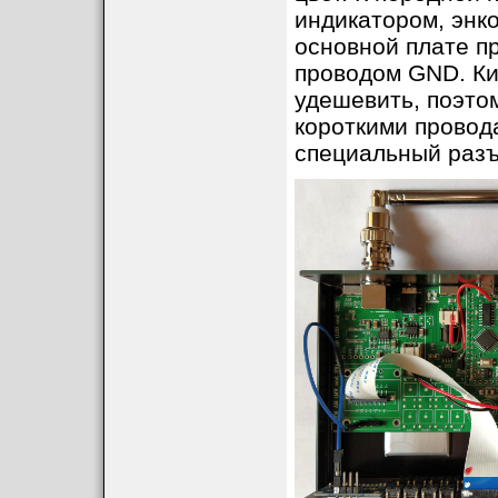
индикатором, энк
основной плате п
проводом GND. Ки
удешевить, поэтом
короткими провод
специальный разъ