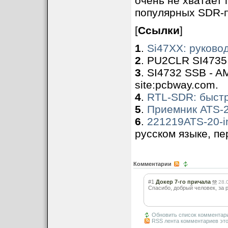
очень не хватает 
популярных SDR-п
[
Ссылки
]
1
.
Si47XX: руково
2
. PU2CLR SI4735 L
3
. SI4732 SSB - 
site:pcbway.com.
4
.
RTL-SDR: быстр
5
.
Приемник ATS-2
6
.
221219ATS-20-in
русском языке, пе
Комментарии
#1
Докер 7-го причала
28.
Спасибо, добрый человек, за 
Обновить список комментар
RSS лента комментариев это