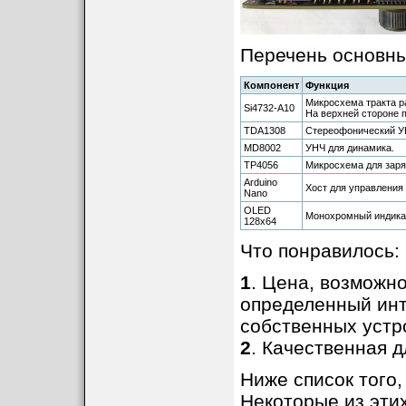
Перечень основны
Компонент
Функция
Микросхема тракта ра
Si4732-A10
На верхней стороне п
TDA1308
Стереофонический У
MD8002
УНЧ для динамика.
TP4056
Микросхема для заря
Arduino
Хост для управления
Nano
OLED
Монохромный индикат
128x64
Что понравилось:
1
. Цена, возможно
определенный инт
собственных устр
2
. Качественная 
Ниже список того,
Некоторые из эти