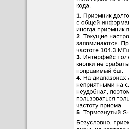
кода.
1
. Приемник долг
с общей информац
иногда приемник п
2
. Текущие настр
запоминаются. Пр
частоте 104.3 МГц
3
. Интерфейс пол
кнопки не срабаты
поправимый баг.
4
. На диапазонах
неприятными на с
неудобная, поэто
пользоваться толь
частоту приема.
5
. Тормознутый S
Безусловно, прие