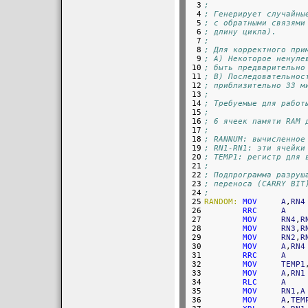
 3

;
 4

; Генерирует случайны
 5

; с обратными связями
 6

; длину цикла).
 7

;
 8

; Для корректного при
 9

; A) Некоторое ненуле
10

; быть предварительно
11

; B) Последовательнос
12

; приблизительно 33 м
13

;
14

; Требуемые для работ
15

;
16

; 6 ячеек памяти RAM 
17

;
18

; RANNUM: вычисленное
19

; RN1-RN1: эти ячейки
20

; TEMP1: регистр для 
21

;
22

; Подпрограмма разруш
23

; переноса (CARRY BIT
24

;
25

RANDOM:
MOV
A
,
RN4
26

RRC
A
27

MOV
RN4
,
R
28

MOV
RN3
,
R
29

MOV
RN2
,
R
30

MOV
A
,
RN4
31

RRC
A
32

MOV
TEMP1
33

MOV
A
,
RN1
34

RLC
A
35

MOV
RN1
,
A
36

MOV
A
,
TEM