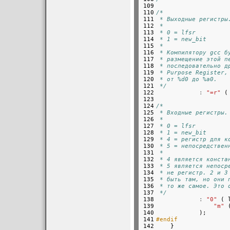
109

110

/*
111

 * Выходные регистры
112

 *
113

 * 0 = lfsr
114

 * 1 = new_bit
115

 *
116

 * Компилятору gcc б
117

 * размещение этой п
118

 * последовательно д
119

 * Purpose Register,
120

 * от %d0 до %a0.
121

 */
122

:
"=r"
 (
123

124

/*
125

 * Входные регистры.
126

 *
127

 * 0 = lfsr
128

 * 1 = new_bit
129

 * 4 = регистр для к
130

 * 5 = непосредствен
131

 *
132

 * 4 является конста
133

 * 5 является непоср
134

 * не регистр. 2 и 3
135

 * быть там, но они 
136

 * то же самое. Это 
137

 */
138

:
"0"
 ( 
139

"m"
 
140

141

#endif
142


    }
