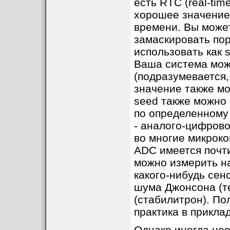
есть RTC (real-tim
хорошее значение
времени. Вы может
замаскировать пор
использовать как 
Ваша система мож
(подразумевается,
значение также мо
seed также можно 
по определенному 
- аналого-цифрово
во многие микроко
ADC имеется почт
можно измерить н
какого-нибудь сен
шума Джонсона (т
(стабилитрон). По
практика в прикла
Однако иногда нео