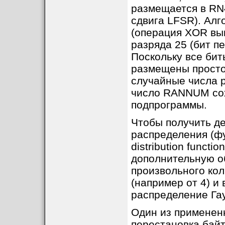
размещается в RN4
сдвига LFSR). Алг
(операция XOR вы
разряда 25 (бит п
Поскольку все бит
размещены просто
случайные числа р
число RANNUM сох
подпрограммы.
Чтобы получить д
распределения (фу
distribution funct
дополнительную о
произвольного ко
(например от 4) и
распределение Га
Один из применен
перестановка байт