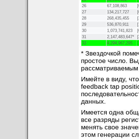
26
67,108,863
[
27
134,217,727
[
28
268,435,455
[
29
536,870,911
[
30
1,073,741,823
[
31
2,147,483,647*
[
32
4,294,967,295
[
* Звездочкой поме
простое число. Вы
рассматриваемым 
Имейте в виду, чт
feedback tap posi
последовательнос
данных.
Имеется одна общ
все разряды регис
менять свое значе
этом генерации сл