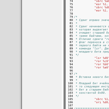
 74

"sbrc %a
 75

"eor %1,
 76

"sbrc %d
 77

"eor %1,
 78

 79

/*
 80

 * Сдвиг вправо знач
 81

 *
 82

 * Сдвиг начинается 
 83

 * которая выдвигает
 84

 * очищает старший б
 85

 * тремя байтами, ко
 86

 * Отличие сдвига "r
 87

 * флаг переноса в с
 88

 * первого байта не 
 89

 * команда "lsr". Да
 90

 * младшего бита пре
 91

 */
 92

"lsr %d0
 93

"ror %c0
 94

"ror %b0
 95

"ror %a0
 96

 97

/*
 98

 * Вставка нового би
 99

 *
100

 * Младший бит ячейк
101

 * то следующая инст
102

 * бит в старшем бай
103

 * константой 0x80.
104

 */
105

"sbrc %1
106

"ori %d0
107

108

/*******************