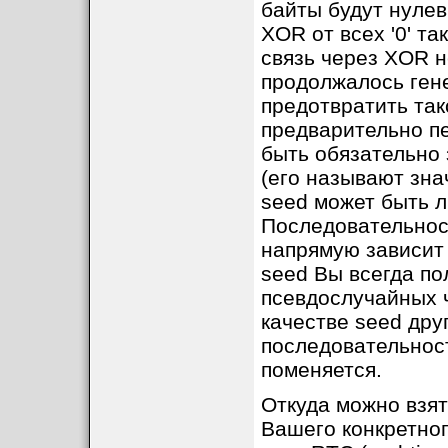
байты будут нулев
XOR от всех '0' та
связь через XOR н
продолжалось ген
предотвратить так
предварительно п
быть обязательно
(его называют зна
seed может быть л
Последовательност
напрямую зависит 
seed Вы всегда по
псевдослучайных ч
качестве seed дру
последовательнос
поменяется.
Откуда можно взят
Вашего конкретног