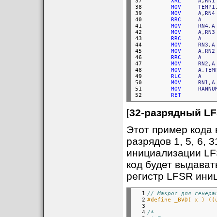
37

XRL
A
,
RN1
38

MOV
TEMP1
39

MOV
A
,
RN4
40

RRC
A
41

MOV
RN4
,
A
42

MOV
A
,
RN3
43

RRC
A
44

MOV
RN3
,
A
45

MOV
A
,
RN2
46

RRC
A
47

MOV
RN2
,
A
48

MOV
A
,
TEM
49

RLC
A
50

MOV
RN1
,
A
51

MOV
RANNU
52
RET
[
32-разрядный LF
Этот пример кода в
разрядов 1, 5, 6, 
инициализации LFS
код будет выдават
регистр LFSR ини
  1

// Макрос для генера
  2

#define _BVD( x ) ((
  3

  4

/*