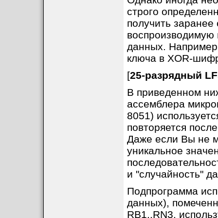
строго определенн
получить заранее
воспроизводимую 
данных. Например,
ключа в XOR-шифр
[
25-разрядный L
В приведенном ни
ассемблера микро
8051) используетс
повторяется после
Даже если Вы не 
уникальное значен
последовательнос
и "случайность" д
Подпрограмма испо
данных), помеченн
RB1..RN3, использ