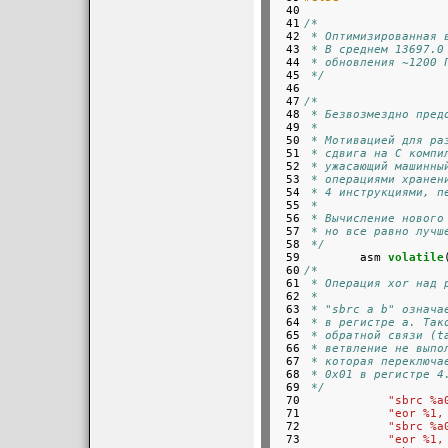
 40

 41

/*
 42

 * Оптимизированная 
 43

 * В среднем 13697.0
 44

 * обновления ~1200 
 45

 */
 46

 47

/*
 48

 * Безвозмездно пред
 49

 *
 50

 * Мотивацией для ра
 51

 * сдвига на C компи
 52

 * ужасающий машинны
 53

 * операциями хранен
 54

 * 4 инструкциями, п
 55

 *
 56

 * Вычисление нового
 57

 * но все равно лучш
 58

 */
 59


        asm 
volatile
 60

/*
 61

 * Операция xor над 
 62

 *
 63

 * "sbrc a b" означа
 64

 * в регистре a. Так
 65

 * обратной связи (t
 66

 * ветвление не выпо
 67

 * которая переключа
 68

 * 0x01 в регистре 4
 69

 */
 70

"sbrc %a
 71

"eor %1,
 72

"sbrc %a
 73

"eor %1,