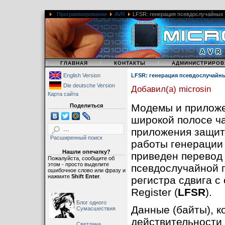
Программирование
AVR
LFSR: генерация псевдослучайных ч
|
|
|
ГЛАВНАЯ
КОНТАКТЫ
АДМИНИСТРИРОВ
English Version
LFSR: генерация псевдослучайны
Die deutsche Version
Добавил(а) microsin
Карта сайта
Модемы и приложе
Поделиться
широкой полосе ча
приложения защит
Расширенный поиск
работы генерации 
Нашли опечатку?
приведен перевод 
Пожалуйста, сообщите об
этом - просто выделите
псевдослучайной 
ошибочное слово или фразу и
нажмите
Shift Enter
.
регистра сдвига с 
Register (
LFSR
).
Блог одного
Данные (байты), к
Сумасшествия
действительности 
Светлана,