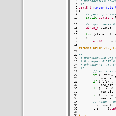
  5

 * Подпрограмма гене
  6

 */
  7

uint8_t
random_byte_
  8

{

  9

// регистр сдвиг
 10

static
uint32_t
 
 11

 12

// сдвиг через 8
 13

uint8_t
 state;
 14

 15

for
 (state 
=
0
; 
 16

    {

 17

uint8_t
 new_
 18

 19

#ifndef OPTIMIZED_LF
 20

 21

/*
 22

 * Оригинальный код 
 23

 * В среднем 61175.8
 24

 * обновления ~250 Г
 25

 */
 26

// xor всех 
 27

if
 ( lfsr 
&
 
 28

            new_bit 
 29

if
 ( lfsr 
&
 
 30

            new_bit 
 31

if
 ( lfsr 
&
 
 32

            new_bit 
 33

if
 ( lfsr 
&
 
 34

            new_bit 
 35

// сдвиг в н
 36

        lfsr 
>>=
1
 ;

 37

        lfsr 
|=
 (
uin
 38

 39

#else