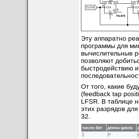
Эту аппаратно реа
программы для ми
вычислительные р
позволяют добить
быстродействию и
последовательнос
От того, какие бу
(feedback tap posi
LFSR. В таблице 
этих разрядов для
32.
число бит
длина цикла
2
3*
[