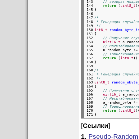
143

// возврат младш
144

return
 (
uint8_t
)
145

146

147

/*
148

 * Генерация случайн
149

 */
150

int8_t
random_byte_i
151

{

152

// Получение слу
153

uint16_t
 a_rando
154

// Масштабирован
155

    a_random_byte 
*=
156

// Транслировани
157

return
 (
int8_t
)(
158

159

160

/*
161

 * Генерация случайн
162

 */
163

uint8_t
random_ubyte
164

{

165

// Получение слу
166

uint16_t
 a_rando
167

// Масштабирован
168

    a_random_byte 
*=
169

// Транслировани
170

return
 (
uint8_t
)
171
[
Ссылки
]
1
.
Pseudo-Random N