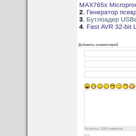
MAX765x Microproc
2
.
Генератор псевд
3
.
Бутлоадер USB
4
.
Fast AVR 32-bit 
Добавить комментарий
Осталось:
1000
символов