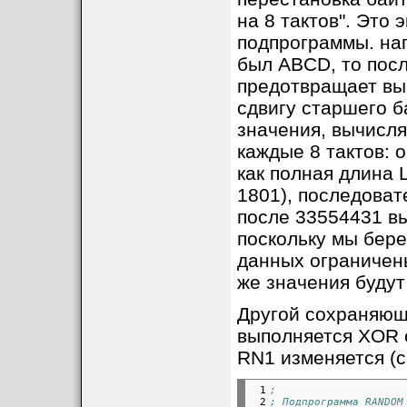
на 8 тактов". Это 
подпрограммы. на
был ABCD, то посл
предотвращает вы
сдвигу старшего 
значения, вычисля
каждые 8 тактов: 
как полная длина L
1801), последоват
после 33554431 в
поскольку мы бере
данных ограничены
же значения буду
Другой сохраняющи
выполняется XOR 
RN1 изменяется (с
 1

;
 2

; Подпрограмма RANDOM