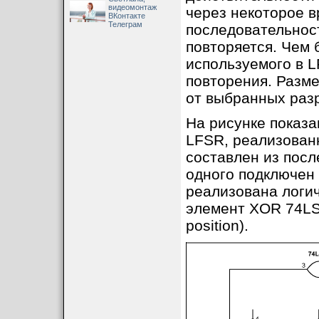
видеомонтаж
через некоторое в
ВКонтакте
Телеграм
последовательност
повторяется. Чем 
используемого в L
повторения. Разме
от выбранных разр
На рисунке показа
LFSR, реализованн
составлен из посл
одного подключен 
реализована логи
элемент XOR 74LS8
position).