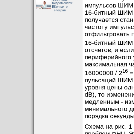
видеомонтаж
импульсов ШИМ 
ВКонтакте
Телеграм
16-битный ШИМ 
получается ста
частоту импуль
отфильтровать 
16-битный ШИМ 
отсчетов, и есл
периферийного 
максимальная ч
16
16000000 / 2
= 
пульсаций ШИМ,
уровня цены одн
dB), то изменен
медленным - изм
минимального д
порядка секунды
Схема на рис. 1
проблем ФНЧ. Э