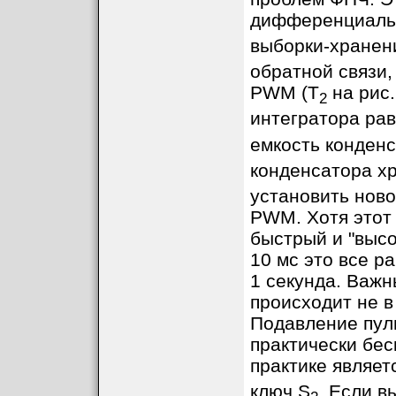
дифференциальн
выборки-хранен
обратной связи
PWM (T
на рис.
2
интегратора ра
емкость конден
конденсатора х
установить ново
PWM. Хотя этот 
быстрый и "высо
10 мс это все р
1 секунда. Важ
происходит не 
Подавление пул
практически бе
практике являет
ключ S
. Если в