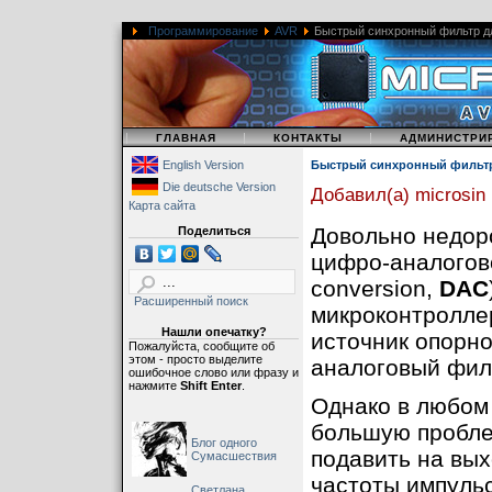
Программирование
AVR
Быстрый синхронный фильтр д
|
|
|
ГЛАВНАЯ
КОНТАКТЫ
АДМИНИСТРИ
English Version
Быстрый синхронный фильтр
Die deutsche Version
Добавил(а) microsin
Карта сайта
Довольно недор
Поделиться
цифро-аналогово
conversion,
DAC
Расширенный поиск
микроконтроллер
Нашли опечатку?
источник опорн
Пожалуйста, сообщите об
этом - просто выделите
аналоговый филь
ошибочное слово или фразу и
нажмите
Shift Enter
.
Однако в любом
большую проблем
Блог одного
подавить на вы
Сумасшествия
частоты импуль
Светлана,