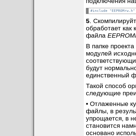
подключения наш
#include "EEPROMrw.h"
5
. Скомпилируйт
обработает как 
файла
EEPROMr
В папке проекта
модулей исходн
соответствующи
будут нормально
единственный 
Такой способ ор
следующие пре
• Отлаженные ку
файлы, в резуль
упрощается, в н
становится намн
основано исполь