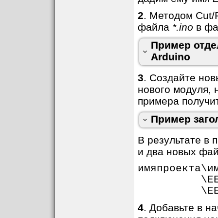
Обратите внима
строчка с опер
2
. Методом Cut
заголовочный
файла
*.ino
в ф
заголовочном 
Пример отде
функций моду
Arduino
3
. Создайте нов
В файле EEPRO
нового модуля,
#include < Wire.h> 
примера получи
unsigned
char
ReadF
void
WriteTo24C04
(
u
Пример заго
В результате в 
и два новых фа
имяпроекта\и
\EEPROM
\EEPRO
4
. Добавьте в н