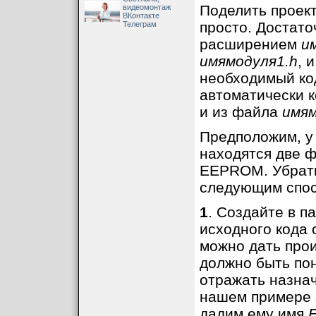
Поделить проект
видеомонтаж
ВКонтакте
просто. Достато
Телеграм
В нашем прим
расширением
и
содержать сле
имямодуля1.h
, 
необходимый код
#include "EEPROMrw.
автоматически 
unsigned
char
ReadF
{

и из файла
имям
int
 data;

  Wire.beginTransmi
  Wire.write(addr);

Предположим, у
  Wire.endTransmissi
находятся две ф
  delay(
5
);

  Wire.requestFrom(
EEPROM. Убрать
  delay(
10
);

if
(Wire.available(
следующим спос
  {

    data 
=
 Wire.read
  }

1
. Создайте в п
return
 data;

}
исходного кода
можно дать прои
void
WriteTo24C04
(
u
{

должно быть по
  Wire.beginTransmi
  Wire.write(addr);

отражать назнач
  Wire.write(data);

  Wire.endTransmissi
нашем примере 
дадим ему имя