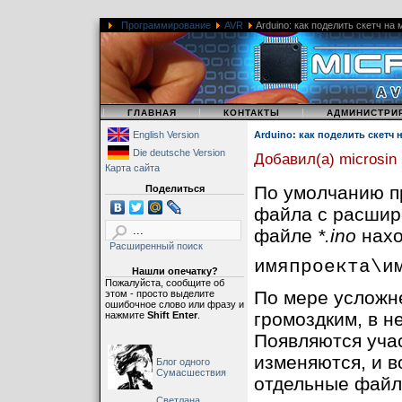
Программирование
AVR
Arduino: как поделить скетч на
|
|
|
ГЛАВНАЯ
КОНТАКТЫ
АДМИНИСТРИ
English Version
Arduino: как поделить скетч 
Die deutsche Version
Добавил(а) microsin
Карта сайта
По умолчанию пр
Поделиться
файла с расши
файле
*.ino
нахо
Расширенный поиск
имяпроекта\и
Нашли опечатку?
Пожалуйста, сообщите об
По мере усложне
этом - просто выделите
ошибочное слово или фразу и
громоздким, в н
нажмите
Shift Enter
.
Появляются учас
изменяются, и в
Блог одного
Сумасшествия
отдельные файлы
Светлана,