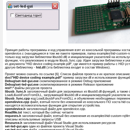
Принцип работы программы и код управления взят из консольной программы хоста,
opendevice.c (находящиеся в том же пакете примеров, папка examples\hid-custom-r
только код загрузки библиотеки libusb0.dll) и инициализация указателей на исполь
функции, что реализовано в модуле libusb_func.cpp. Идея загрузки библиотеки и ук
из документа "HID device coding example.pdf", где имеется пример работы с HID-у
другую библиотеку -
hid.dll
(эта библиотека входит в состав Windows).
Проект можно скачать по ссылке [6]. Список файлов проекта и их краткое описание
doc\"HID device coding example.pdf"
пример загрузки dll и использование функций
Debug\set-led-gui.exe
скомпилированное в режиме Debug приложение
Debug\set-led-gui.exe
скомпилированное в режиме Release приложение
res\*.*
файлы ресурсов проекта
libusb_func.h
заголовочный файл для загружаемых из libusb0.dll функций, а также
LoadLibusbFuncFromDLL, загружающей libusb0.dll и инициализирующей указатели н
libusb_func.cpp
код LoadLibusbFuncFromDLL и объявление необходимых перемен
opendevice.cpp
файл, взятый почти без изменений из консольного ПО хоста hid-cu
находятся вспомогательные функции для открытия устройства.
opendevice.h
заголовочный файл для opendevice.cpp.
ReadMe.txt
текст, который Вы сейчас читаете
requests.h
заголовочный файл, взятый без изменения из examples\hid-custom-rq\fi
описаны используемые запросы USB
Resource.h
заголовочный файл Visual Studio для использования ресурсов
set-led-gui.aps
один из файлов проекта Visual Studio
set-led-gui.cpp
файл, сгенерированный Visual Studio