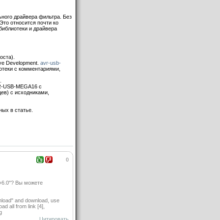
льного драйвера фильтра. Без
Это относится почти ко
библиотеки и драйвера
оста).
ive Development.
avr-usb-
отеки с комментариями,
.
VR-USB-MEGA16 с
ев) с исходниками,
ных в статье.
0
+6.0"? Вы можете
wnload" and download, use
 all from link [4],
g
Цитировать