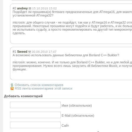
#2
andrey
15.10.2010 15:02
Подойдет ли прошивка(и) firmware предназначенные для ATmega16, для макет
установленной ATmega32?
microsin: для общего случая - не подойдут, так как у ATmega16 и ATmega32 о
прерываний. Некоторые прошивки могут подойти и будут работать, и их боль
не испытывать судьбу, а просто перекомпилирова
ть на другой тип микроконт
сделать.
#1
Sweed
30.08.2010 17:47
А возможно использовать данные библиотеки для Borland C++ Builder?
microsin: можно, конечно. И не только для Borland C++ Builder, но и для любой
программировани
я. Нужно всего лишь загрузить dll библиотеки libusb, и получ
функции.
Обновить список комментариев
RSS лента комментариев этой записи
Добавить комментарий
Имя (обязательное)
E-Mail (обязательное)
Сайт