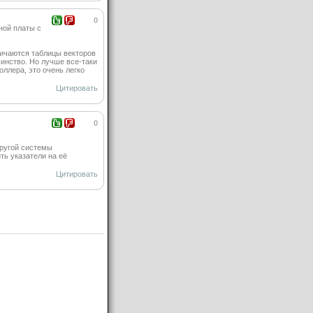
0
ной платы с
тличаются таблицы векторов
шинство. Но лучше все-таки
роллер
а, это очень легко
Цитировать
0
 другой системы
ить указатели на её
Цитировать