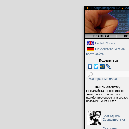
Программирование
AV
|
|
ГЛАВНАЯ
КО
English Version
Die deutsche Version
Карта сайта
Поделиться
Расширенный поиск
Нашли опечатку?
Пожалуйста, сообщите об
этом - просто выделите
ошибочное слово или фразу
нажмите
Shift Enter
.
Блог одного
Сумасшествия
Светлана,