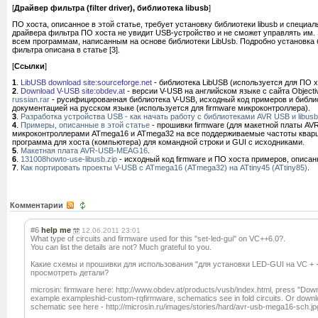
[
Драйвер фильтра (filter driver), библиотека libusb
]
ПО хоста, описанное в этой статье, требует установку библиотеки libusb и специа
драйвера фильтра ПО хоста не увидит USB-устройство и не сможет управлять им. 
всем программам, написанным на основе библиотеки LibUsb. Подробно установка 
фильтра описана в статье [3].
[
Ссылки
]
1
.
LibUSB download site:sourceforge.net
- библиотека LibUSB (используется для ПО х
2
.
Download V-USB site:obdev.at
- версии V-USB на английском языке с сайта Object
russian.rar
- русифицированная библиотека V-USB, исходный код примеров и библи
документацией на русском языке (используется для firmware микроконтроллера).
3
.
Разработка устройства USB - как начать работу с библиотеками AVR USB и libusb
4
.
Примеры, описанные в этой статье
- прошивки firmware (для макетной платы A
микроконтроллерами ATmega16 и ATmega32 на все поддерживаемые частоты кварц
программа для хоста (компьютера) для командной строки и GUI с исходниками.
5
.
Макетная плата AVR-USB-MEAG16
.
6
.
131008howto-use-libusb.zip
- исходный код firmware и ПО хоста примеров, описан
7
.
Как портировать проекты V-USB с ATmega16 (ATmega32) на ATtiny45 (ATtiny85)
.
Комментарии
#6
help me
12.06.2011 23:01
What type of circuits and firmware used for this "set-led-gui" on VC++6.0?.
You can list the details are not? Much grateful to you.
Какие схемы и прошивки для использования "для установки LED-GUI на VC + 
просмотреть детали?
microsin: firmware here: http://www.obdev.at/products/vusb/index.html, press "Do
example exampleshid-custom-rqfirmware, schematics see in fold circuits. Or download
schematic see here - http://microsin.ru/images/stories/hard/avr-usb-mega16-sch.jp