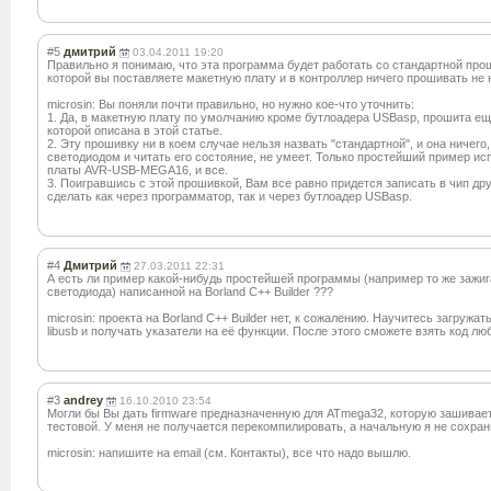
#5
дмитрий
03.04.2011 19:20
Правильно я понимаю, что эта программа будет работать со стандартной про
которой вы поставляете макетную плату и в контроллер ничего прошивать не 
microsin: Вы поняли почти правильно, но нужно кое-что уточнить:
1. Да, в макетную плату по умолчанию кроме бутлоадера USBasp, прошита ещ
которой описана в этой статье.
2. Эту прошивку ни в коем случае нельзя назвать "стандартной", и она ничего
светодиодом и читать его состояние, не умеет. Только простейший пример и
платы AVR-USB-MEGA16, и все.
3. Поигравшись с этой прошивкой, Вам все равно придется записать в чип др
сделать как через программатор, так и через бутлоадер USBasp.
#4
Дмитрий
27.03.2011 22:31
А есть ли пример какой-нибудь простейшей программы (например то же зажи
светодиода) написанной на Borland C++ Builder ???
microsin: проекта на Borland C++ Builder нет, к сожалению. Научитесь загружа
libusb и получать указатели на её функции. После этого сможете взять код лю
#3
andrey
16.10.2010 23:54
Могли бы Вы дать firmware предназначенную для ATmega32, которую зашивает
тестовой. У меня не получается перекомпилирова
ть, а начальную я не сохран
microsin: напишите на email (см. Контакты), все что надо вышлю.