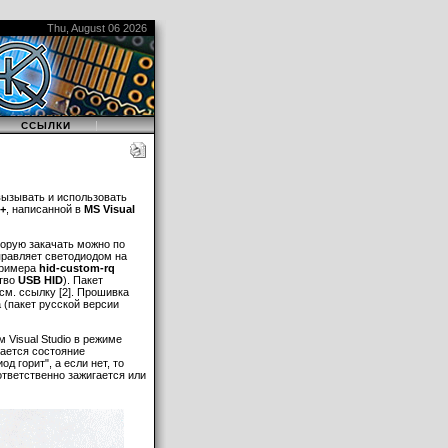
Thu, August 06 2026
|
|
ССЫЛКИ
вызывать и использовать
+
, написанной в
MS Visual
торую закачать можно по
правляет светодиодом на
примера
hid-custom-rq
ство
USB HID
). Пакет
см. ссылку [2]. Прошивка
а (пакет русской версии
 Visual Studio в режиме
тается состояние
д горит", а если нет, то
ответственно зажигается или