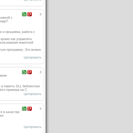
0
шивкой с
надо?
е и прошивка, работа с
, кроме как управлять
спользования макетной
угую программу. Это можно
Цитировать
0
гание
ть в память DLL библиотеки
бого примера на C.
Цитировать
0
е в качестве
ил.
Цитировать