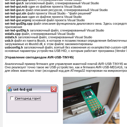
set-led-gui.h
заголовочный файл, сгенерированный Visual Studio
set-led-gui.ncb
один из файлов проекта Visual Studio
set-led-gui.rc
файл описания ресурсов, сгенерированный Visual Studio
set-led-gui.sln
файл проекта Visual Studio - "файл решений"
set-led-gui.suo
один из файлов проекта Visual Studio
set-led-gui.vcproj
основной файл проекта Visual Studio
set-led-guiDlg.cpp
файл описания функционала диалогового окна. Здесь сосредот
приложения
set-led-guiDlg.h
заголовочный файл, сгенерированный Visual Studio
stdafx.cpp
файл, сгенерированный Visual Studio
stdafx.h
заголовочный файл, сгенерированный Visual Studio
usb.h
файл из пакета libusb, в котором я позаимствовал определения библиотечны
загружаемые из libusb0.dll, в этом файле закомментированы
usbconfig.h
заголовочный файл, взятый без изменения из examples\hid-custom-rq\f
основные параметры устройства USB HID, с которым работает программа (Vendor ID,
[
Управление светодиодом AVR-USB-TINY45
]
Аналогичный пример firmware для управления макетной платой AVR-USB-TINY45 мож
Оно реализует точно такое же USB-устройство, как и firmware AVR-USB-MEGA16, т
для обеих макетных плат (исходный код для ATmega32 портирован на микроконтрол