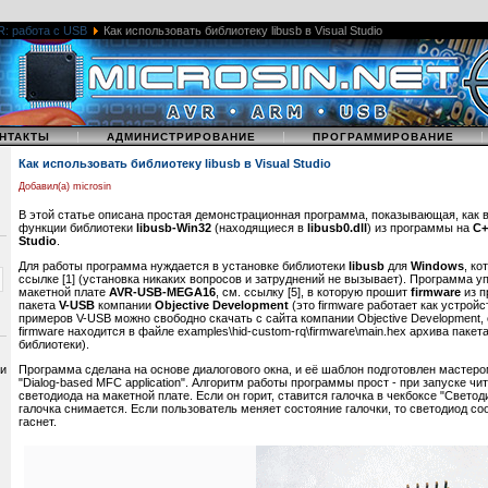
R: работа с USB
Как использовать библиотеку libusb в Visual Studio
|
|
НТАКТЫ
АДМИНИСТРИРОВАНИЕ
ПРОГРАММИРОВАНИЕ
Как использовать библиотеку libusb в Visual Studio
Добавил(а) microsin
В этой статье описана простая демонстрационная программа, показывающая, как 
функции библиотеки
libusb-Win32
(находящиеся в
libusb0.dll
) из программы на
C+
Studio
.
Для работы программа нуждается в установке библиотеки
libusb
для
Windows
, ко
ссылке [1] (установка никаких вопросов и затруднений не вызывает). Программа у
макетной плате
AVR-USB-MEGA16
, см. ссылку [5], в которую прошит
firmware
из 
пакета
V-USB
компании
Objective Development
(это firmware работает как устрой
примеров V-USB можно свободно скачать с сайта компании Objective Development, 
firmware находится в файле examples\hid-custom-rq\firmware\main.hex архива пакет
библиотеки).
 и
Программа сделана на основе диалогового окна, и её шаблон подготовлен мастером
"Dialog-based MFC application". Алгоритм работы программы прост - при запуске чи
светодиода на макетной плате. Если он горит, ставится галочка в чекбоксе "Светодио
галочка снимается. Если пользователь меняет состояние галочки, то светодиод со
гаснет.