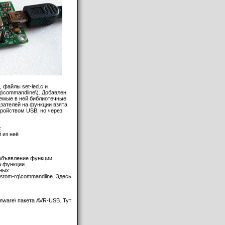
 файлы set-led.c и
q\commandline\). Добавлен
зуемые в ней библиотечные
азателей на функции взята
стройством USB, но через
:
 из неё
 объявление функции
а функции.
ных.
stom-rq\commandline. Здесь
rmware\ пакета AVR-USB. Тут