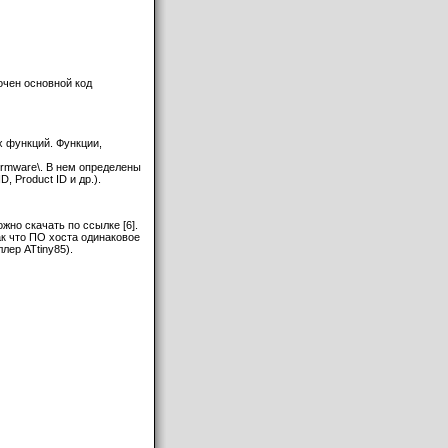
очен основной код
х функций. Функции,
irmware\. В нем определены
 Product ID и др.).
но скачать по ссылке [6].
ак что ПО хоста одинаковое
лер ATtiny85).