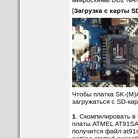
[
Загрузка с карты S
Чтобы платка SK-(M
загружаться с SD-ка
1
. Скомпилировать в
платы ATMEL AT91SAM
получится файл at91