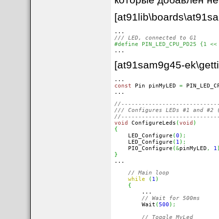
[at91lib\boards\at91s
/// LED, connected to G1 
#define PIN_LED_CPU_PD25 {1 <<

...
[at91sam9g45-ek\getti
const
 Pin pinMyLED 
=
 PIN_LED_C
...
//----------------------------
/// Configures LEDs #1 and #2 
//----------------------------
void
 ConfigureLeds
(
void
)
{

    LED_Configure
(
0
)
;
    LED_Configure
(
1
)
;
    PIO_Configure
(
&
pinMyLED
,
1
}

...
// Main loop
while
(
1
)
{
        ...

// Wait for 500ms
        Wait
(
500
)
;
// Toggle MyLed