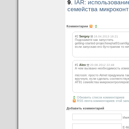
9
.
IAR: использование
семейства микрокон
Комментарии
#2
Sergey
16.04.2013 16:21
Подскажите как запустить
getting-started-project\ewp\at9
1sam9g
если запускаю его бутстрапом то н
#1
Alex
20.08.2012 22:48
А чем вызвано необходимость измен
microsin: просто Atmel придумала т
вручную, если сделать соответствую
AT91 семейства микроконтроллер
ов
Обновить список комментариев
RSS лента комментариев этой зап
Добавить комментарий
Имя
E-Ma