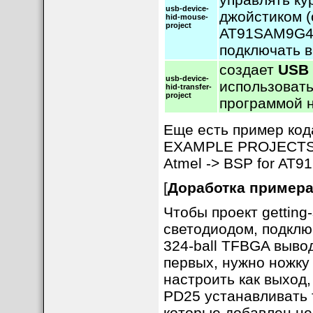
usb-device-
джойстиком (
hid-mouse-
project
AT91SAM9G45
подключать в
создает
USB 
usb-device-
использовать
hid-transfer-
project
программой 
Еще есть пример код
EXAMPLE PROJECTS ->
Atmel -> BSP for AT
[
Доработка примера g
Чтобы проект getting-
светодиодом, подкл
324-ball TFBGA вывод
первых, нужно ножк
настроить как выход,
PD25 устанавливать то
которые добавлен н