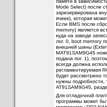
памяти в зависимост
Mode Select) после с
зарезервирована вну
ячеек), которая може
Если BMS после сброс
memory) является вс
куда на заводе запис
лог. 0, boot memory 
внешней шины (Extern
MAT91SAM9G45 ножка
подана лог. 1), поэт
всегда должна испол
регламентируемая RO
будет рассмотрено т
нужны подробности, 
AT91SAM9G45, раздел
Для отладочной пла
программы может быт
микросхемы DD2 NAN