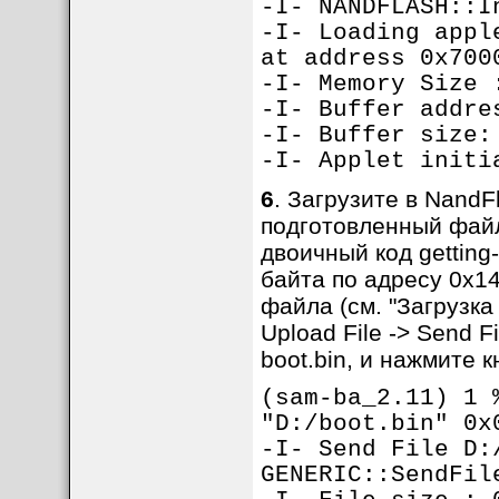
-I- NANDFLASH::I
-I- Loading appl
at address 0x700
-I- Memory Size 
-I- Buffer addre
-I- Buffer size:
-I- Applet initi
6
. Загрузите в NandF
подготовленный файл
двоичный код getting-
байта по адресу 0x1
файла (см. "Загрузка 
Upload File -> Send
boot.bin, и нажмите к
(sam-ba_2.11) 1 
"D:/boot.bin" 0x
-I- Send File D:
GENERIC::SendFil