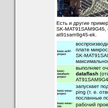
Есть и другие приме
SK-MAT91SAM9G45, 
at91sam9g45-ek.
воспроизводи
плате микро
basic-ac97-
project
SK-MAT91SAM
максимально
выполняет оч
basic-
dataflash
(от
dataflash-
project
AT91SAM9G4
запускает п
basic-emac-
ping (т. е. о
project
посланные по
basic-emac-
рабочий про
uip-