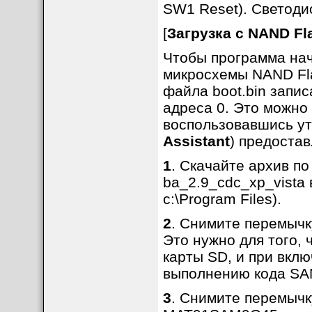
SW1 Reset). Светоди
[
Загрузка с NAND Fl
Чтобы программа нач
микросхемы NAND Fl
файла boot.bin запис
адреса 0. Это можно
воспользовавшись у
Assistant
) предоста
1
. Скачайте архив по
ba_2.9_cdc_xp_vista 
c:\Program Files).
2
. Снимите перемыч
Это нужно для того, 
карты SD, и при вкл
выполнению кода SAM
3
. Снимите перемыч