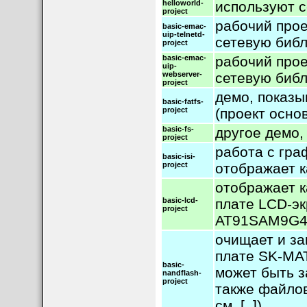
helloworld-
используют 
project
рабочий прое
basic-emac-
uip-telnetd-
сетевую библи
project
basic-emac-
рабочий про
uip-
webserver-
сетевую библи
project
демо, показ
basic-fatfs-
project
(проект осно
basic-fs-
другое демо,
project
работа с гра
basic-isi-
project
отображает 
отображает к
basic-lcd-
плате LCD-эк
project
AT91SAM9G4
очищает и з
плате SK-MA
basic-
может быть з
nandflash-
project
также файло
см. [, ]).