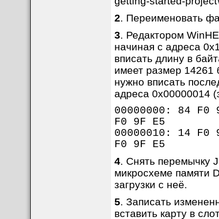
getting-started-proj
2
. Переименовать ф
3
. Редактором WinHEX
начиная с адреса 0x
вписать длину в байт
имеет размер 14261 
нужно вписать после
адреса 0x00000014 (
00000000: 84 F0 
F0 9F E5
00000010: 14 F0
F0 9F E5
4
. Снять перемычку 
микросхеме памяти D
загрузки с неё.
5
. Записать измененн
вставить карту в сло