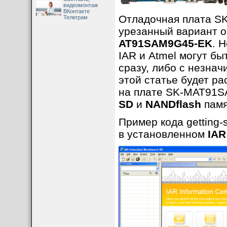
видеомонтаж
ВКонтакте
Отладочная плата S
Телеграм
урезанный вариант 
AT91SAM9G45-EK
. 
IAR и Atmel могут 
сразу, либо с незна
этой статье будет р
на плате SK-MAT91SA
SD
и
NANDflash
памя
Пример кода getting-
в установленном
IAR