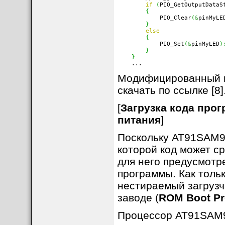
if
(
PIO_GetOutputDataS
{
            PIO_Clear
(
&
pinMyLE
}
else
{
            PIO_Set
(
&
pinMyLED
)
}
}
    ...
Модифицированный код
скачать по ссылке [8]
[
Загрузка кода пр
питания
]
Поскольку AT91SAM9G
которой код может ср
для него предусмотр
программы. Как толь
нестираемый загрузч
заводе (
ROM Boot P
Процессор AT91SAM9