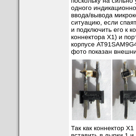
поскольку на сильно
одного индикационно
ввода/вывода микро
ситуацию, если спаят
и подключить его к 
коннектора X1) и по
корпусе AT91SAM9G45
фото показан внешни
Так как коннектор X1
вставить в дырки 1 и