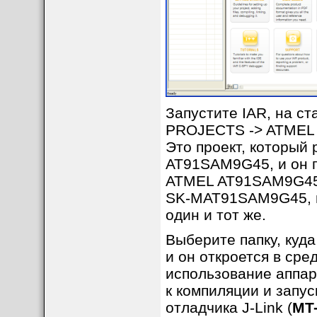
Запустите IAR, на с
PROJECTS -> ATMEL ->
Это проект, который
AT91SAM9G45, и он п
ATMEL AT91SAM9G45-E
SK-MAT91SAM9G45, п
один и тот же.
Выберите папку, куда
и он откроется в сре
использование аппар
к компиляции и запу
отладчика J-Link (
MT