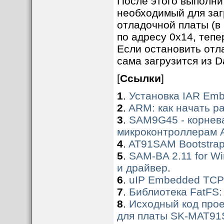
После этого выполнит
необходимый для загр
отладочной платы (в
по адресу 0x14, тепе
Если остановить отл
сама загрузится из D
[
Ссылки
]
1
.
Установка IAR Emb
2
.
ARM: как начать ра
3
.
SAM9G45 - корнев
микроконтроллерам 
4
.
AT91SAM Bootstrap
5
.
SAM-BA 2.11 for Wi
и драйвер
.
6
.
uIP Embedded TCP/
7
.
Библиотека FatFS:
8
.
Исходный код проек
для платы SK-MAT91