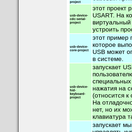
project
этот проект 
USART. На к
usb-device-
cdc-serial-
виртуальный
project
устроить пр
этот пример 
которое выпо
usb-device-
core-project
USB может о
в системе.
запускает US
пользователю
специальных 
usb-device-
нажатия на с
hid-
keyboard-
(относится 
project
На отладочн
нет, но их м
клавиатура т
запускает мы
управлять ку