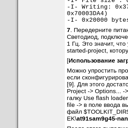
-I- File size : 
-I- Writing: 0x3
0x70003DA4)
-I- 0x20000 byte
7
. Передерните пита
Светодиод, подключе
1 Гц. Это значит, чт
started-project, кот
[
Использование загр
Можно упростить про
если сконфигурирова
[9]. Для этого доста
Project -> Options...
галку Use flash loader
file -> в поле ввода 
файл $TOOLKIT_DIR$\
EK\
at91sam9g45-nan