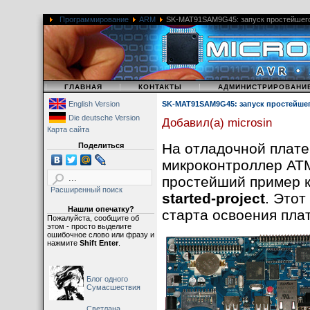
Программирование
ARM
SK-MAT91SAM9G45: запуск простейшего
|
|
|
ГЛАВНАЯ
КОНТАКТЫ
АДМИНИСТРИРОВАНИ
English Version
SK-MAT91SAM9G45: запуск простейше
Die deutsche Version
Добавил(а) microsin
Карта сайта
На отладочной плат
Поделиться
микроконтроллер A
простейший пример 
Расширенный поиск
started-project
. Это
Нашли опечатку?
старта освоения пл
Пожалуйста, сообщите об
этом - просто выделите
ошибочное слово или фразу и
нажмите
Shift Enter
.
Блог одного
Сумасшествия
Светлана,