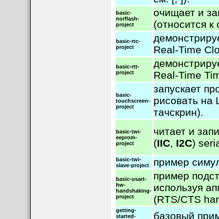
очищает и з
basic-
norflash-
(относится 
project
демонстриру
basic-rtc-
project
Real-Time Clo
демонстриру
basic-rtt-
project
Real-Time Tim
запускает пр
basic-
рисовать на 
touchscreen-
project
тачскрин).
читает и за
basic-twi-
eeprom-
(
IIC
,
I2C
) ser
project
basic-twi-
пример симу
slave-project
пример подс
basic-usart-
hw-
используя а
handshaking-
project
(RTS/CTS har
getting-
базовый при
started-