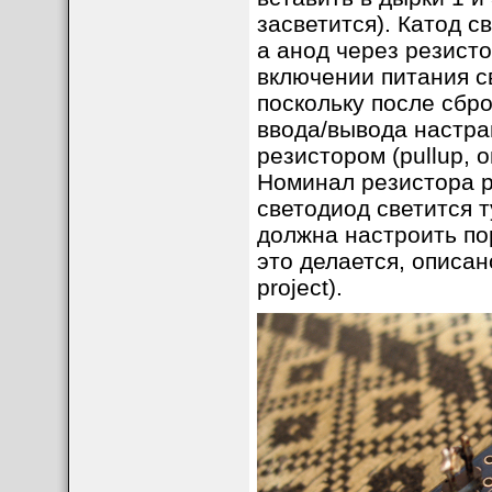
засветится). Катод 
а анод через резисто
включении питания св
поскольку после сбр
ввода/вывода настра
резистором (pullup, 
Номинал резистора p
светодиод светится т
должна настроить пор
это делается, описан
project).