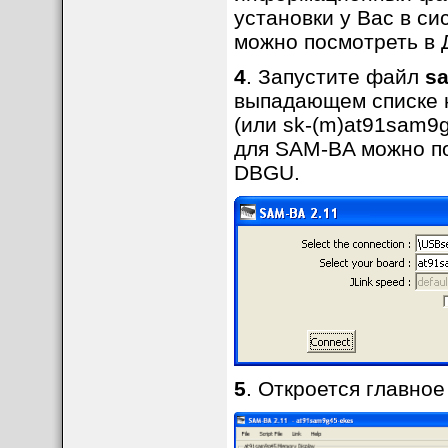
установки у Вас в с
можно посмотреть в 
4
. Запустите файл
sa
выпадающем списке 
(или sk-(m)at91sam9g
для SAM-BA можно по
DBGU.
5
. Откроется главно