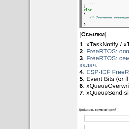
   ...

}
else

{

/* Значение оповеще
   ...

[
Ссылки
]
1
. xTaskNotify / x
2
.
FreeRTOS: оп
3
.
FreeRTOS: се
задач
.
4
.
ESP-IDF FreeR
5
. Event Bits (or 
6
. xQueueOverwrit
7
. xQueueSend sit
Добавить комментарий