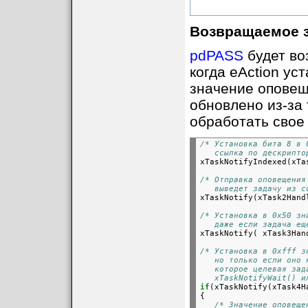
Возвращаемое з
pdPASS
будет во
когда eAction ус
значение оповещ
обновлено из-за 
обработать свое
/* Установка бита 8 в 
   ссылка по дескрипто

xTaskNotifyIndexed(xTa
/* Отправка оповещения
   выведет задачу из с

xTaskNotify(xTask2Hand
/* Установка в 0x50 зн
   даже если задача ещ

xTaskNotify( xTask3Han
/* Установка в 0xfff з
   но только если оно 
   которое целевая зад
   xTaskNotifyWait() и
if
(xTaskNotify(xTask4H
{

/* Значение оповеще