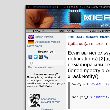
Программирование
ARM
FreeRTOS: xTaskNotify / xTaskNo
|
|
|
ГЛАВНАЯ
КОНТАКТЫ
АДМИНИСТРИР
English Version
FreeRTOS: xTaskNotify / xTaskN
Die deutsche Version
Добавил(а) microsin
Карта сайта
Если вы использ
Поделиться
notifications) [2
семафора или се
Расширенный поиск
более простую 
Нашли опечатку?
xTaskNotify().
Пожалуйста, сообщите об
этом - просто выделите
ошибочное слово или фразу и
BaseType_t 
xTaskNotify
нажмите
Shift Enter
.
BaseType_t 
xTaskNotify
Блог одного
                      
Сумасшествия
Светлана,