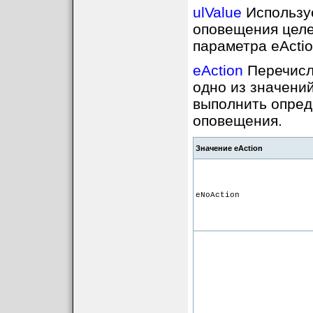
ulValue
Используе
оповещения целе
параметра eActio
eAction
Перечисл
одно из значени
выполнить опред
оповещения.
Значение eAction
eNoAction