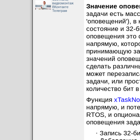
видеомонтаж
Значение опов
ВКонтакте
Телеграм
задачи есть масс
'оповещений'), 
состояние и 32-
оповещения это 
напрямую, котор
принимающую зад
значений оповещ
сделать различн
может перезапис
задачи, или про
количество бит 
Функция
xTaskNot
напрямую, и пот
RTOS, и опциона
оповещения зада
· Запись 32-б