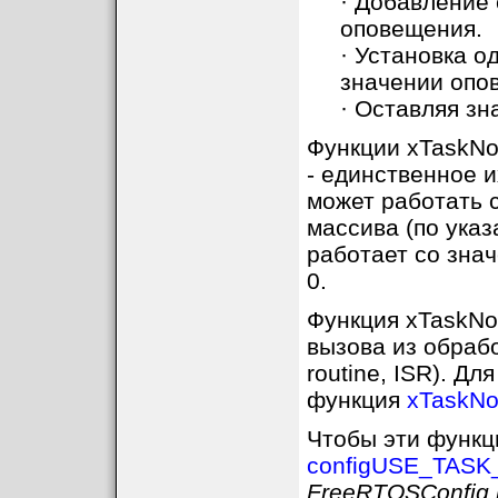
· Добавление
оповещения.
· Установка о
значении опо
· Оставляя з
Функции xTaskNot
- единственное и
может работать 
массива (по указ
работает со зна
0.
Функция xTaskNot
вызова из обрабо
routine, ISR). Д
функция
xTaskNo
Чтобы эти функц
configUSE_TASK
FreeRTOSConfig.