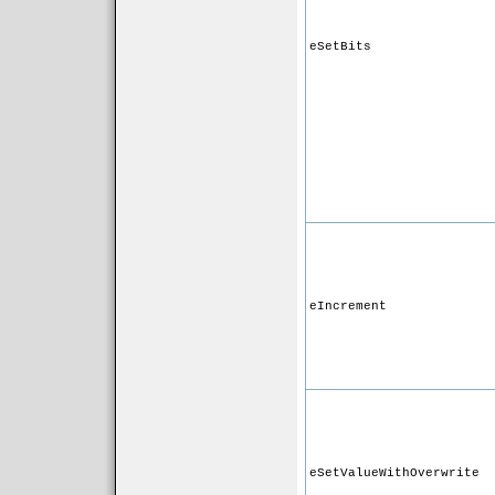
eSetBits
eIncrement
eSetValueWithOverwrite