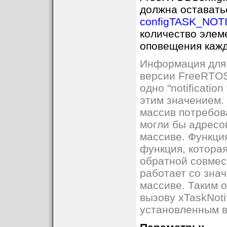
должна оставать
configTASK_NOT
количество элем
оповещения кажд
Информация для 
версии FreeRTOS
одно "notificatio
этим значением.
массив потребов
могли бы адресо
массиве. Функция
функция, котора
обратной совмес
работает со зна
массиве. Таким о
вызову xTaskNoti
установленным в