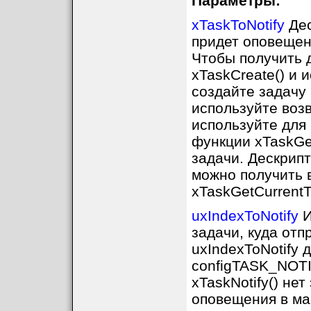
Параметры:
xTaskToNotify
Дес
придет оповещени
Чтобы получить 
xTaskCreate() и 
создайте задачу 
используйте воз
используйте для
функции xTaskGe
задачи. Дескрип
можно получить 
xTaskGetCurrentT
uxIndexToNotify
И
задачи, куда от
uxIndexToNotify
configTASK_NOT
xTaskNotify() не
оповещения в мас