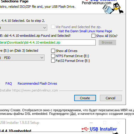
 кнопку Create. Отобразится окно с предупреждением, что будет перезаписана MBR на 
еписаны файлы DSL embedded. Подтвердите (Да), и начнется процесс создания загруз