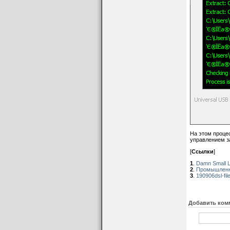
На этом процес
управлением за
[
Ссылки
]
1
.
Damn Small L
2
.
Промышленн
3
.
190906dsl-fil
Добавить ком