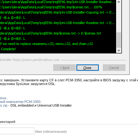
с завершен. Установите карту CF в слот PCM-3350, настройте в BIOS загрузку с этой
грузчика SysLinux загрузится DSL.
inux
.
ый компьютер PCM-3350
.
es.zip
- DSL embedded и Universal USB Installer.
ментарий
Имя (обязательное)