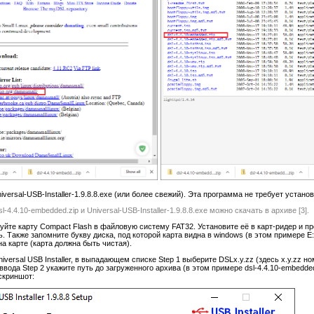
niversal-USB-Installer-1.9.8.8.exe (или более свежий). Эта программа не требует установ
-4.4.10-embedded.zip и Universal-USB-Installer-1.9.8.8.exe можно скачать в архиве [3].
йте карту Compact Flash в файловую систему FAT32. Установите её в карт-ридер и пр
ь. Также запомните букву диска, под которой карта видна в windows (в этом примере E
а карте (карта должна быть чистая).
niversal USB Installer, в выпадающем списке Step 1 выберите DSLx.y.zz (здесь x.y.zz 
е ввода Step 2 укажите путь до загруженного архива (в этом примере dsl-4.4.10-embedded
скриншот: