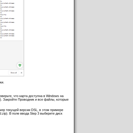
ки.
оверьте, что карта доступна в Windows на
:). Закройте Проводник и все файлы, которые
номер текущей версии DSL, в этом примере
.zip). В поле ввода Step 3 выберите диск