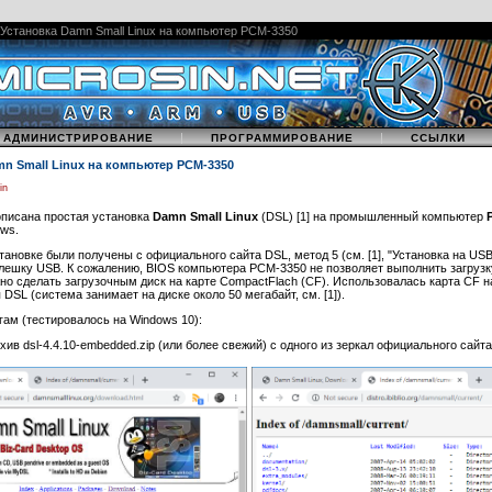
Установка Damn Small Linux на компьютер PCM-3350
|
|
АДМИНИСТРИРОВАНИЕ
ПРОГРАММИРОВАНИЕ
ССЫЛКИ
mn Small Linux на компьютер PCM-3350
sin
описана простая установка
Damn Small Linux
(DSL) [1] на промышленный компьютер
ws.
тановке были получены с официального сайта DSL, метод 5 (см. [1], "Установка на US
лешку USB. К сожалению, BIOS компьютера PCM-3350 не позволяет выполнить загрузку
о сделать загрузочным диск на карте CompactFlach (CF). Использовалась карта CF на
 DSL (система занимает на диске около 50 мегабайт, см. [1]).
гам (тестировалось на Windows 10):
рхив dsl-4.4.10-embedded.zip (или более свежий) с одного из зеркал официального сайта