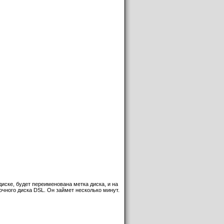
диске, будет переименована метка диска, и на
очного диска DSL. Он займет несколько минут.