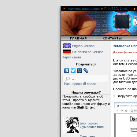
Администрирование
FreeBSD, Linux, ...
|
|
|
ГЛАВНАЯ
КОНТАКТЫ
English Version
Установка Da
Die deutsche Version
Добавил(а) micro
Карта сайта
В этой статье 
системы Windo
Поделиться
Указания по ус
загрузочную ф
диска USB можн
достаточно для
Расширенный поиск
Процесс по ша
Нашли опечатку?
1
. Загрузите а
Пожалуйста, сообщите об
этом - просто выделите
ошибочное слово или фразу и
нажмите
Shift Enter
.
Блог одного
Сумасшествия
Светлана,