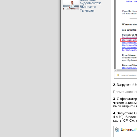
видеомонтаж
ВКонтакте
Телеграм
2
. Загрузите U
Примечание: dsl
3
. Отформатиру
чтение и запис
были открыты н
4
. Запустите U
4.4.10). В пол
карты CF. См. 