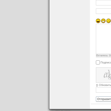
Осталось:
1
Подписа
Обновит
Отправит