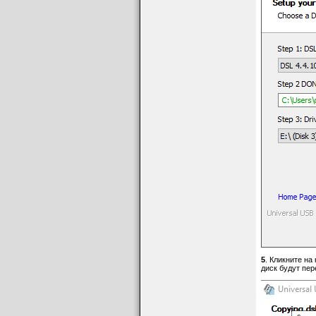
5
. Кликните на
диск будут пер