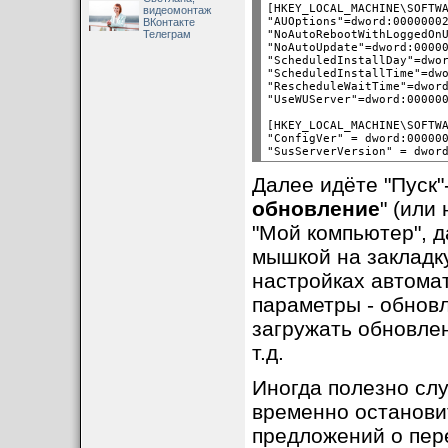
[HKEY_LOCAL_MACHINE\SOFTWA
видеомонтаж
"AUOptions"=dword:00000002
ВКонтакте
Телеграм
"NoAutoRebootWithLoggedOnU
"NoAutoUpdate"=dword:00000
"ScheduledInstallDay"=dwor
"ScheduledInstallTime"=dwo
"RescheduleWaitTime"=dword
[HKEY_LOCAL_MACHINE\SOFTWA
"ConfigVer" = dword:000000
Далее идёте "Пуск"
обновление
" (или
"Мой компьютер", 
мышкой на закладку
настройках автома
параметры - обновл
загружать обновлен
т.д.
Иногда полезно сл
временно останови
предложений о пер