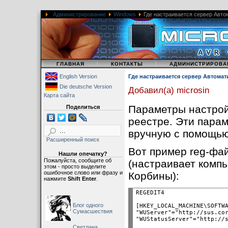
Администрирование
Windows
Где настраивается сервер Авто
|
|
|
ГЛАВНАЯ
КОНТАКТЫ
АДМИНИСТРИРОВА
English Version
Где настраивается сервер Автома
Die deutsche Version
Добавил(а) microsin
Карта сайта
Параметры настро
Поделиться
реестре. Эти пара
вручную с помощь
Расширенный поиск
Вот пример reg-фай
Нашли опечатку?
Пожалуйста, сообщите об
(настраивает комп
этом - просто выделите
ошибочное слово или фразу и
Корбины):
нажмите
Shift Enter
.
Блог одного
[HKEY_LOCAL_MACHINE\SOFTWA
Сумасшествия
"WUServer"="http://sus.cor
Светлана,