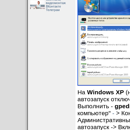
видеомонтаж
ВКонтакте
Телеграм
На
Windows XP
(
автозапуск отклю
Выполнить -
gped
компьютер"
-
> Ко
Административны
автозапуск -> Вкл