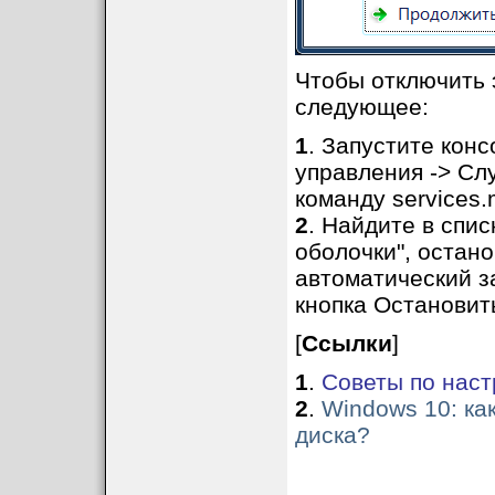
Чтобы отключить 
следующее:
1
. Запустите кон
управления -> Сл
команду services.
2
. Найдите в спи
оболочки", остано
автоматический за
кнопка Остановит
[
Ссылки
]
1
.
Советы по настр
2
.
Windows 10: ка
диска?