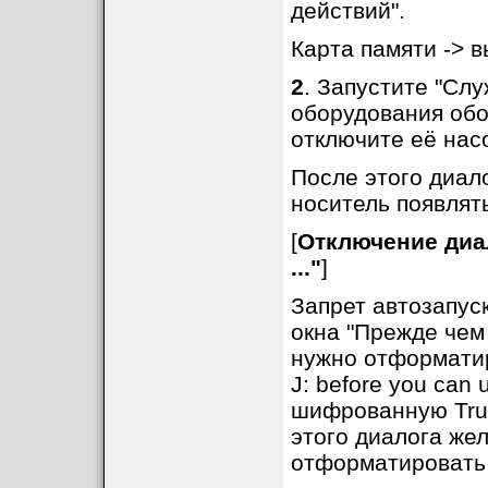
действий".
Карта памяти -> в
2
. Запустите "Сл
оборудования обол
отключите её нас
После этого диал
носитель появлять
[
Отключение диа
..."
]
Запрет автозапус
окна "Прежде чем 
нужно отформатиров
J: before you can 
шифрованную True
этого диалога же
отформатировать 