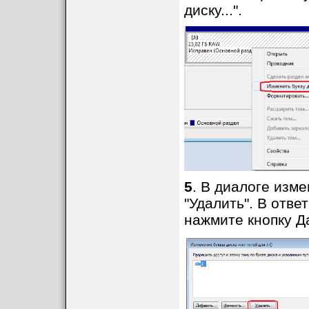
диску...".
5
. В диалоге изм
"Удалить". В отве
нажмите кнопку Д