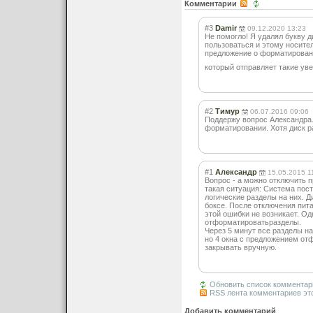
Комментарии
#3
Damir
09.12.2020 13:23
Не помогло! Я удалял букву д
пользоваться и этому носите
предложение о форматировани
который отправляет такие ув
#2
Тимур
06.07.2016 09:06
Поддержу вопрос Александра
форматировании. Хотя диск р
#1
Александр
15.05.2015 1
Вопрос - а можно отключить 
такая ситуация: Система пос
логические разделы на них. Д
боксе. После отключения пита
этой ошибки не возникает. Од
отформатировать
разделы.
Через 5 минут все разделы на
но 4 окна с предложением от
закрывать вручную.
Обновить список комментар
RSS лента комментариев эт
Добавить комментарий