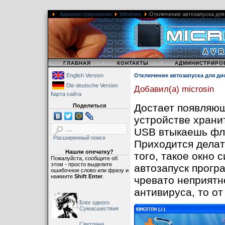
Администрирование
Windows
Отключение автозапуска для
|
|
|
ГЛАВНАЯ
КОНТАКТЫ
АДМИНИСТРИРО
English Version
Отключение автозапуска для ди
Die deutsche Version
Добавил(а) microsin
Карта сайта
Достает появляющ
Поделиться
устройстве храни
USB втыкаешь фле
Расширенный поиск
Приходится делат
Нашли опечатку?
того, такое окно 
Пожалуйста, сообщите об
этом - просто выделите
автозапуск прогр
ошибочное слово или фразу и
нажмите
Shift Enter
.
чревато неприятн
антивируса, то от
Блог одного
Сумасшествия
Светлана,