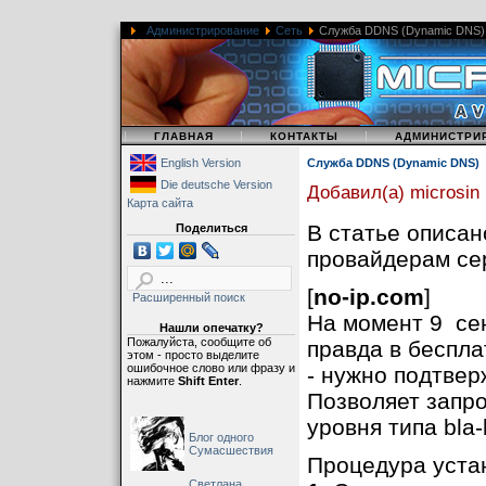
Администрирование
Сеть
Служба DDNS (Dynamic DNS)
|
|
|
ГЛАВНАЯ
КОНТАКТЫ
АДМИНИСТРИ
English Version
Служба DDNS (Dynamic DNS)
Die deutsche Version
Добавил(а) microsin
Карта сайта
В статье описа
Поделиться
провайдерам се
[
no-ip.com
]
Расширенный поиск
На момент 9 се
Нашли опечатку?
Пожалуйста, сообщите об
правда в беспл
этом - просто выделите
ошибочное слово или фразу и
- нужно подтвер
нажмите
Shift Enter
.
Позволяет запро
уровня типа bla-
Блог одного
Сумасшествия
Процедура устан
Светлана,