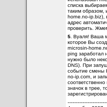
списка выбираем
таким образом, 
home.no-ip.biz),
адрес автоматич
проверить. Жмем
5
. Вуаля! Ваша 
которое Вы созд
microsin-home.no
ping заработал 
нужно было нек
DNS). При запу
событие смены I
no-ip.com, и зап
соответственно 
значок в трее, т
зарегистрирова
-----------------------