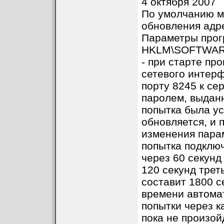
4 октября 2007
По умолчанию м
обновления адре
Параметры прог
HKLM\SOFTWARE\
- при старте пр
сетевого интерф
порту 8245 к се
паролем, выдан
попытка была у
обновляется, и 
изменения пара
попытка подключ
через 60 секунд
120 секунд трет
составит 1800 с
времени автомат
попытки через к
пока не произо