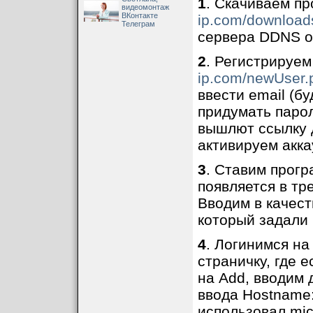
1
. Скачиваем пр
видеомонтаж
ВКонтакте
ip.com/download
Телеграм
сервера DDNS о
2
. Регистрируем
ip.com/newUser.
ввести email (бу
придумать парол
вышлют ссылку д
активируем акка
3
. Ставим прогр
появляется в тр
Вводим в качест
который задали 
4
. Логинимся на
страничку, где е
на Add, вводим 
ввода Hostname:
использовал mic