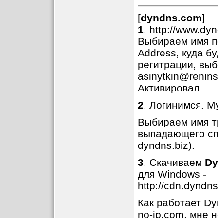
[
dyndns.com
]
1
. http://www.dy
Выбираем имя по
Address, куда б
регитрации, выб
asinytkin@renin
Активировал.
2
. Логинимся. M
Выбираем имя тр
выпадающего сп
dyndns.biz).
3
. Скачиваем
Dy
для Windows -
http://cdn.dyndn
Как работает Dy
no-ip.com, мне 