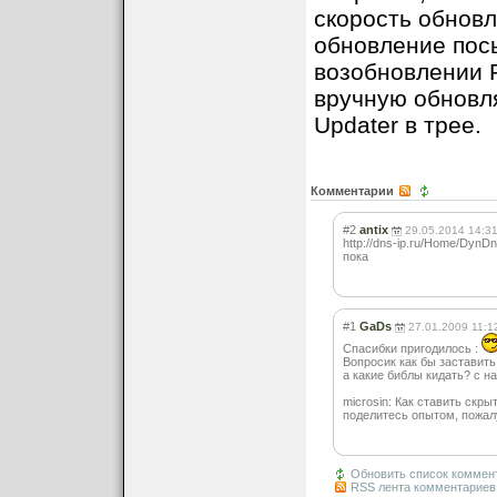
скорость обновл
обновление пос
возобновлении 
вручную обновл
Updater в трее.
Комментарии
#2
antix
29.05.2014 14:3
http://dns-ip.ru/Home/Dyn
пока
#1
GaDs
27.01.2009 11:1
Спасибки пригодилось :
Вопросик как бы заставить
а какие библы кидать? с 
microsin: Как ставить скры
поделитесь опытом, пожал
Обновить список коммен
RSS лента комментариев 