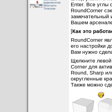
видеомонтаж
Enter. Все углы
ВКонтакте
Телеграм
RoundCorner сэк
замечательный 
Вашем арсенале
[
Как это работа
RoundCorner яв
его настройки 
Вам нужно сдел
Щелкните левой
Corner для акти
Round, Sharp ил
округленные кра
Также можно сде