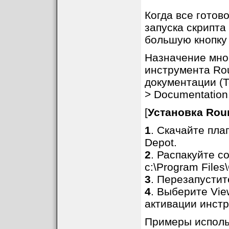
Когда все готов
запуска скрипта
большую кнопку 
Назначение мно
инструмента Ro
документации (To
> Documentation..
[
Установка Rou
1
. Скачайте плаг
Depot.
2
. Распакуйте с
c:\Program Files
3
. Перезапустит
4
. Выберите View
активации инст
Примеры исполь