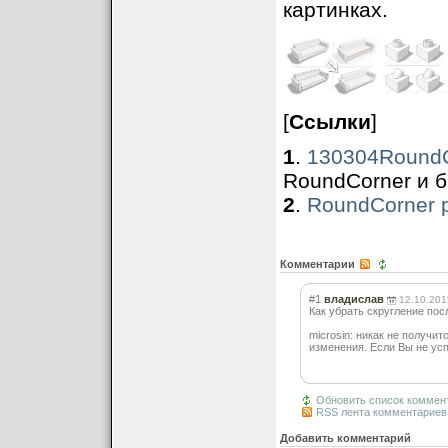
картинках.
[
Ссылки
]
1
.
130304RoundC
RoundCorner и б
2
.
RoundCorner p
Комментарии
#1
владислав
12.10.201
Как убрать скругление пос
microsin: никак не получи
изменения. Если Вы не усп
Обновить список коммен
RSS лента комментариев 
Добавить комментарий