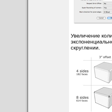
Увеличение кол
экспоненциально
скруглении.