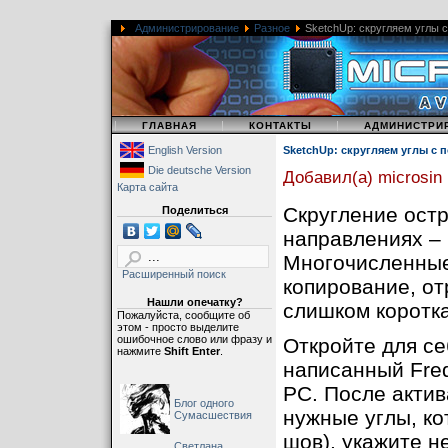
Администрирование
Разное
SketchUp: скругляем углы 
|
|
|
ГЛАВНАЯ
КОНТАКТЫ
АДМИНИСТРИ
English Version
SketchUp: скругляем углы с
Die deutsche Version
Добавил(а) microsin
Карта сайта
Скругление остр
Поделиться
направлениях – 
Многочисленные 
Расширенный поиск
копирование, от
Нашли опечатку?
слишком коротка
Пожалуйста, сообщите об
этом - просто выделите
ошибочное слово или фразу и
Откройте для се
нажмите
Shift Enter
.
написанный Fred
PC. После актив
Блог одного
нужные углы, ко
Сумасшествия
шов), укажите н
Светлана,