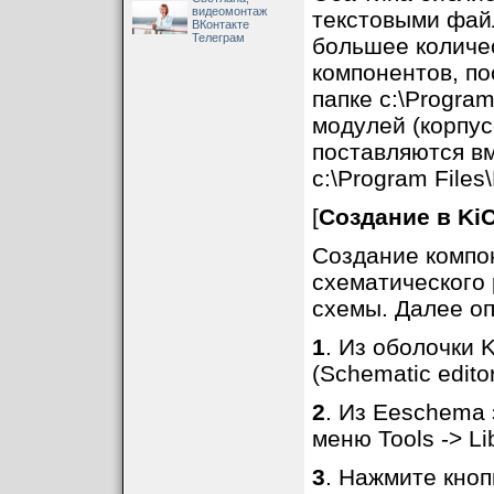
видеомонтаж
текстовыми файл
ВКонтакте
Телеграм
большее количе
компонентов, по
папке c:\Program
модулей (корпус
поставляются вм
c:\Program Files
[
Создание в Ki
Создание компо
схематического 
схемы. Далее оп
1
. Из оболочки
(Schematic editor
2
. Из Eeschema 
меню Tools -> Lib
3
. Нажмите кноп