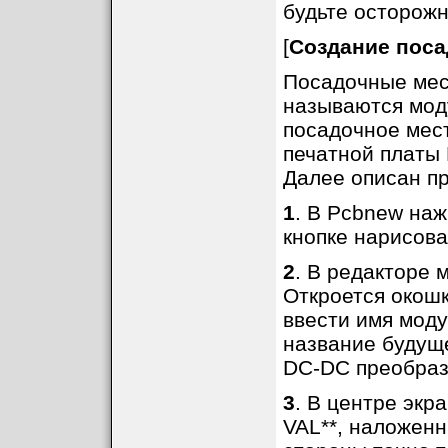
будьте осторожн
[
Создание поса
Посадочные мест
называются моду
посадочное мест
печатной платы 
Далее описан пр
1
. В Pcbnew наж
кнопке нарисова
2
. В редакторе 
Откроется окошк
ввести имя моду
название будуще
DC-DC преобраз
3
. В центре экр
VAL**, наложенн