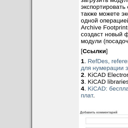
экспортировать 
также можете эк
одной операцией
Archive Footprint
создаст новый ф
модули (посадоч
[
Ссылки
]
1
.
RefDes, refer
для нумерации 
2
. KiCAD Electron
3
. KiCAD libraries
4
.
KiCAD: беспл
плат
.
Добавить комментарий