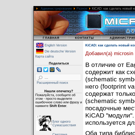
Администрирование
Разное
KiCAD: как сделать новый 
|
|
|
ГЛАВНАЯ
КОНТАКТЫ
АДМИНИСТРИ
English Version
KiCAD: как сделать новый к
Die deutsche Version
Добавил(а) microsin
Карта сайта
В отличие от Ea
Поделиться
содержит как с
(schematic symb
Расширенный поиск
него (footprint v
Нашли опечатку?
содержат тольк
Пожалуйста, сообщите об
этом - просто выделите
(schematic symb
ошибочное слово или фразу и
нажмите
Shift Enter
.
посадочные мест
KiCAD "модули"
используется дл
Блог одного
Сумасшествия
Оба типа библио
Светлана,