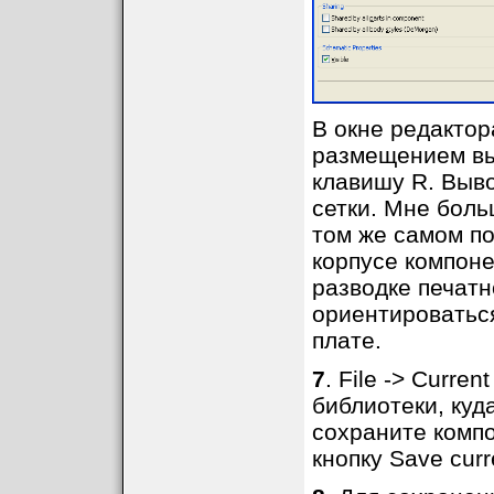
В окне редактор
размещением вы
клавишу R. Выв
сетки. Мне боль
том же самом по
корпусе компоне
разводке печатн
ориентироваться
плате.
7
. File -> Curre
библиотеки, куд
сохраните компо
кнопку Save curr