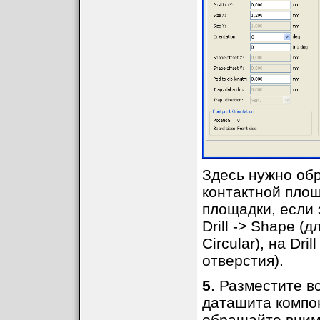
Здесь нужно об
контактной площ
площадки, если э
Drill -> Shape 
Circular), на Dri
отверстия).
5
. Разместите в
даташита компо
обращайте внима