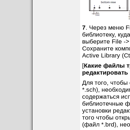
7
. Через меню F
библиотеку, куд
выберите File ->
Сохраните компо
Active Library (Ct
[
Какие файлы т
редактировать
Для того, чтобы
*.sch), необходи
содержаться исп
библиотечные ф
установки редак
того чтобы откр
(файл *.brd), н