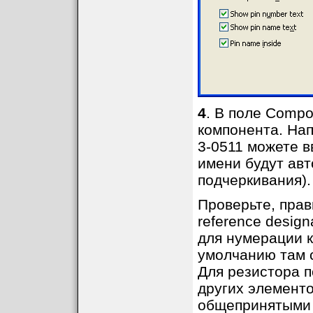
4
. В поле Compo
компонента. На
3-0511 можете в
имени будут ав
подчеркивания).
Проверьте, прав
reference desig
для нумерации 
умолчанию там с
Для резистора п
других элементо
общепринятыми 