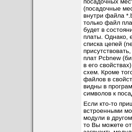
посадочных мест
(посадочные мест
внутри файла *.
только файл плат
будет в состоян
платы. Однако, 
списка цепей (ne
присутствовать
плат Pcbnew (б
в его свойствах)
схем. Кроме тог
файлов в свойст
видны в програм
символов к поса
Если кто-то при
встроенными мод
модули в другом
то Вы можете от
загрузить модул