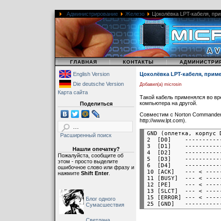
Администрирование
Железо
Цоколёвка LPT-кабеля, при
|
|
|
ГЛАВНАЯ
КОНТАКТЫ
АДМИНИСТРИ
English Version
Цоколёвка LPT-кабеля, прим
Die deutsche Version
Добавил(а) microsin
Карта сайта
Такой кабель применялся во в
компьютера на другой.
Поделиться
Совместим с Norton Commander, 
http://www.lpt.com
).
GND (оплетка, корпус 
Расширенный поиск
2  [D0]    ----------
3  [D1]    ----------
Нашли опечатку?
4  [D2]    ----------
Пожалуйста, сообщите об
5  [D3]    ----------
этом - просто выделите
6  [D4]    ----------
ошибочное слово или фразу и
10 [ACK]   --- < ----
нажмите
Shift Enter
.
11 [BUSY]  --- < ----
12 [PE]    --- < ----
13 [SLCT]  --- < ----
15 [ERROR] --- < ----
Блог одного
Сумасшествия
Светлана,