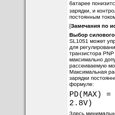
батарее понизитс
зарядки, и контр
постоянным током
[
Замечания по и
Выбор силового 
SL1051 может уп
для регулировани
транзистора PNP
максимально доп
рассеиваемую мо
Максимальная ра
зарядки постоянн
формуле:
PD(MAX) =
2.8V)
Здесь минимально