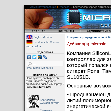
Администрирование
Железо
Контроллер заряда литиевой 
|
|
|
ГЛАВНАЯ
КОНТАКТЫ
АДМИНИСТРИРО
English Version
Контроллер заряда литиевой ба
Die deutsche Version
Добавил(а) microsin
Карта сайта
Компания Silicon
Поделиться
контроллер для 
который попался 
Расширенный поиск
сигарет Pons. Та
Нашли опечатку?
SL1051B.
Пожалуйста, сообщите об
этом - просто выделите
ошибочное слово или фразу и
Основные возмож
нажмите
Shift Enter
.
• Предназначен д
литий-полимерног
Блог одного
Сумасшествия
энергетической я
Светлана,