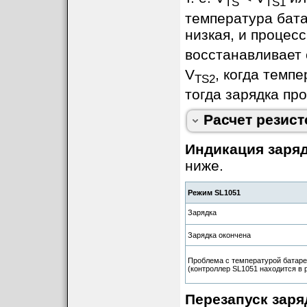
TS
TS1
температура бат
низкая, и процес
восстанавливает
V
, когда темп
TS2
тогда зарядка пр
Расчет резист
Индикация заря
ниже.
Режим SL1051
Зарядка
Зарядка окончена
Проблема с температурой батаре
(контроллер SL1051 находится в 
Перезапуск заря