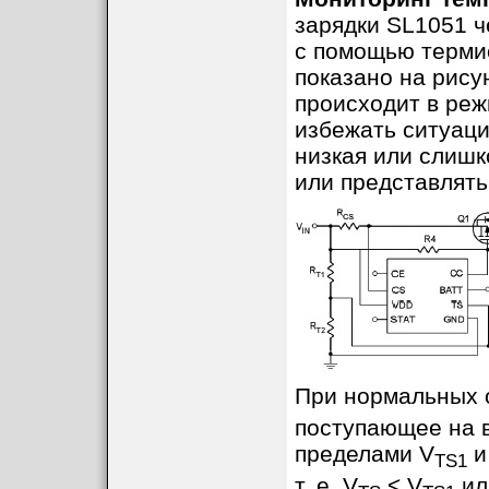
зарядки SL1051 ч
с помощью термис
показано на рису
происходит в реж
избежать ситуаци
низкая или слишк
или представлять
При нормальных 
поступающее на 
пределами V
и
TS1
т. е. V
< V
ил