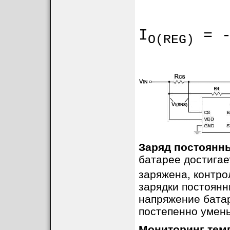
Для отключения функции провер
термистор, просто подключив вы
I
= -
O(REG)
Заряд постоянн
батарее достигае
заряжена, контро
зарядки постоянн
напряжение батар
постепенно умен
Мониторинг тем