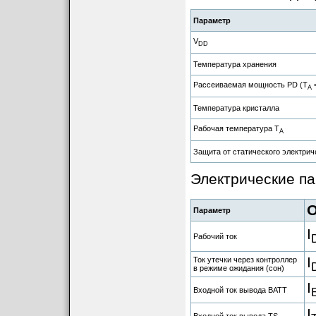
Параметр
V
DD
Температура хранения
Рассеиваемая мощность PD (T
=
A
Температура кристалла
Рабочая температура T
A
Защита от статического электри
Электрические па
О
Параметр
I
Рабочий ток
I
Ток утечки через контроллер
в режиме ожидания (сон)
I
Входной ток вывода BATT
I
Входной ток вывода TS