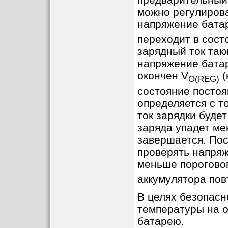
можно регулирова
напряжение батар
переходит в сост
зарядный ток так
напряжение батар
окончен V
(
O(REG)
состояние постоя
определяется с т
ток зарядки будет
заряда упадет ме
завершается. Пос
проверять напряж
меньше пороговог
аккумулятора пов
В целях безопасн
температуры на о
батарею.