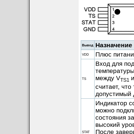
Назначение
Вывод
Плюс питани
VDD
Вход для по
температуры
между V
и
TS
TS1
считает, чт
допустимый 
Индикатор с
можно подкл
состояния за
высокий уро
После завер
STAT