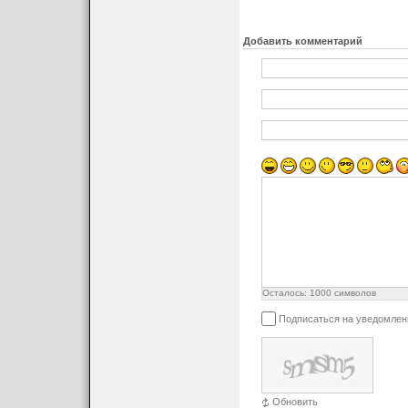
A1
0.100
0.25
e
0.650
A2
1.350
1.55
E
4.800
5.00
b
0.330
0.51
Добавить комментарий
E1
2.900
3.10
c
0.170
0.25
L
0.400
0.80
D
4.700
5.10
e
1.270 (BSC)
E
3.800
4.00
E1
5.800
6.20
L
0.400
1.27
Θ
0°
8°
Осталось:
1000
символов
Подписаться на уведомлен
Обновить