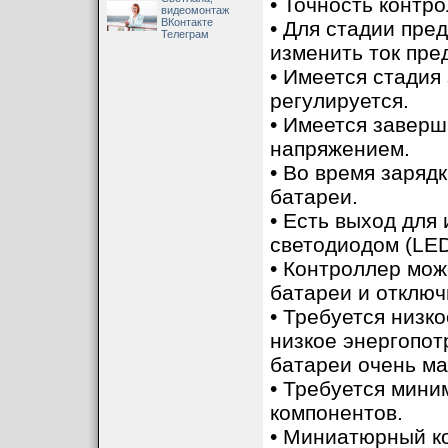
• Точность контр
видеомонтаж
ВКонтакте
• Для стадии пре
Телеграм
изменить ток пре
• Имеется стадия
регулируется.
• Имеется завер
напряжением.
• Во время заряд
батареи.
• Есть выход для
светодиодом (LED
• Контроллер мо
батареи и отключ
• Требуется низк
низкое энергопот
батареи очень ма
• Требуется мини
компонентов.
• Миниатюрный к