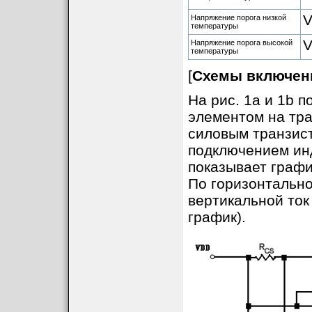
Напряжение порога низкой
температуры
Напряжение порога высокой
температуры
[
Схемы включен
На рис. 1a и 1b 
элементом на тра
силовым транзис
подключением инд
показывает графи
По горизонтально
вертикальной ток
график).