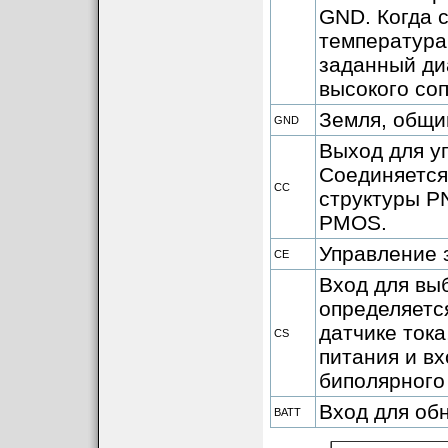
GND. Когда 
температура
заданный ди
высокого со
Земля, общи
GND
Выход для у
Соединяется
CC
структуры PN
PMOS.
Управление 
CE
Вход для выб
определяетс
датчике ток
CS
питания и в
биполярного 
Вход для об
BATT