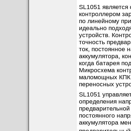
SL1051 является
контроллером зар
по линейному при
идеально подход
устройств. Контр
точность предвар
ток, постоянное 
аккумулятора, кон
когда батарея по
Микросхема конт
маломощных КПК,
переносных устро
SL1051 управляе
определения нап
предварительной 
постоянного напр
аккумулятора ме
предварительный 