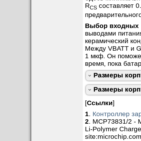
R
составляет 0
CS
предварительного
Выбор входных 
выводами питани
керамический кон
Между VBATT и G
1 мкф. Он поможе
время, пока бата
Размеры корп
Размеры корп
[
Ссылки
]
Размеры в миллиме
Символ
Min
Ma
1
.
Контроллер за
A
0.810
1.10
2
. MCP73831/2 - Mi
A1
0.000
0.15
Размеры в миллиме
Символ
Li-Polymer Charg
A2
0.750
0.95
Min
Ma
b
0.220
0.38
site:microchip.com
A
1.350
1.75
D
2.900
3.10