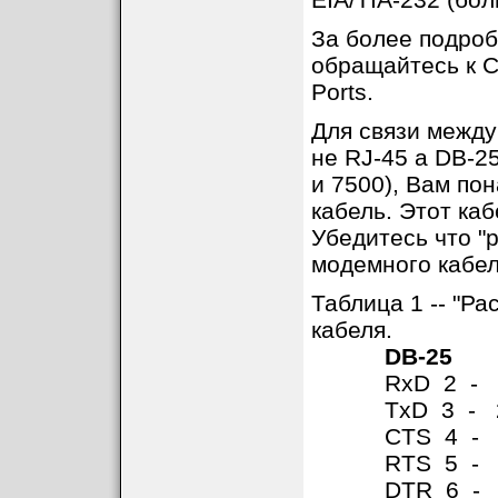
За более подроб
обращайтесь к C
Ports.
Для связи между
не RJ-45 а DB-2
и 7500), Вам по
кабель. Этот ка
Убедитесь что "
модемного кабел
Таблица 1 -- "Р
кабеля.
DB-25
RxD 2 - 3
TxD 3 - 2
CTS 4 - 5
RTS 5 - 4
DTR 6 - 2