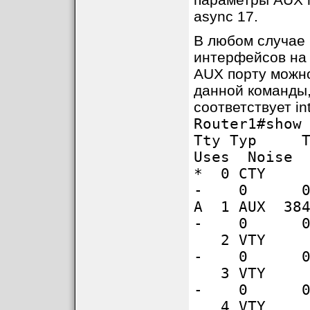
async 17.
В любом случае 
интерфейсов на
AUX порту можно
данной команды,
соответствует in
Router1#show
Tty Typ Tx
Uses Noise 
* 0 
- 0 0
A 1 AUX 3
- 0 0
2 VT
- 0 0
3 VT
- 0 0
4 VT