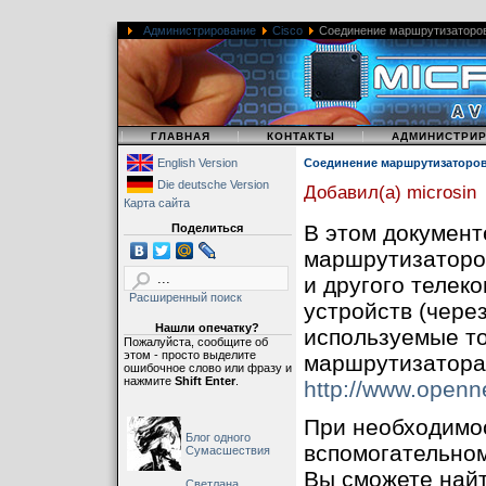
Администрирование
Cisco
Соединение маршрутизаторов 
|
|
|
ГЛАВНАЯ
КОНТАКТЫ
АДМИНИСТРИ
English Version
Соединение маршрутизаторов 
Die deutsche Version
Добавил(а) microsin
Карта сайта
В этом документ
Поделиться
маршрутизаторов
и другого телек
Расширенный поиск
устройств (чере
Нашли опечатку?
используемые то
Пожалуйста, сообщите об
этом - просто выделите
маршрутизаторам
ошибочное слово или фразу и
нажмите
Shift Enter
.
http://www.openn
При необходимо
Блог одного
вспомогательном
Сумасшествия
Вы сможете найт
Светлана,