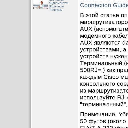
видеомонтаж
Connection Guid
ВКонтакте
Телеграм
В этой статье о
маршрутизаторо
AUX (вспомогате
модемного кабеля
AUX являются dat
устройствами, а
устройств нужен 
Терминальный (н
500RJ= ) как пра
каждым Сisco ма
консольного сое
из маршрутизато
используйте RJ-
"терминальный",
Примечание: Убе
50 футов (около
EIA/TIA-232 (бол