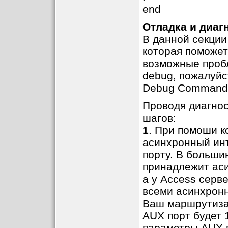
end
Отладка и диаг
В данной секци
которая поможет
возможные проб
debug, пожалуйст
Debug Command
Проводя диагнос
шагов:
1
. При помоши 
асинхронный ин
порту. В больши
принадлежит аси
а у Access серв
всеми асинхронн
Ваш маршрутизат
AUX порт будет 
параметры AUX п