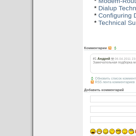
*
Modem-Route
*
Dialup Techn
*
Configuring 
*
Technical Su
Комментарии
#1
Андрей
06.04.2011 23
Замечательная подборка ма
Обновить список коммен
RSS лента комментариев 
Добавить комментарий