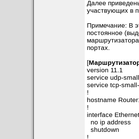
Далее приведен
участвующих в пр
Примечание: В 
постоянное (вы
маршрутизаторам
портах.
[
Маршрутизатор
version 11.1
service udp-small
service tcp-small
!
hostname Router
!
interface Etherne
no ip address
shutdown
!