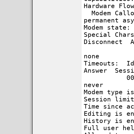
Hardware Flo
Modem Callou
permanent as
Modem state:
Special Cha
Disconnect A
^^x
none
Timeouts: Id
Answer Sess
00:1
never
Modem type i
Session limi
Time since a
Editing is e
History is e
Full user he