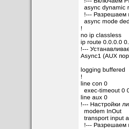
!--- Включаем P
async dynamic r
!--- Разрешаем
async mode ded
!
no ip classless
ip route 0.0.0.0 
!--- Устанавлив
Async1 (AUX пор
logging buffered
!
line con 0
exec-timeout 0 
line aux 0
!--- Настройки л
modem InOut
transport input a
!--- Разрешаем 