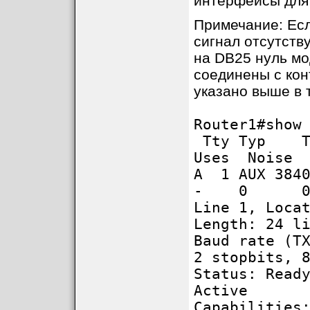
интерфейсы для
Примечание: Есл
сигнал отсутств
на DB25 нуль мо
соединены с кон
указано выше в 
Router1#show
Tty Typ Tx
Uses Noise 
A 1 AUX 3
- 0 0
Line 1, Loca
Length: 24 l
Baud rate (T
2 stopbits, 
Status: Read
Active
Capabilities