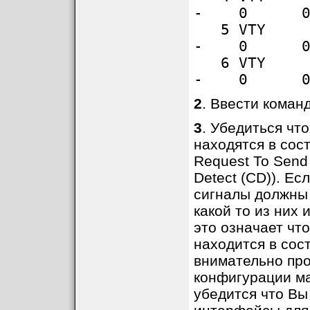
- 0 0
5 VT
- 0 0
6 VT
- 0 0
2
. Ввести коман
3
. Убедиться чт
находятся в сос
Request To Send (
Detect (CD)). Ес
сигналы должны 
какой то из них
это означает что
находится в сос
внимательно про
конфигурации ма
убедится что В