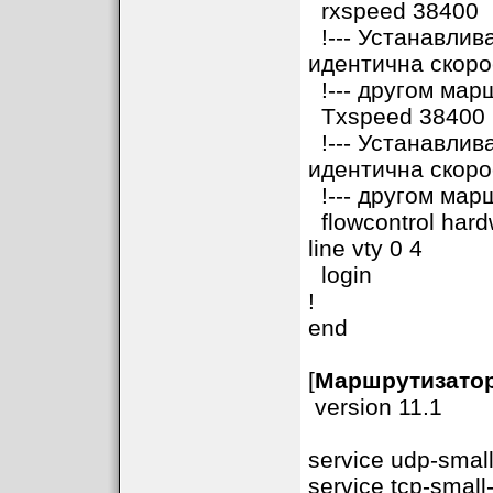
rxspeed 38400
!--- Устанавлив
идентична скоро
!--- другом мар
Txspeed 38400
!--- Устанавлив
идентична скоро
!--- другом мар
flowcontrol hard
line vty 0 4
login
!
end
[
Маршрутизато
version 11.1
service udp-small
service tcp-small