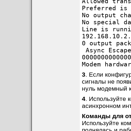
Allowed tran
Preferred is
No output ch
No special d
Line is runn
192.168.10.2
0 output pac
Async Escape
000000000000
Modem hardwa
3
. Если конфигу
сигналы не появ
нуль модемный 
4
. Используйте
асинхронном ин
Команды для о
Используйте ко
поднялась и раб