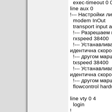
exec-timeout 0 
line aux 0
!--- Настройки л
modem InOut
transport input a
!--- Разрешаем 
rxspeed 38400
!--- Устанавлив
идентична скоро
!--- другом мар
txspeed 38400
!--- Устанавлив
идентична скоро
!--- другом мар
flowcontrol hard
line vty 0 4
login
!