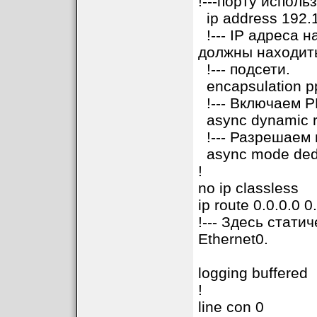
!---порту исполь
ip address 192.1
!--- IP адреса 
должны находить
!--- подсети.
encapsulation p
!--- Включаем P
async dynamic r
!--- Разрешаем
async mode ded
!
no ip classless
ip route 0.0.0.0 0
!--- Здесь стат
Ethernet0.
logging buffered
!
line con 0