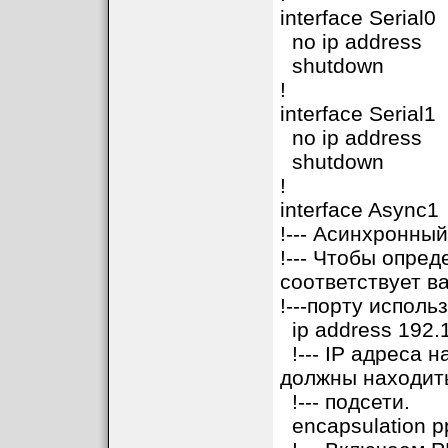
interface Serial0
no ip address
shutdown
!
interface Serial1
no ip address
shutdown
!
interface Async1
!--- Асинхронны
!--- Чтобы опре
соответствует 
!---порту исполь
ip address 192.1
!--- IP адреса 
должны находить
!--- подсети.
encapsulation p