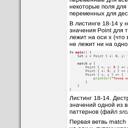
некоторые поля для
переменных для дес
В листинге 18-14 у 
значения Point для 
лежит на оси x (что в
не лежит ни на одно
fn
main
() {

let
p
 = Point { x: 
0
, y: 
match
 p {

        Point { x, y: 
0
 } => 
        Point { x: 
0
, y } => 
        Point { x, y } => {

println!
(
"Точка н
        }

    }

}
Листинг 18-14. Дес
значений одной из 
паттернов (файл
src
Первая ветвь match 