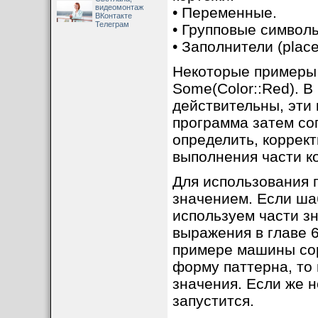
видеомонтаж
• Переменные.
ВКонтакте
Телеграм
• Групповые символы 
• Заполнители (place
Некоторые примеры п
Some(Color::Red). В
действительны, эти
программа затем со
определить, коррек
выполнения части к
Для использования 
значением. Если ша
используем части з
выражения в главе 6
примере машины сор
форму паттерна, то
значения. Если же н
запустится.