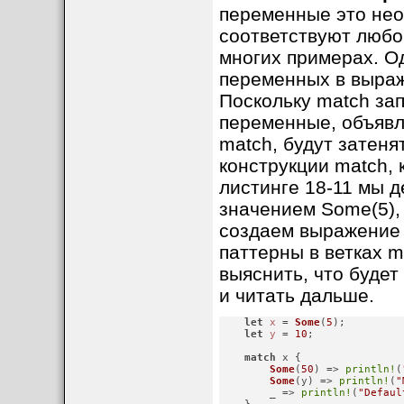
переменные это нео
соответствуют любо
многих примерах. О
переменных в выраж
Поскольку match зап
переменные, объявл
match, будут затен
конструкции match, 
листинге 18-11 мы 
значением Some(5),
создаем выражение 
паттерны в ветках ma
выяснить, что будет
и читать дальше.
let
x
 = 
Some
(
5
);

let
y
 = 
10
;
match
 x {

Some
(
50
) => 
println!
(
Some
(y) => 
println!
(
"
        _ => 
println!
(
"Defaul