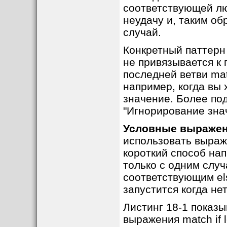
соответствующей лю
неудачу и, таким о
случай.
Конкретный паттер
не привязывается к 
последней ветви mat
например, когда вы 
значение. Более по
"Игнорирование знач
Условные выражения
использовать выра
короткий способ нап
только с одним случ
соответствующим els
запустится когда нет
Листинг 18-1 показ
выражения match if le