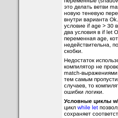
переменные (shadowe
это делать ветви mat
новую теневую пере
внутри варианта Ok.
условие if age > 30
два условия в if let
переменная age, кот
недействительна, по
скобки.
Недостаток использо
компилятор не прове
match-выражениями.
тем самым пропусти
случаев, то компиля
ошибки логики.
Условные циклы whi
цикл
while let
позволя
сохраняет соответст