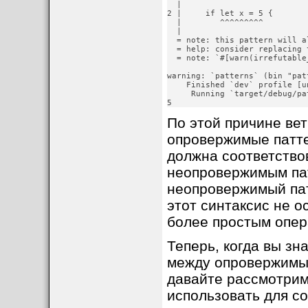
  |

2 |     if let x = 5 {

  |        ^^^^^^^^^

  |

  = note: this pattern will a
  = help: consider replacing 
  = note: `#[warn(irrefutable
warning: `patterns` (bin "pat
    Finished `dev` profile [u
     Running `target/debug/pat
5
По этой причине ве
опровержимые патте
должна соответство
неопровержимым пат
неопровержимый патт
этот синтаксис не о
более простым опера
Теперь, когда вы зн
между опровержимы
давайте рассмотрим
использовать для со