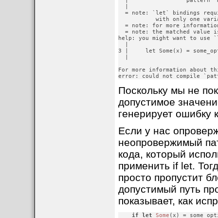
  |         ^^^^^^^ pattern `
  |

  = note: `let` bindings requ
           with only one varia
  = note: for more informatio
  = note: the matched value i
help: you might want to use `
  |

3 |     let Some(x) = some_op
  |                          
For more information about th
error: could not compile `pat
Поскольку мы не пок
допустимое значени
генерирует ошибку 
Если у нас опровер
неопровержимый пат
кода, который испол
применить if let. То
просто пропустит бл
допустимый путь пр
показывает, как испр
if
let
Some
(x) = some_opt