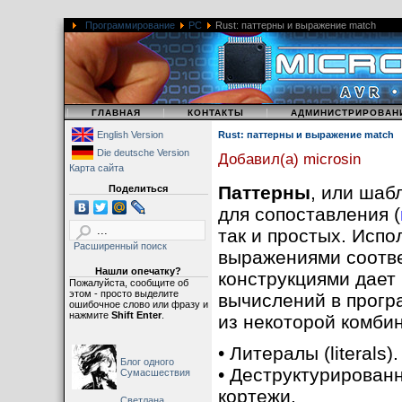
Программирование
PC
Rust: паттерны и выражение match
|
|
|
ГЛАВНАЯ
КОНТАКТЫ
АДМИНИСТРИРОВАН
English Version
Rust: паттерны и выражение match
Die deutsche Version
Добавил(а) microsin
Карта сайта
Паттерны
, или шаб
Поделиться
для сопоставления (
так и простых. Испо
Расширенный поиск
выражениями соотве
Нашли опечатку?
конструкциями дает
Пожалуйста, сообщите об
этом - просто выделите
вычислений в програ
ошибочное слово или фразу и
нажмите
Shift Enter
.
из некоторой комби
• Литералы (literals).
Блог одного
• Деструктурирован
Сумасшествия
кортежи.
Светлана,