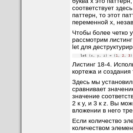
буква x это паттерн,
соответствует здесь
паттерн, то этот па
переменной x, незав
Чтобы более четко у
рассмотрим листинг 
let для деструктури
let
 (x, y, z) = (
1
, 
2
, 
3
)
Листинг 18-4. Испо
кортежа и создания 
Здесь мы установили
сравнивает значение (
значение соответству
2 к y, и 3 к z. Вы м
вложении в него тр
Если количество эле
количеством элемент