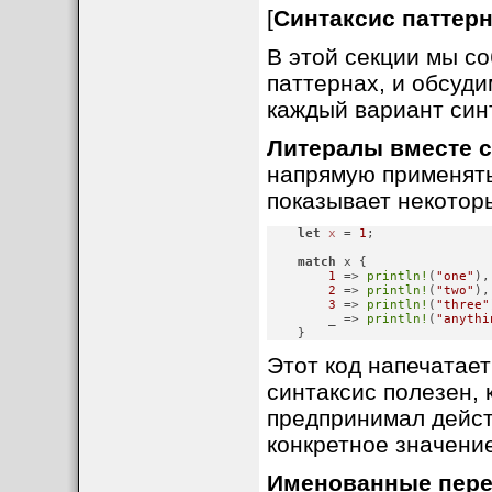
[
Синтаксис паттер
В этой секции мы с
паттернах, и обсуди
каждый вариант син
Литералы вместе с
напрямую применять
показывает некотор
let
x
 = 
1
;
match
 x {

1
 => 
println!
(
"one"
),

2
 => 
println!
(
"two"
),

3
 => 
println!
(
"three"
        _ => 
println!
(
"anythi
    }
Этот код напечатает 
синтаксис полезен, 
предпринимал дейст
конкретное значение
Именованные пере