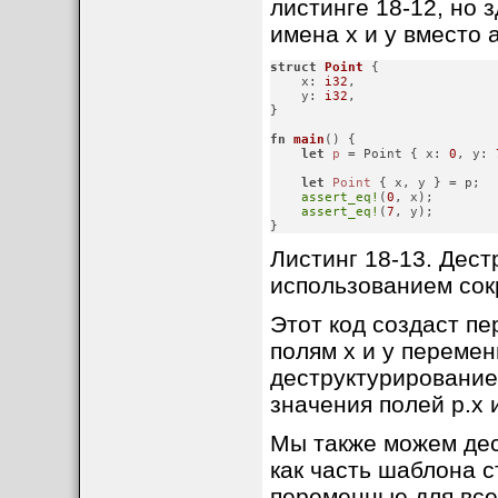
листинге 18-12, но
имена x и y вместо a
struct
Point
 {

    x: 
i32
,

    y: 
i32
,

}
fn
main
() {

let
p
 = Point { x: 
0
, y: 
let
Point
 { x, y } = p;

assert_eq!
(
0
, x);

assert_eq!
(
7
, y);

}
Листинг 18-13. Дест
использованием со
Этот код создаст пе
полям x и y перемен
деструктурирование,
значения полей p.x и
Мы также можем дес
как часть шаблона с
переменные для все