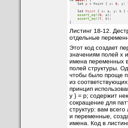
fn
main
() {

let
p
 = Point { x: 
0
, y: 
let
Point
 { x: a, y: b } =
assert_eq!
(
0
, a);

assert_eq!
(
7
, b);

}
Листинг 18-12. Дест
отдельные перемен
Этот код создает пе
значениям полей x и
имена переменных в
полей структуры. О
чтобы было проще п
из соответствующих
принцип использовани
y } = p; содержит н
сокращение для пат
структур: вам всего
и переменные, созд
имена. Код в листинг