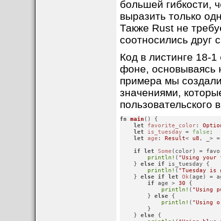
большей гибкости, 
выразить только одн
Также Rust не требу
соотносились друг с
Код в листинге 18-1
фоне, основываясь н
примера мы создали
значениями, которы
пользовательского в
fn
main
() {

let
favorite_color
: 
Optio
let
is_tuesday
 = 
false
;

let
age
: 
Result
< 
u8
, _> =
if
let
Some
(color) = favo
println!
(
"Using your 
    } 
else
if
 is_tuesday {

println!
(
"Tuesday is 
    } 
else
if
let
Ok
(age) = ag
if
 age > 
30
 {

println!
(
"Using p
        } 
else
 {

println!
(
"Using o
        }

    } 
else
 {
