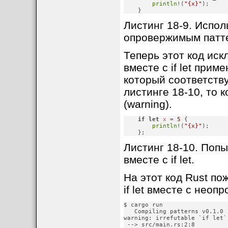
println!
(
"{x}"
);

    }
Листинг 18-9. Исполь
опровержимым патте
Теперь этот код иск
вместе с if let прим
который соответствуе
листинге 18-10, то
(warning).
if
let
x
 = 
5
 {

println!
(
"{x}"
);

    };
Листинг 18-10. Поп
вместе с if let.
На этот код Rust по
if let вместе с нео
$ cargo run

   Compiling patterns v0.1.0 
warning: irrefutable `if let` 
 --> src/main.rs:2:8
