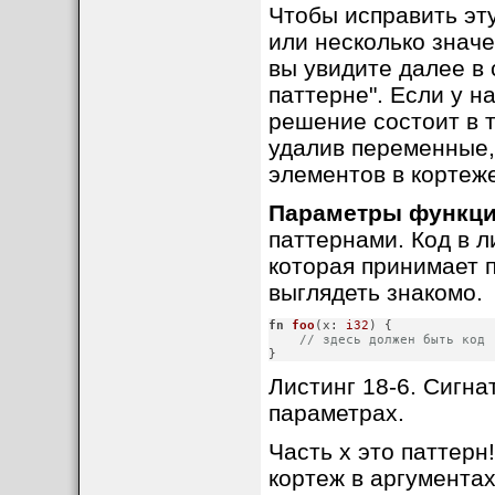
Чтобы исправить эт
или несколько значе
вы увидите далее в
паттерне". Если у н
решение состоит в т
удалив переменные,
элементов в кортеже
Параметры функц
паттернами. Код в л
которая принимает п
выглядеть знакомо.
fn
foo
(x: 
i32
) {

// здесь должен быть код
}
Листинг 18-6. Сигна
параметрах.
Часть x это паттерн!
кортеж в аргументах