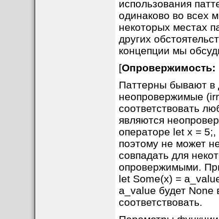
использования патт
одинаково во всех м
некоторых местах п
других обстоятельст
концепции мы обсуд
[
Опровержимость: 
Паттерны бывают в д
неопровержимые (irr
соответствовать лю
являются неопровер
операторе let x = 5;
поэтому не может не
совпадать для неко
опровержимыми. При
let Some(x) = a_val
a_value будет None 
соответствовать.