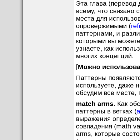
Эта глава (перевод 
всему, что связано
места для использо
опровержимыми (
ref
паттернами, и разли
которыми вы можете 
узнаете, как исполь
многих концепций.
[
Можно использова
Паттерны появляются
используете, даже н
обсудим все месте, 
match arms
. Как об
паттерны в ветках (
выражения определе
совпадения (math va
arms, которые состо