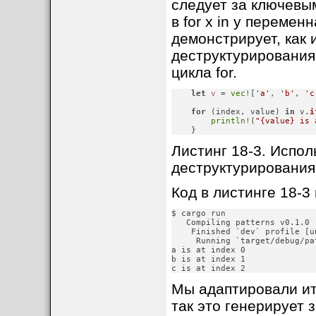
следует за ключевым
в for x in y перемен
демонстрирует, как 
деструктурирования,
цикла for.
let
v
 = 
vec!
[
'a'
, 
'b'
, 
'c
for
 (index, value) 
in
 v.
i
println!
(
"{value} is 
    }
Листинг 18-3. Испол
деструктурирования
Код в листинге 18-3
$ cargo run

   Compiling patterns v0.1.0 
    Finished `dev` profile [u
     Running `target/debug/pat
a is at index 0

b is at index 1

c is at index 2
Мы адаптировали ит
так это генерирует 