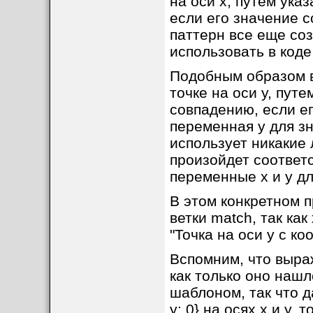
на оси x, путем ука
если его значение с
паттерн все еще со
использовать в коде
Подобным образом в
точке на оси y, путе
совпадению, если ег
переменная y для зн
использует никакие 
произойдет соответс
переменные x и y дл
В этом конкретном п
ветки match, так как
"Точка на оси y с ко
Вспомним, что выра
как только оно нашл
шаблоном, так что д
y: 0} на осях x и y,