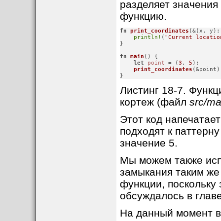
разделяет значения 
функцию.
fn
print_coordinates
(&(x, y):
println!
(
"Current locatio
}
fn
main
() {

let
point
 = (
3
, 
5
);

print_coordinates
(&point);
}
Листинг 18-7. Функц
кортеж (файл
src/ma
Этот код напечатает "
подходят к паттерну 
значение 5.
Мы можем также исп
замыкания таким же 
функции, поскольку
обсуждалось в главе 
На данный момент в