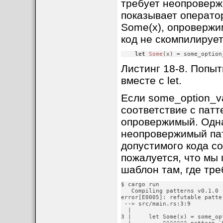
требует неопровержи
показывает оператор
Some(x), опровержим
код не скомпилирует
let
Some
(x) = some_option
Листинг 18-8. Попы
вместе с let.
Если some_option_va
соответствие с патт
опровержимый. Одна
неопровержимый пат
допустимого кода с
пожалуется, что мы
шаблон там, где тр
$ cargo run

   Compiling patterns v0.1.0 
error[E0005]: refutable patte
 --> src/main.rs:3:9

  |

3 |     let Some(x) = some_opt