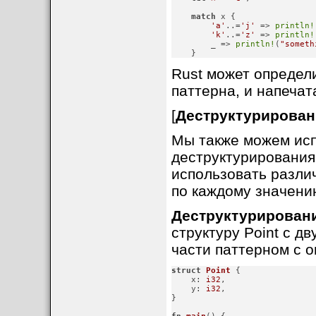
match
 x {

'a'
..=
'j'
 => 
println!
'k'
..=
'z'
 => 
println!
        _ => 
println!
(
"someth
    }
Rust может определи
паттерна, и напечатае
[
Деструктурировани
Мы также можем исп
деструктурирования 
использовать разли
по каждому значени
Деструктурировани
структуру Point с д
части паттерном с о
struct
Point
 {

    x: 
i32
,

    y: 
i32
,

}