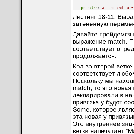
    }
println!
(
"at the end: x =
Листинг 18-11. Выра
затененную переме
Давайте пройдемся п
выражение match. Па
соответствует опре
продолжается.
Код во второй ветке
соответствует любо
Поскольку мы наход
match, то это новая
декларировали в на
привязка y будет с
Some, которое являе
эта новая y привязы
Это внутреннее знач
ветки напечатает "Ma