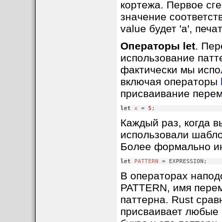
кортежа. Первое сген
значение соответству
value будет 'a', печ
Операторы let
. Пер
использование патт
фактически мы испо
включая операторы
присваивание перем
let
x
 = 
5
;
Каждый раз, когда в
использовали шаблон
Более формально инс
let
PATTERN
 = EXPRESSION;
В операторах наподо
PATTERN, имя перем
паттерна. Rust срав
присваивает любые н