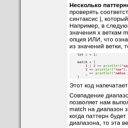
Несколько паттерн
проверять соответс
синтаксис |, которы
Например, в следую
значения x веткам m
опция ИЛИ, что озна
из значений ветки, т
let
x
 = 
1
;
match
 x {

1
 | 
2
 => 
println!
(
"од
3
 => 
println!
(
"три"
),

        _ => 
println!
(
"любое 
    }
Этот код напечатает
Совпадение диапазон
позволяет нам выпо
match на диапазон 
когда паттерн будет
диапазона, то эта в