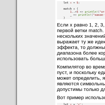
let
x
 = 
5
;
match
 x {

1
..=
5
 => 
println!
(
"от
        _ => 
println!
(
"какое-
    }
Если x равно 1, 2, 3
первой ветки match.
нескольких значений
выражает ту же идею
эффекта, то должны б
диапазона более ко
использовать большо
Компилятор во время
пуст, и поскольку е
может определить, я
являются символьны
допустимы только дл
Вот пример использ
let
x
 = 
'c'
;