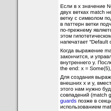
Если в x значение N
двух ветках match н
ветку с символом п
в паттерн ветки под
по-прежнему являетс
этом гипотетическом
напечатает "Default 
Когда выражение ma
закончится, и управ
внутреннего y. После
the end: x = Some(5),
Для создания выраж
внешних x и y, вме
этого нам нужно бу
совпадений (match g
guards
позже в секц
использованием mat