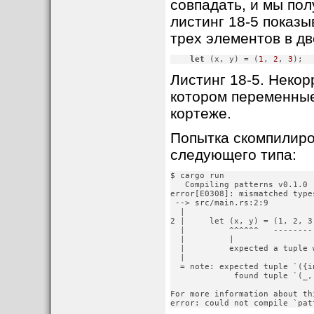
совпадать, и мы по
листинг 18-5 показы
трех элементов в дв
let
 (x, y) = (
1
, 
2
, 
3
);
Листинг 18-5. Некор
котором переменные
кортеже.
Попытка скомпилиро
следующего типа:
$ cargo run

   Compiling patterns v0.1.0 
error[E0308]: mismatched types
 --> src/main.rs:2:9

  |

2 |     let (x, y) = (1, 2, 3)
  |         ^^^^^^   --------
  |         |

  |         expected a tuple 
  |

  = note: expected tuple `({i
             found tuple `(_,
For more information about th
error: could not compile `pat