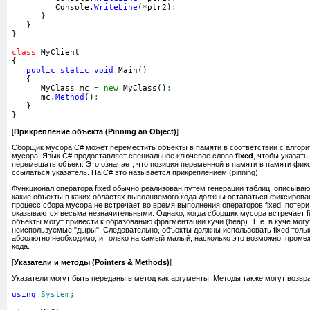
         Console.
WriteLine
(
*
ptr2
)
;
}
}
}
class
 MyClient
{
public
static
void
 Main
(
)
{
      MyClass mc 
=
new
 MyClass
(
)
;
      mc.
Method
(
)
;
}
}
[
Прикрепление объекта (Pinning an Object)
]
Сборщик мусора C# может переместить объекты в памяти в соответствии с алгор
мусора. Язык C# предоставляет специальное ключевое слово
fixed
, чтобы указат
перемещать объект. Это означает, что позиция переменной в памяти в памяти фикс
ссылаться указатель. На C# это называется прикреплением (pinning).
Функционал оператора fixed обычно реализован путем генерации таблиц, описыва
какие объекты в каких областях выполняемого кода должны оставаться фиксирова
процесс сбора мусора не встречает во время выполнения операторов fixed, потери
оказываются весьма незначительными. Однако, когда сборщик мусора встречает f
объекты могут привести к образованию фрагментации кучи (heap). Т. е. в куче мог
неиспользуемые "дыры". Следовательно, объекты должны использовать fixed только
абсолютно необходимо, и только на самый малый, насколько это возможно, пром
кода.
[
Указатели и методы (Pointers & Methods)
]
Указатели могут быть переданы в метод как аргументы. Методы также могут возвра
using
System
;