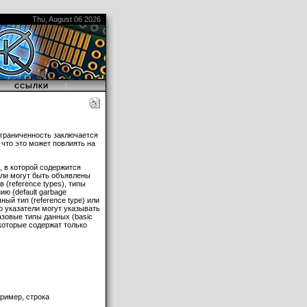
Thu, August 06 2026
|
|
ССЫЛКИ
Ограниченность заключается
 что это может повлиять на
, в которой содержится
ели могут быть объявлены
(reference types), типы
ю (default garbage
ный тип (reference type) или
о указатели могут указывать
азовые типы данных (basic
 которые содержат только
пример, строка