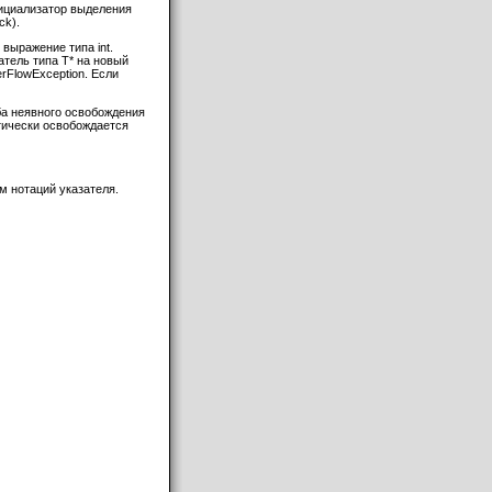
ициализатор выделения
ck).
 выражение типа int.
атель типа T* на новый
rFlowException. Если
а неявного освобождения
атически освобождается
м нотаций указателя.