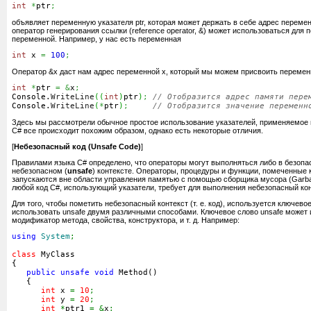
int
*
ptr
;
объявляет переменную указателя ptr, которая может держать в себе адрес перемен
оператор генерирования ссылки (reference operator, &) может использоваться для 
переменной. Например, у нас есть переменная
int
 x 
=
100
;
Оператор &x даст нам адрес переменной x, который мы можем присвоить перемен
int
*
ptr 
=
&
x
;
Console.
WriteLine
(
(
int
)
ptr
)
;
// Отобразится адрес памяти пере
Console.
WriteLine
(
*
ptr
)
;
// Отобразится значение переменн
Здесь мы рассмотрели обычное простое использование указателей, применяемое н
C# все происходит похожим образом, однако есть некоторые отличия.
[
Небезопасный код (Unsafe Code)
]
Правилами языка C# определено, что операторы могут выполняться либо в безопа
небезопасном (
unsafe
) контексте. Операторы, процедуры и функции, помеченные 
запускаются вне области управления памятью с помощью сборщика мусора (Garbage
любой код C#, использующий указатели, требует для выполнения небезопасный кон
Для того, чтобы пометить небезопасный контекст (т. е. код), используется ключев
использовать unsafe двумя различными способами. Ключевое слово unsafe может 
модификатор метода, свойства, конструктора, и т. д. Например:
using
System
;
class
 MyClass
{
public
unsafe
void
 Method
(
)
{
int
 x 
=
10
;
int
 y 
=
20
;
int
*
ptr1 
=
&
x
;