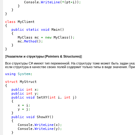
         Console.
WriteLine
(
*
(
pt
+
i
)
)
;
}
}
}
class
 MyClient
{
public
static
void
 Main
(
)
{
      MyClass mc 
=
new
 MyClass
(
)
;
      mc.
Method
(
)
;
}
}
[
Указатели и структуры (Pointers & Structures)
]
Все структуры C# имеют тип переменной. На структуру тоже может быть задан указ
если структура в качестве своих полей содержит только типы в виде значения. Пр
using
System
;
struct
 MyStruct
{
public
int
 x
;
public
int
 y
;
public
void
 SetXY
(
int
 i, 
int
 j
)
{
      x 
=
 i
;
      y 
=
 j
;
}
public
void
 ShowXY
(
)
{
      Console.
WriteLine
(
x
)
;
      Console.
WriteLine
(
y
)
;
}