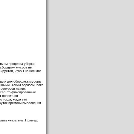
итмом процесса уборки
ь сборщику мусора не
ируется, чтобы на нее мог
ющих для сборщика мусора,
нными. Таким образом, пока
 ресурсов на них
ixed, то фиксированные
ут появиться
 тогда, когда это
ежуток времени выполнения
тить указатель. Пример: