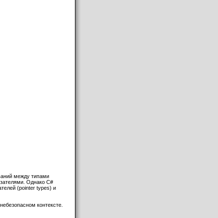
ваний между типами
казателями. Однако C#
лей (pointer types) и
в небезопасном контексте.