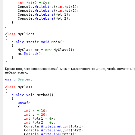
int
*
ptr2 
=
&
y
;
      Console.
WriteLine
(
(
int
)
ptr1
)
;
      Console.
WriteLine
(
(
int
)
ptr2
)
;
      Console.
WriteLine
(
*
ptr1
)
;
      Console.
WriteLine
(
*
ptr2
)
;
}
}
class
 MyClient
{
public
static
void
 Main
(
)
{
      MyClass mc 
=
new
 MyClass
(
)
;
      mc.
Method
(
)
;
}
}
Кроме того, ключевое слово unsafe может также использоваться, чтобы пометить г
небезопасную:
using
System
;
class
 MyClass
{
public
void
 Method
(
)
{
unsafe
{
int
 x 
=
10
;
int
 y 
=
20
;
int
*
ptr1 
=
&
x
;
int
*
ptr2 
=
&
y
;
         Console.
WriteLine
(
(
int
)
ptr1
)
;
         Console.
WriteLine
(
(
int
)
ptr2
)
;
         Console.
WriteLine
(
*
ptr1
)
;