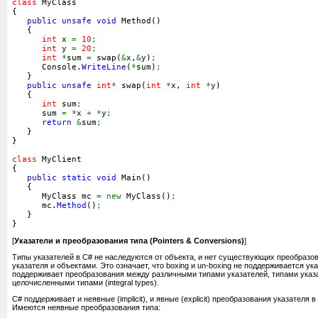
class
 MyClass
{
public
unsafe
void
 Method
(
)
{
int
 x 
=
10
;
int
 y 
=
20
;
int
*
sum 
=
 swap
(
&
x,
&
y
)
;
      Console.
WriteLine
(
*
sum
)
;
}
public
unsafe
int
*
 swap
(
int
*
x, 
int
*
y
)
{
int
 sum
;
      sum 
=
*
x 
+
*
y
;
return
&
sum
;
}
}
class
 MyClient
{
public
static
void
 Main
(
)
{
      MyClass mc 
=
new
 MyClass
(
)
;
      mc.
Method
(
)
;
}
}
[
Указатели и преобразования типа (Pointers & Conversions)
]
Типы указателей в C# не наследуются от объекта, и нет существующих преобразо
указателя и объектами. Это означает, что boxing и un-boxing не поддерживается у
поддерживает преобразования между различными типами указателей, типами указате
целочисленными типами (integral types).
C# поддерживает и неявные (implicit), и явные (explicit) преобразования указателя 
Имеются неявные преобразования типа: