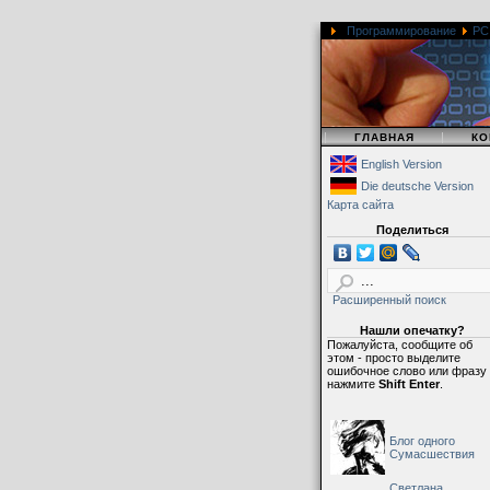
Программирование
PC
|
|
ГЛАВНАЯ
КО
English Version
Die deutsche Version
Карта сайта
Поделиться
Расширенный поиск
Нашли опечатку?
Пожалуйста, сообщите об
этом - просто выделите
ошибочное слово или фразу
нажмите
Shift Enter
.
Блог одного
Сумасшествия
Светлана,