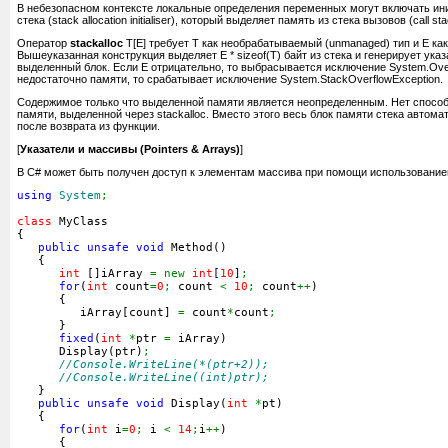
В небезопасном контексте локальные определения переменных могут включать ин
стека (stack allocation initialiser), который выделяет память из стека вызовов (call sta
Оператор
stackalloc
T[E] требует T как необрабатываемый (unmanaged) тип и E как
Вышеуказанная конструкция выделяет E * sizeof(T) байт из стека и генерирует указ
выделенный блок. Если E отрицательно, то выбрасывается исключение System.Ove
недостаточно памяти, то срабатывает исключение System.StackOverflowException.
Содержимое только что выделенной памяти является неопределенным. Нет способ
памяти, выделенной через stackalloc. Вместо этого весь блок памяти стека автом
после возврата из функции.
[
Указатели и массивы (Pointers & Arrays)
]
В C# может быть получен доступ к элементам массива при помощи использование
using
System
;
class
 MyClass
{
public
unsafe
void
 Method
(
)
{
int
[
]
iArray 
=
new
int
[
10
]
;
for
(
int
 count
=
0
;
 count 
<
10
;
 count
++
)
{
         iArray
[
count
]
=
 count
*
count
;
}
fixed
(
int
*
ptr 
=
 iArray
)
      Display
(
ptr
)
;
//Console.WriteLine(*(ptr+2));
//Console.WriteLine((int)ptr); 
}
public
unsafe
void
 Display
(
int
*
pt
)
{
for
(
int
 i
=
0
;
 i 
<
14
;
i
++
)
{