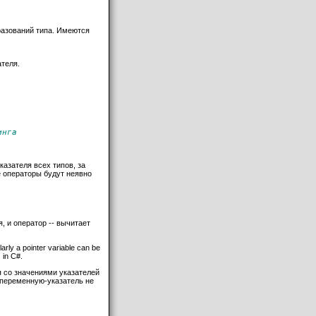
разований типа. Имеются
ателя.
инга
казателя всех типов, за
е операторы будут неявно
, и оператор -- вычитает
arly a pointer variable can be
 in C#.
ся со значениями указателей
 переменную-указатель не