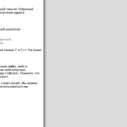
ной типа int. Обратный
получения адреса
ной указателя.
менной.
ой.
а языках C и C++. На языке
сном (
safe
), либо в
как небезопасные,
 Collector). Помните, что
текст.
ое слово unsafe. Мы можем
использоваться как