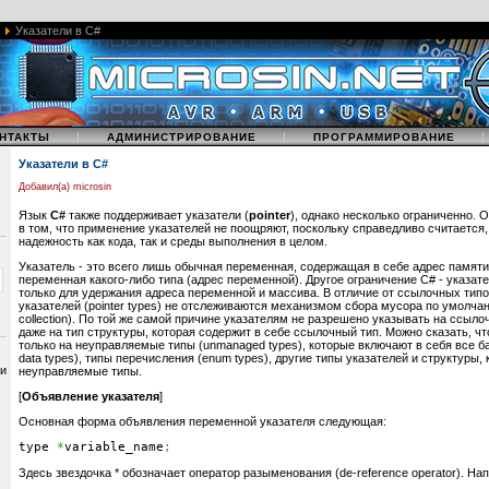
Указатели в C#
|
|
НТАКТЫ
АДМИНИСТРИРОВАНИЕ
ПРОГРАММИРОВАНИЕ
Указатели в C#
Добавил(а) microsin
Язык
C#
также поддерживает указатели (
pointer
), однако несколько ограниченно. 
в том, что применение указателей не поощряют, поскольку справедливо считается,
надежность как кода, так и среды выполнения в целом.
Указатель - это всего лишь обычная переменная, содержащая в себе адрес памяти
переменная какого-либо типа (адрес переменной). Другое ограничение C# - указат
только для удержания адреса переменной и массива. В отличие от ссылочных типов 
указателей (pointer types) не отслеживаются механизмом сбора мусора по умолчани
collection). По той же самой причине указателям не разрешено указывать на ссылоч
даже на тип структуры, которая содержит в себе ссылочный тип. Можно сказать, чт
только на неуправляемые типы (unmanaged types), которые включают в себя все б
data types), типы перечисления (enum types), другие типы указателей и структуры,
 и
неуправляемые типы.
[
Объявление указателя
]
Основная форма объявления переменной указателя следующая:
type 
*
variable_name
;
Здесь звездочка * обозначает оператор разыменования (de-reference operator). На