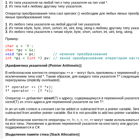
1
. Из типа указателя на любой тип к типу указателя на тип void *.
2
. Из типа null к любому другому типу указателя.
Оператор преобразования типа cast operator () необходим для любых явных преоб
явные преобразования типа:
1
. Из любого типа указателя на любой другой тип указателя.
2
. Из типов sbyte, byte, short, ushort, int, uint, long, ulong к любому другому типу указ
3
. Из любого типа указателя к типам sbyte, byte, short, ushort, int, uint, long, ulong.
Пример:
char
 c 
=
'R'
;
char
*
pc 
=
&
c
;
void
*
pv 
=
 pc
;
// неявное преобразование
int
*
pi 
=
(
int
*
)
 pv
;
// явное преобразование оператором каст
[
Арифметика указателей (Pointer Arithmetic)
]
В небезопасном контексте операторы ++ и -- могут быть приложены к переменной у
исключением типа void *. Таким образом, для каждого типа указателя T* следующи
перегружены (implicitly overloaded).
T* operator ++ (T *x);
T* operator -- (T *x);
Оператор ++ добавляет
sizeof
(T) к адресу, содержащемуся в переменной указателя
sizeof(T) из этого адреса для переменной указателя на тип T*.
In an un-safe context a constant can be added or subtracted from a pointer variable. Simil
subtracted from another pointer variable. But it is not possible to add two pointer variables
В небезопасном контексте операторы ==, !=, <, >, <=, >= могут также использовать
на все типы. Умножение и деление переменной указателя на константу или другую
поддерживается в C#.
[
Выделение памяти стека (Stack Allocation)
]