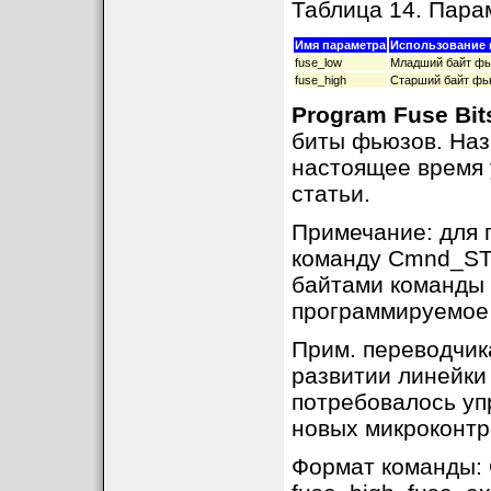
Таблица 14. Па
Имя параметра
Использование 
fuse_low
Младший байт фь
fuse_high
Старший байт фь
Program Fuse Bit
биты фьюзов. На
настоящее время 
статьи.
Примечание: для 
команду Cmnd_ST
байтами команды 
программируемое 
Прим. переводчик
развитии линейки
потребовалось у
новых микроконтр
Формат команды: