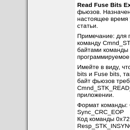
Read Fuse Bits E
фьюзов. Назначе
настоящее время 
статьи.
Примечание: для 
команду Cmnd_ST
байтами команды 
программируемое 
Имейте в виду, ч
bits и Fuse bits,
байт фьюзов треб
Cmnd_STK_READ_L
приложении.
Формат команды
Sync_CRC_EOP
Код команды 0x72
Resp_STK_INSYNC, 