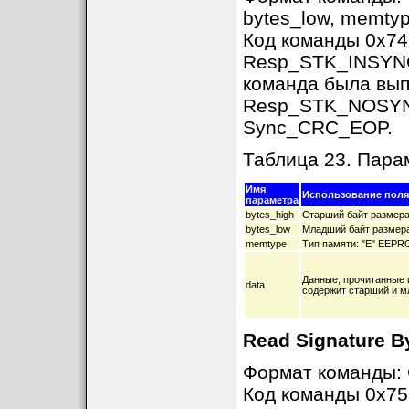
bytes_low, memt
Код команды 0x74
Resp_STK_INSYNC,
команда была вып
Resp_STK_NOSYNC 
Sync_CRC_EOP.
Таблица 23. Пар
Имя
Использование поля
параметра
bytes_high
Старший байт размера
bytes_low
Младший байт размера
memtype
Тип памяти: "E" EEPR
Данные, прочитанные 
data
содержит старший и мл
Read Signature B
Формат команды
Код команды 0x75