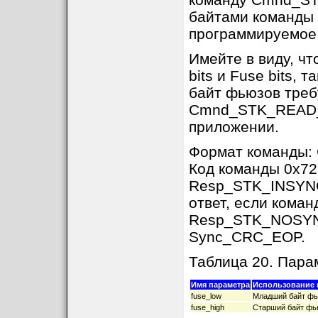
байтами команды 
программируемое 
Имейте в виду, ч
bits и Fuse bits,
байт фьюзов треб
Cmnd_STK_READ_L
приложении.
Формат команды
Код команды 0x72
Resp_STK_INSYNC,
ответ, если кома
Resp_STK_NOSYNC 
Sync_CRC_EOP.
Таблица 20. Пар
Имя параметра
Использование 
fuse_low
Младший байт фь
fuse_high
Старший байт фь