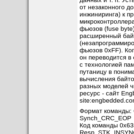
от незаконного до
инжиниринга) к п
микроконтроллера
фьюзов (fuse byte
расширенный бай
(незапрограммиров
фьюзов 0xFF). Ко
он переводится в 
с технологией па
путаницу в поним
вычисления байто
разных моделей ч
ресурс - сайт Eng
site:engbedded.co
Формат команды:
Synch_CRC_EOP
Код команды 0x63
Resp_STK_INSYNC,