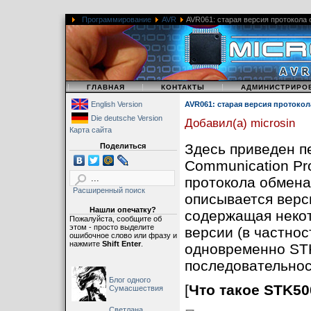
Программирование
AVR
AVR061: старая версия протокола
|
|
|
ГЛАВНАЯ
КОНТАКТЫ
АДМИНИСТРИРО
English Version
AVR061: старая версия протоко
Die deutsche Version
Добавил(а) microsin
Карта сайта
Здесь приведен п
Поделиться
Communication Pro
протокола обмена
Расширенный поиск
описывается верс
Нашли опечатку?
содержащая некот
Пожалуйста, сообщите об
этом - просто выделите
версии (в частнос
ошибочное слово или фразу и
нажмите
Shift Enter
.
одновременно STK
последовательнос
Блог одного
[
Что такое STK50
Сумасшествия
Светлана,