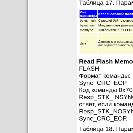
Таблица 17. Па
Имя
Использование поля
параметра
bytes_high
Старший байт размера
bytes_low
Младший байт размера
memtype
Тип памяти: "E" EEPR
Данные для программ
data
последовательность да
Read Flash Memo
FLASH.
Формат команды
Sync_CRC_EOP
Код команды 0x70
Resp_STK_INSYNC,
ответ, если кома
Resp_STK_NOSYNC 
Sync_CRC_EOP.
Таблица 18. Пар