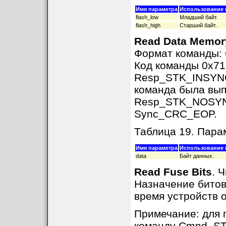
Имя параметра
Использование 
flash_low
Младший байт.
flash_high
Старший байт.
Read Data Memor
Формат команды
Код команды 0x71
Resp_STK_INSYNC,
команда была вып
Resp_STK_NOSYNC 
Sync_CRC_EOP.
Таблица 19. Пар
Имя параметра
Использование 
data
Байт данных.
Read Fuse Bits
. 
Назначение бито
время устройств о
Примечание: для 
команду Cmnd_ST