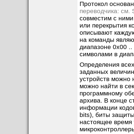
Протокол основан
переводчика: см.
совместим с ними
или перекрытия к
описывают каждую
на команды являю
диапазоне 0x00 .
символами в диапа
Определения всех
заданных величин
устройств можно 
можно найти в се
программному обес
архива. В конце с
информации кодов
bits), биты защит
настоящее время у
микроконтроллеры