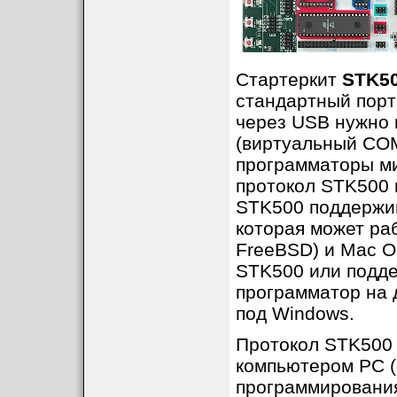
Стартеркит
STK5
стандартный порт
через USB нужно 
(виртуальный COM
программаторы м
протокол STK500 
STK500 поддержив
которая может раб
FreeBSD) и Mac O
STK500 или подд
программатор на 
под Windows.
Протокол STK500 
компьютером PC (
программирования