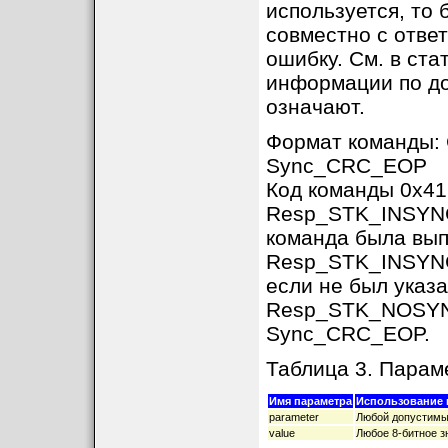
используется, то 
совместно с отве
ошибку. См. в ст
информации по до
означают.
Формат команды:
Sync_CRC_EOP
Код команды 0x41
Resp_STK_INSYNC,
команда была вып
Resp_STK_INSYNC,
если не был указа
Resp_STK_NOSYNC 
Sync_CRC_EOP.
Таблица 3. Пар
Имя параметра
Использование 
parameter
Любой допустимый
value
Любое 8-битное з