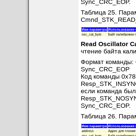
Sync_CRC_EOP.
Таблица 25. Пара
Cmnd_STK_READ
Имя параметра
Использование 
osc_cal_byte
Байт калибровки 
Read Oscillator C
чтение байта кал
Формат команды:
Sync_CRC_EOP
Код команды 0x78
Resp_STK_INSYNC,
если команда был
Resp_STK_NOSYNC 
Sync_CRC_EOP.
Таблица 26. Па
Имя параметра
Использование 
address
Адрес для чтения
osc_cal_byte
Байт калибровки 