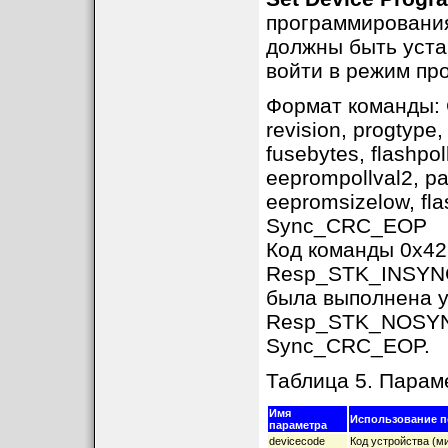
программирования
должны быть уста
войти в режим пр
Формат команды:
revision, progtype,
fusebytes, flashpol
eeprompollval2, pa
eepromsizelow, flas
Sync_CRC_EOP
Код команды 0x42
Resp_STK_INSYNC,
была выполнена 
Resp_STK_NOSYNC 
Sync_CRC_EOP.
Таблица 5. Пара
Имя
Использование п
параметра
devicecode
Код устройства (ми