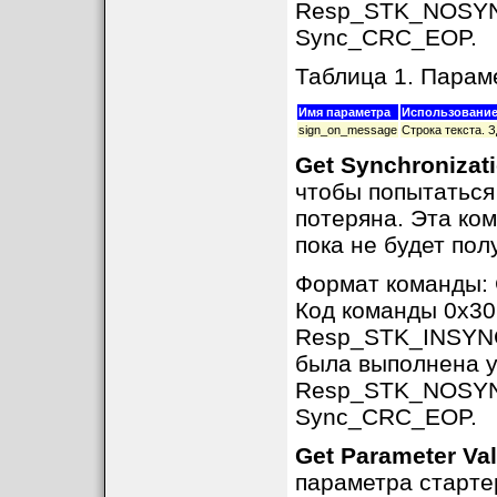
Resp_STK_NOSYNC 
Sync_CRC_EOP.
Таблица 1. Пара
Имя параметра
Использование
sign_on_message
Строка текста. З
Get Synchronizat
чтобы попытаться
потеряна. Эта ко
пока не будет по
Формат команды
Код команды 0x30
Resp_STK_INSYNC,
была выполнена 
Resp_STK_NOSYNC 
Sync_CRC_EOP.
Get Parameter Va
параметра старте