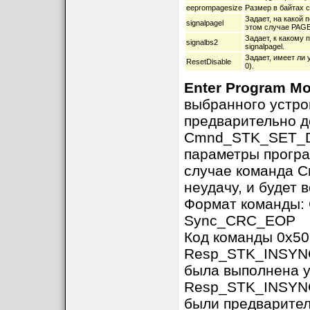
eeprompagesize
Размер в байтах
Задает, на какой 
signalpagel
этом случае PAGE
Задает, к какому 
signalbs2
signalpagel.
Задает, имеет ли 
ResetDisable
0).
Enter Program M
выбранного устро
предварительно д
Cmnd_STK_SET_D
параметры програ
случае команда
неудачу, и будет
Формат команды
Sync_CRC_EOP
Код команды 0x50
Resp_STK_INSYNC,
была выполнена 
Resp_STK_INSYNC
были предварите