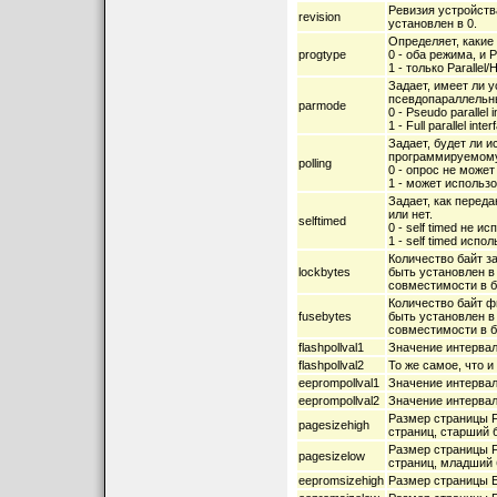
Ревизия устройств
revision
установлен в 0.
Определяет, каки
progtype
0 - оба режима, и Pa
1 - только Parallel/
Задает, имеет ли 
псевдопараллельн
parmode
0 - Pseudo parallel i
1 - Full parallel inter
Задает, будет ли и
программируемому
polling
0 - опрос не може
1 - может использ
Задает, как переда
или нет.
selftimed
0 - self timed не и
1 - self timed испо
Количество байт з
lockbytes
быть установлен в
совместимости в 
Количество байт ф
fusebytes
быть установлен в
совместимости в 
flashpollval1
Значение интервал
flashpollval2
То же самое, что и f
eeprompollval1
Значение интервал
eeprompollval2
Значение интервал
Размер страницы 
pagesizehigh
страниц, старший 
Размер страницы 
pagesizelow
страниц, младший 
eepromsizehigh
Размер страницы E