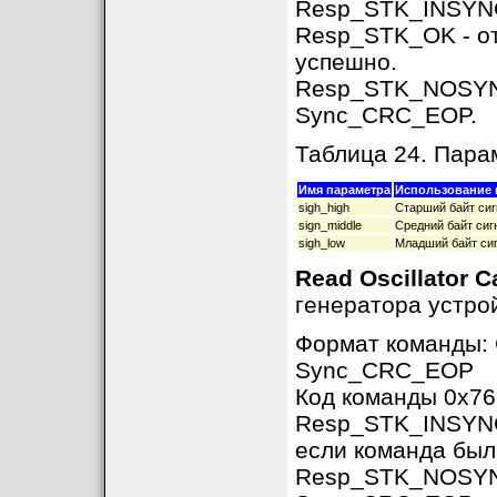
Resp_STK_INSYNC, 
Resp_STK_OK - от
успешно.
Resp_STK_NOSYNC 
Sync_CRC_EOP.
Таблица 24. Пар
Имя параметра
Использование 
sigh_high
Старший байт сиг
sign_middle
Средний байт сиг
sigh_low
Младший байт си
Read Oscillator C
генератора устро
Формат команды
Sync_CRC_EOP
Код команды 0x76
Resp_STK_INSYNC,
если команда был
Resp_STK_NOSYNC 