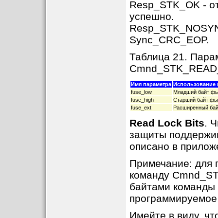
Resp_STK_OK - от
успешно.
Resp_STK_NOSYNC 
Sync_CRC_EOP.
Таблица 21. Пара
Cmnd_STK_READ
Имя параметра
Использование 
fuse_low
Младший байт фь
fuse_high
Старший байт фь
fuse_ext
Расширенный бай
Read Lock Bits
. 
защиты поддержив
описано в приложе
Примечание: для 
команду Cmnd_ST
байтами команды 
программируемое 
Имейте в виду, ч