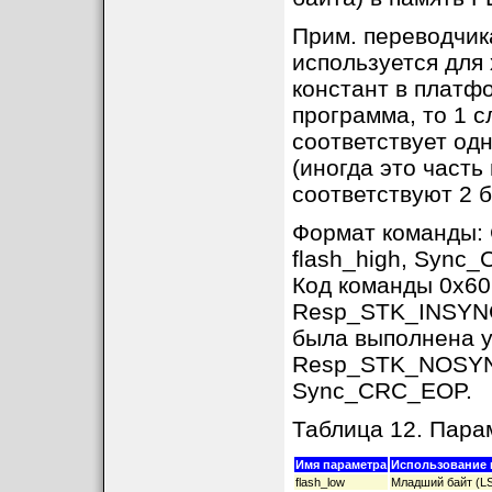
Прим. переводчик
используется для 
констант в платф
программа, то 1 с
соответствует од
(иногда это часть
соответствуют 2 б
Формат команды:
flash_high, Sync
Код команды 0x60
Resp_STK_INSYNC,
была выполнена 
Resp_STK_NOSYNC 
Sync_CRC_EOP.
Таблица 12. Па
Имя параметра
Использование 
flash_low
Младший байт (LS