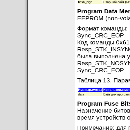
flash_high
Старший байт (MS
Program Data Me
EEPROM (non-vola
Формат команды:
Sync_CRC_EOP
Код команды 0x61
Resp_STK_INSYNC,
была выполнена 
Resp_STK_NOSYNC 
Sync_CRC_EOP.
Таблица 13. Пар
Имя параметра
Использование 
data
Байт для програм
Program Fuse Bit
Назначение бито
время устройств о
Примечание: для 