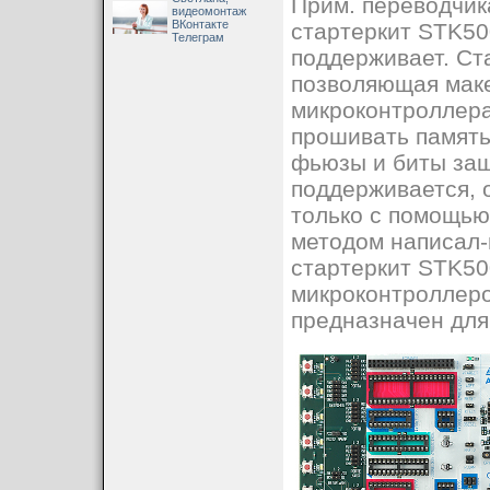
Прим. переводчик
видеомонтаж
ВКонтакте
стартеркит STK500 
Телеграм
поддерживает. Ст
позволяющая маке
микроконтроллера
прошивать память
фьюзы и биты защ
поддерживается, 
только с помощью
методом написал-
стартеркит STK50
микроконтроллеро
предназначен для