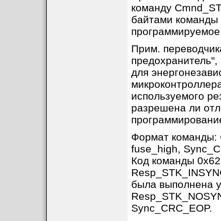
команду Cmnd_ST
байтами команды 
программируемое 
Прим. переводчика
предохранитель",
для энергонезави
микроконтроллера
используемого ре
разрешена ли отл
программирование 
Формат команды:
fuse_high, Sync
Код команды 0x62
Resp_STK_INSYNC,
была выполнена 
Resp_STK_NOSYNC 
Sync_CRC_EOP.