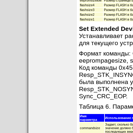
eepromsizelow
Размер страницы E
flashsize4
Размер FLASH в ба
flashsize3
Размер FLASH в ба
flashsize2
Размер FLASH в ба
flashsize1
Размер FLASH в ба
Set Extended Dev
Устанавливает р
для текущего устр
Формат команды:
eeprompagesize, 
Код команды 0x45
Resp_STK_INSYNC,
была выполнена 
Resp_STK_NOSYNC 
Sync_CRC_EOP.
Таблица 6. Пара
Имя
Использование 
параметра
Задает, сколько 
commandsize
значение должно бы
последующих верс