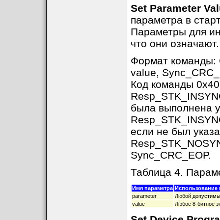
Set Parameter Va
параметра в стар
Параметры для и
что они означают.
Формат команды:
value, Sync_CRC
Код команды 0x40
Resp_STK_INSYNC,
была выполнена 
Resp_STK_INSYNC,
если не был указа
Resp_STK_NOSYNC 
Sync_CRC_EOP.
Таблица 4. Пар
Имя параметра
Использование 
parameter
Любой допустимый
value
Любое 8-битное з
Set Device Progr