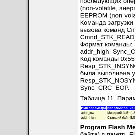
последующих опер
(non-volatile, эн
EEPROM (non-vola
Команда загрузки
вызова команд 
Cmnd_STK_READ
Формат команды:
addr_high, Sync
Код команды 0x55
Resp_STK_INSYNC,
была выполнена 
Resp_STK_NOSYNC 
Sync_CRC_EOP.
Таблица 11. Па
Имя параметра
Использование 
addr_low
Младший байт (LS
addr_high
Старший байт (MS
Program Flash M
байта) в память 