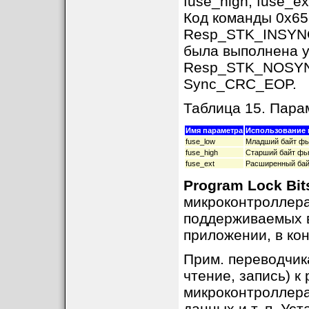
fuse_high, fuse_
Код команды 0x65
Resp_STK_INSYNC,
была выполнена 
Resp_STK_NOSYNC 
Sync_CRC_EOP.
Таблица 15. Па
Имя параметра
Использование 
fuse_low
Младший байт фь
fuse_high
Старший байт фь
fuse_ext
Расширенный бай
Program Lock Bit
микроконтроллера
поддерживаемых в
приложении, в кон
Прим. переводчик
чтение, запись) к
микроконтроллера 
данных и т. п. Ус