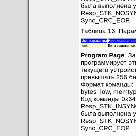
была выполнена 
Resp_STK_NOSYNC 
Sync_CRC_EOP.
Таблица 16. Па
Имя параметра
Использование 
lock
Биты защиты, как
Program Page
. З
программирует э
текущего устройс
превышать 256 ба
Формат команды:
bytes_low, memty
Код команды 0x64
Resp_STK_INSYNC,
была выполнена 
Resp_STK_NOSYNC 
Sync_CRC_EOP.