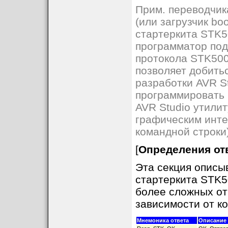
Прим. переводчик
(или загрузчик bo
стартеркита STK50
программатор под
протокола STK500
позволяет добить
разработки AVR S
программировать 
AVR Studio утили
графическим инте
командной строки)
[
Определения отв
Эта секция описы
стартеркита STK5
более сложных от
зависимости от к
Мнемоника ответа
Описание