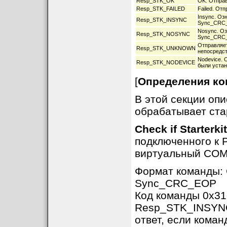
Resp_STK_OK
OK. Отправ
Resp_STK_FAILED
Failed. От
Insync. Оз
Resp_STK_INSYNC
Sync_CRC
Nosync. Оз
Resp_STK_NOSYNC
Sync_CRC_
Отправляет
Resp_STK_UNKNOWN
непосредс
Nodevice.
Resp_STK_NODEVICE
были уста
[
Определения ком
В этой секции оп
обрабатывает ста
Check if Starterki
подключенного к 
виртуальный COM-
Формат команды
Sync_CRC_EOP
Код команды 0x31
Resp_STK_INSYNC
ответ, если кома