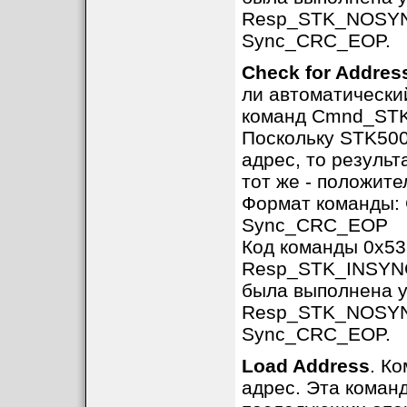
Resp_STK_NOSYNC 
Sync_CRC_EOP.
Check for Addres
ли автоматически
команд Cmnd_ST
Поскольку STK500
адрес, то результ
тот же - положите
Формат команды
Sync_CRC_EOP
Код команды 0x53
Resp_STK_INSYNC,
была выполнена 
Resp_STK_NOSYNC 
Sync_CRC_EOP.
Load Address
. К
адрес. Эта коман