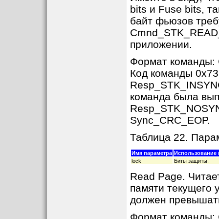
bits и Fuse bits,
байт фьюзов треб
Cmnd_STK_READ_L
приложении.
Формат команды
Код команды 0x73
Resp_STK_INSYNC,
команда была вып
Resp_STK_NOSYNC 
Sync_CRC_EOP.
Таблица 22. Пар
Имя параметра
Использование 
lock
Биты защиты.
Read Page. Читае
памяти текущего 
должен превышать
Формат команды: