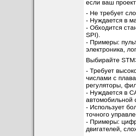
если ваш проект
- Не требует сл
- Нуждается в 
- Обходится ст
SPI).
- Примеры: пуль
электроника, ло
Выбирайте STM3
- Требует высок
числами с плав
регуляторы, фил
- Нуждается в 
автомобильной 
- Использует бо
точного управле
- Примеры: циф
двигателей, сл