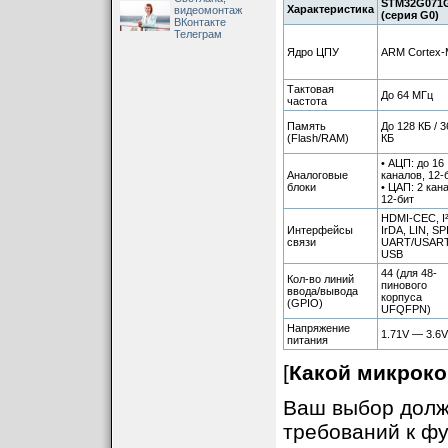
STM32G071
Характеристика
видеомонтаж
(серия G0)
ВКонтакте
Телеграм
Ядро ЦПУ
ARM Cortex-
Тактовая
До 64 МГц
частота
Память
До 128 КБ / 3
(Flash/RAM)
КБ
• АЦП: до 16
Аналоговые
каналов, 12-
блоки
• ЦАП: 2 кан
12-бит
HDMI-CEC, I
Интерфейсы
IrDA, LIN, SPI
связи
UART/USART
USB
44 (для 48-
Кол-во линий
пинового
ввода/вывода
корпуса
(GPIO)
UFQFPN)
Напряжение
1.71V — 3.6V
питания
[
Какой микрок
Ваш выбор долж
требований к ф