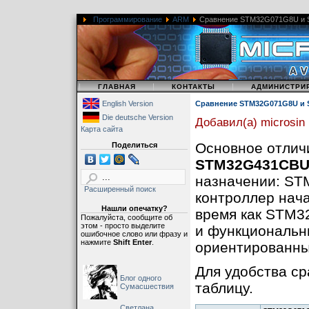
Программирование
ARM
Сравнение STM32G071G8U и
|
|
|
ГЛАВНАЯ
КОНТАКТЫ
АДМИНИСТРИ
English Version
Сравнение STM32G071G8U и
Die deutsche Version
Добавил(а) microsin
Карта сайта
Основное отли
Поделиться
STM32G431CBU
назначении: S
Расширенный поиск
контроллер нача
Нашли опечатку?
время как STM3
Пожалуйста, сообщите об
этом - просто выделите
и функциональн
ошибочное слово или фразу и
нажмите
Shift Enter
.
ориентированны
Для удобства с
Блог одного
таблицу.
Сумасшествия
Светлана,