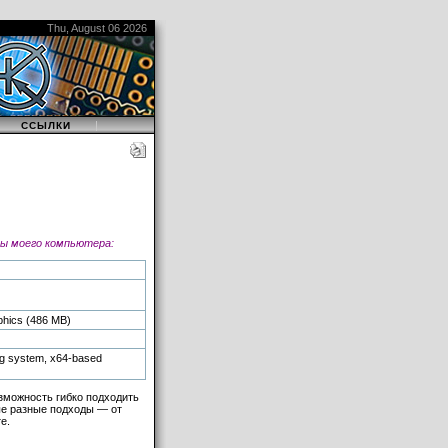
Thu, August 06 2026
|
|
ССЫЛКИ
ры моего компьютера:
hics (486 MB)
ng system, x64-based
зможность гибко подходить
мые разные подходы — от
е.