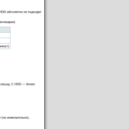
 HDD абсолютно не подходит
бенчмарки):
минут)
 секунд. С HDD — более
 (но нежелательно).