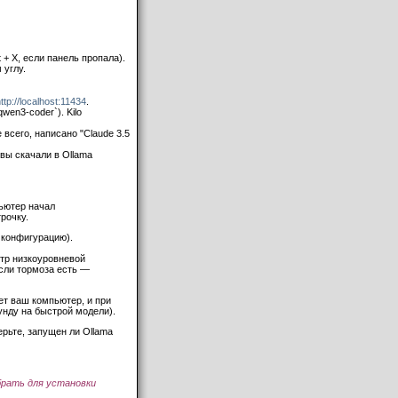
t + X, если панель пропала).
 углу.
ttp://localhost:11434
.
wen3-coder`). Kilo
 всего, написано "Claude 3.5
 вы скачали в Ollama
пьютер начал
рочку.
ю конфигурацию).
тр низкоуровневой
если тормоза есть —
ет ваш компьютер, и при
кунду на быстрой модели).
ерьте, запущен ли Ollama
ыбрать для установки