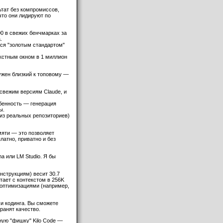
ьтат без компромиссов,
что они лидируют по
00 в свежих бенчмарках за
.
тся "золотым стандартом"
текстным окном в 1 миллион
нужен близкий к топовому —
 свежим версиям Claude, и
собенность — генерация
ы.
 из реальных репозиториев)
мяти — это позволяет
атно, приватно и без
a или LM Studio. Я бы
нструкциям) весит 30.7
тает с контекстом в 256K
с оптимизациями (например,
и кодинга. Вы сможете
ранят качество.
ную "фишку" Kilo Code —