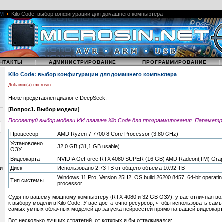
M
Kilo Code: выбор конфигурации для домашнего компьютера
|
|
НТАКТЫ
АДМИНИСТРИРОВАНИЕ
ПРОГРАММИРОВАНИЕ
Kilo Code: выбор конфигурации для домашнего компьютера
Добавил(а) microsin
Ниже представлен диалог с DeepSeek.
[
Вопрос1. Выбор модели
]
Посоветуй выбор модели ИИ плагина Kilo Code для программирования. Парамет
Процессор
AMD Ryzen 7 7700 8-Core Processor (3.80 GHz)
Установлено
32,0 GB (31,1 GB usable)
ОЗУ
Видеокарта
NVIDIA GeForce RTX 4080 SUPER (16 GB) AMD Radeon(TM) Grap
 и
Диск
Использовано 2.73 TB от общего объема 10.92 TB
Windows 11 Pro, Version 25H2, OS build 26200.8457, 64-bit operati
Тип системы
processor
Судя по вашему мощному компьютеру (RTX 4080 и 32 GB ОЗУ), у вас отличная во
к выбору модели в Kilo Code. У вас достаточно ресурсов, чтобы использовать са
самых умных облачных моделей до запуска нейросетей прямо на вашей видеокарт
Вот несколько лучших стратегий, от которых я бы отталкивался: