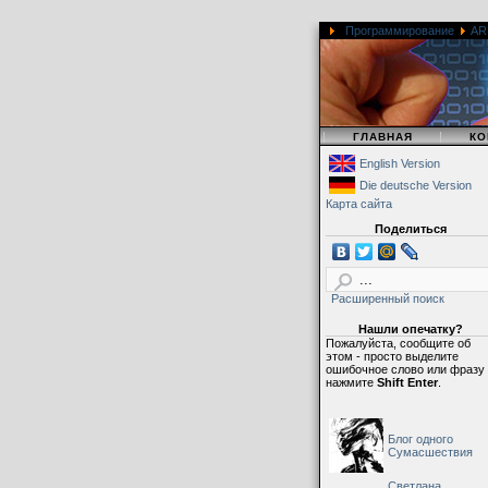
Программирование
AR
|
|
ГЛАВНАЯ
КО
English Version
Die deutsche Version
Карта сайта
Поделиться
Расширенный поиск
Нашли опечатку?
Пожалуйста, сообщите об
этом - просто выделите
ошибочное слово или фразу
нажмите
Shift Enter
.
Блог одного
Сумасшествия
Светлана,