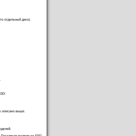
то отдельный диск).
.
SSD:
ак описано выше.
оделей.
5. Поставьте модели на SSD