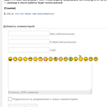
— разница в опыте работы будет колоссальной.
[
Ссылки
]
1
.
kilo.ai: что это такое, как пользоваться
.
Добавить комментарий
Имя (обязательное)
E-Mail (обязательное)
Сайт
Осталось:
1000
символов
Подписаться на уведомления о новых комментариях