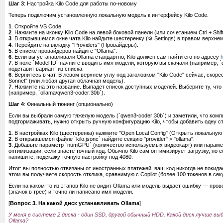
Шаг 3
: Настройка Kilo Code для работы по-новому
Теперь подключим установленную локальную модель к интерфейсу Kilo Code.
1
. Откройте VS Code.
2
. Нажмите на иконку Kilo Code на левой боковой панели (или сочетанием Ctrl + Shif
3
. В открывшемся окне чата Kilo найдите шестеренку (⚙️ Settings) в правом верхнем
4
. Перейдите на вкладку "Providers" (Провайдеры).
5
. В списке провайдеров найдите "Ollama".
6
. Если вы устанавливали Ollama стандартно, Kilo должен сам найти его по адресу
h
7
. В поле `Model ID` начните вводить имя модели, которую вы скачали (например, `q
подставит вариант из списка.
6
. Вернитесь в чат. В левом верхнем углу под заголовком "Kilo Code" сейчас, скорее
Sonnet" (или любая другая облачная модель).
7
. Нажмите на это название. Выпадет список доступных моделей. Выберите ту, что
(например, `ollama/qwen3-coder:30b`).
Шаг 4
: Финальный тюнинг (опционально)
Если вы выбрали самую тяжелую модель (`qwen3-coder:30b`) и заметили, что ком
подтормаживать, нужно открыть ручную конфигурацию Kilo, чтобы добавить одну ст
1
. В настройках Kilo (шестеренка) нажмите "Open Local Config" (Открыть локальну
2
. В открывшемся файле `kilo.jsonc` найдите секцию "provider" > "ollama".
3
. Добавьте параметр `numGPU` (количество используемых видеокарт) или параме
оптимизации, если знаете точный код. Обычно Kilo сам оптимизирует загрузку, но 
напишите, подскажу точную настройку под 4080.
Итог: вы полностью отвязаны от иностранных платежей, ваш код никогда не покида
этом вы получаете скорость отклика, сравнимую с Copilot (более 100 токенов в се
Если на каком-то из этапов Kilo не видит Ollama или модель выдает ошибку — пров
(значок в трее) и точно ли написано имя модели.
[
Вопрос 3. На какой диск устанавливать Ollama
]
У меня в системе 2 диска - один SSD, другой обычный HDD. Какой диск лучше в
Ollama?