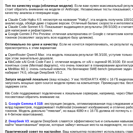
Топ по качеству кода (облачные модели)
. Если вам нужен максимальный резул
стоит обратить внимание на модели от Anthropic. Независимые тесты показывают, 
качеству анализа и генерации кода.
● Claude Code Haiku 4.5: несмотря на название "Haiku", эта модель получила 100/1
анализ кода, обойдя даже старшие версии. Отличный баланс скорости и интеллекта
● Claude Code Sonnet 4.5: Показывает выдающиеся результаты (99.5/100) и считае
для написания и рефакторинга.
● Google Gemini 3 Pro Preview: отличная альтернатива от Google с гигантским кон
токенов (позволяет загрузить всю кодовую базу целиком).
Оптимально по цене и качеству
. Если не хочется переплачивать, но результат 
присмотритесь к этим вариантам:
● OpenRouter Qwen3 Max: эта модель показала результат 98.3/100, уступив только
при этом значительно дешевле.
● KiloCode xAI Grok Code Fast 1: отличная модель от xAI с оценкой 95.3/100. Её о
понятных схем (Mermaid diagrams), что очень помогает в планировании архитектур
● MiniMax M2.1: очень сильный новичок. На бенчмарке SWE-bench (решение задач
набирает 74.0, обходя DeepSeek V3.2.
Запуск моделей локально
(ваш козырь). У вас NVIDIA RTX 4080 с 16 ГБ видеопа
запускать мощные open-source модели прямо на компьютере. Преимущества: беспл
задержек сети.
Kilo Code поддерживает подключение к локальным серверам, например, через Ollam
посоветовал обратить внимание на:
1
.
Google Gemma 4 31B
: инструкция (модель, оптимизированная под следование и
млрд параметров, поддерживает multimodal (понимает изображения) и отлично рабо
токенов. Модель довольно "тяжелая", но ваша 4080-я с 16 ГБ должна её потянуть 
в 4-битном квантовании).
2
.
DeepSeek V3
: модели DeepSeek славятся эффективностью и сильными навыкам
найти "квантованные" версии, которые займут меньше места на видеокарте, но сох
Практический совет по настройке
. Ваш компьютер позволяет использовать глав