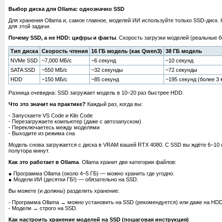
Выбор диска для Ollama: однозначно SSD
Для хранения Ollama и, самое главное, моделей ИИ используйте только SSD-диск.
для этой задачи.
Почему SSD, а не HDD: цифры и факты
. Скорость загрузки моделей (реальные 
Тип диска
Скорость чтения
16 ГБ модель (как Qwen3)
38 ГБ модель
NVMe SSD
~7,000 МБ/с
~6 секунд
~10 секунд
SATA SSD
~550 МБ/с
~32 секунды
~72 секунды
HDD
~150 МБ/с
~85 секунд
~195 секунд (более 3 
Разница очевидна: SSD загружает модель в 10–20 раз быстрее HDD.
Что это значит на практике?
Каждый раз, когда вы:
- Запускаете VS Code и Kilo Code
- Перезагружаете компьютер (даже с автозапуском)
- Переключаетесь между моделями
- Выходите из режима сна
Модель снова загружается с диска в VRAM вашей RTX 4080. С SSD вы ждёте 6–10
полутора минут.
Как это работает в Ollama
. Ollama хранит две категории файлов:
● Программа Ollama (около 4–5 ГБ) — можно хранить где угодно.
● Модели ИИ (десятки ГБ!) — обязательно на SSD.
Вы можете (и должны) разделить хранение:
- Программа Ollama → можно установить на SSD (рекомендуется) или даже на HDD
- Модели → строго на SSD.
Как настроить хранение моделей на SSD (пошаговая инструкция)