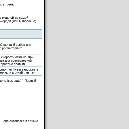
 в трее).
ее мощной до самой
очереди (или выборочно)
 Отличный выбор для
о рефакторинга.
 скорости отклика, при
лен для повседневной
 простые правки).
риант, если вы запускаете
лельно с игрой или IDE.
одель (команда)". Первый
 — она останется в списке