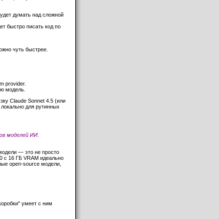
 будет думать над сложной
т быстро писать код по
.
ожно чуть быстрее.
m provider.
ую модель.
у Claude Sonnet 4.5 (или
B локально для рутинных
ров моделей ИИ.
модели — это не просто
0 с 16 ГБ VRAM идеально
ные open-source модели,
коробки" умеет с ним