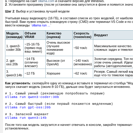
1
. Перейдите на сайт
ollama.com
и скачайте версию для Windows.
2
. Установите программу (после установки она запустится в фоне и появится значок
Шаг 2
: Выбор и установка лучшей модели
Учитывая вашу видеокарту (16 ГБ), я составил список из трех моделей, от наибол
быстрой. Вам нужно открыть командную строку (CMD) или терминал VS Code и по 
ввести команды `
ollama run ...
`
Модель
Объем
Качество
Скорость
Вердикт
(команда)
VRAM
(оценка)
(токен/сек)
Очень высокое
~15-16 ГБ
1. qwen3-
(лучшее
Максимальное качество.
(прямо под
~50 ток/с
coder:30b
понимание
сложных задач и тяжелог
ваш лимит)
кода)
~14 ГБ
Золотая середина. Топ по
2. gpt-
Высокое (от
~140 ток/с
(отлично
этом очень умный. Идеа
oss:20b
OpenAI)
(мгновенно)
влезает)
работы (автодополнения,
3.
Резерв. Самый легкий ва
~12 ГБ
Хорошее
~62 ток/с
qwen3:14b
еще что-то тяжелое парал
Как установить
: скопируйте одну из команд и вставьте в терминал из столбца "М
запуск скачает модель (около 8-10 ГБ), дальше она будет запускаться мгновенно.
# 1. Самый умный (рекомендую попробовать первым)
ollama run qwen3-coder:30b
# 2. Самый быстрый (если первый покажется медленным)
ollama run gpt-oss:20b
# 3. Запасной вариант
ollama run qwen3:14b
После того как модель загрузится и начнет отвечать в консоли, закройте терминал
установленных.