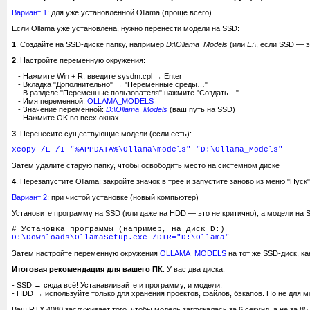
Вариант 1
: для уже установленной Ollama (проще всего)
Если Ollama уже установлена, нужно перенести модели на SSD:
1
. Создайте на SSD-диске папку, например
D:\Ollama_Models
(или
E:\
, если SSD — э
2
. Настройте переменную окружения:
- Нажмите Win + R, введите sysdm.cpl → Enter
- Вкладка "Дополнительно" → "Переменные среды…"
- В разделе "Переменные пользователя" нажмите "Создать…"
- Имя переменной:
OLLAMA_MODELS
- Значение переменной:
D:\Ollama_Models
(ваш путь на SSD)
- Нажмите OK во всех окнах
3
. Перенесите существующие модели (если есть):
xcopy /E /I "%APPDATA%\Ollama\models" "D:\Ollama_Models"
Затем удалите старую папку, чтобы освободить место на системном диске
4
. Перезапустите Ollama: закройте значок в трее и запустите заново из меню "Пуск"
Вариант 2
: при чистой установке (новый компьютер)
Установите программу на SSD (или даже на HDD — это не критично), а модели на 
# Установка программы (например, на диск D:)
D:\Downloads\OllamaSetup.exe /DIR="D:\Ollama"
Затем настройте переменную окружения
OLLAMA_MODELS
на тот же SSD-диск, к
Итоговая рекомендация для вашего ПК
. У вас два диска:
- SSD → сюда всё! Устанавливайте и программу, и модели.
- HDD → используйте только для хранения проектов, файлов, бэкапов. Но не для м
Ваш RTX 4080 заслуживает того, чтобы модель загружалась за 6 секунд, а не за 8