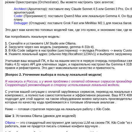
режим Оркестратора (Orchestrator). Вы можете настроить трех агентов:
Architect
(Архитектор): поставьте ему Claude Sonnet 4.5 или Gemini 3 Pro. Он
архитектурой.
Coder
(Программист): поставьте Qwen3 Max или локальную Gemma 4. Он буде
плану.
Debugger
(Отладчик): поставьте Grok Fast или MiniMax M2.1 для поиска багов
Это даст вам качество топовых моделей там, где это нужно, и экономию там, где м
Как попробовать локальную модель:
1
. Скачайте и установите LM Studio или Ollama.
2
. Загрузите через них модель (например, gemma-4-31b-it).
3
. В Kilo Code зайдите в настройки (шестеренка) -> вкладка Providers -> внизу Custo
4
. Укажите локальный адрес (обычно http://localhost:1234/v1) и выберите загруженн
Учитывая ваш мощный ПК, я бы на вашем месте в первую очередь попробовал связк
Haiku 4.5) через API для ключевых задач, и параллельно настроил бы Gemma 4 31
правок и рефакторинга. Это даст максимальное качество и приватность.
[
Вопрос 2. Уточнение выбора в пользу локальной модели
]
Я нахожусь в России, и у меня проблема с оплатой облачных сервисов провайде
Скорректируй рекомендацию в сторону использования локальной модели.
С учетом вашей ситуации с оплатой зарубежных сервисов, перевод на локальные 
компромисс, а полностью самостоятельное и эффективное решение. Ваш RTX 408
подходит для этой задачи: на таком оборудовании можно запускать производитель
которые по качеству кода приближаются к топовым облачным аналогам .
Ниже — готовая стратегия перехода на локальную работу с Kilo Code.
Шаг 1
: Установка Ollama (движок для моделей)
Ollama
— это стандартный инструмент для запуска LLM на своем ПК. Kilo Code "из 
работать, вам не придется писать сложные конфиги вручную .