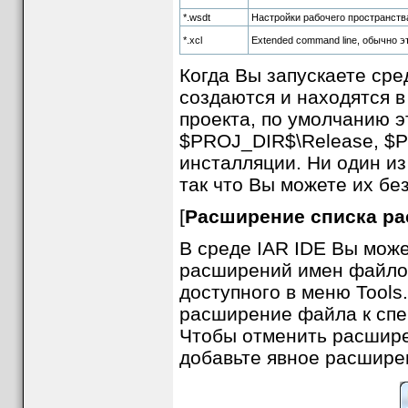
*.wsdt
Настройки рабочего пространства 
*.xcl
Extended command line, обычно э
Когда Вы запускаете сре
создаются и находятся 
проекта, по умолчанию 
$PROJ_DIR$\Release, $PR
инсталляции. Ни один из
так что Вы можете их бе
[
Расширение списка ра
В среде IAR IDE Вы мож
расширений имен файлов
доступного в меню Tools
расширение файла к спе
Чтобы отменить расшире
добавьте явное расширен