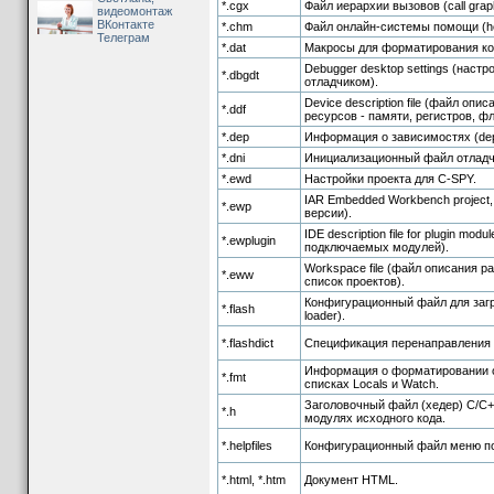
*.cgx
Файл иерархии вызовов (call graph 
видеомонтаж
ВКонтакте
*.chm
Файл онлайн-системы помощи (he
Телеграм
*.dat
Макросы для форматирования ко
Debugger desktop settings (наст
*.dbgdt
отладчиком).
Device description file (файл опи
*.ddf
ресурсов - памяти, регистров, фл
*.dep
Информация о зависимостях (de
*.dni
Инициализационный файл отладч
*.ewd
Настройки проекта для C-SPY.
IAR Embedded Workbench project,
*.ewp
версии).
IDE description file for plugin mo
*.ewplugin
подключаемых модулей).
Workspace file (файл описания р
*.eww
список проектов).
Конфигурационный файл для загр
*.flash
loader).
*.flashdict
Спецификация перенаправления fl
Информация о форматировании 
*.fmt
списках Locals и Watch.
Заголовочный файл (хедер) C/C+
*.h
модулях исходного кода.
*.helpfiles
Конфигурационный файл меню п
*.html, *.htm
Документ HTML.