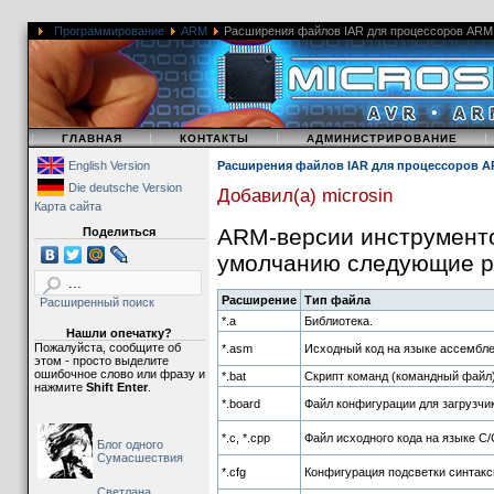
Программирование
ARM
Расширения файлов IAR для процессоров ARM
|
|
|
|
ГЛАВНАЯ
КОНТАКТЫ
АДМИНИСТРИРОВАНИЕ
English Version
Расширения файлов IAR для процессоров 
Die deutsche Version
Добавил(а) microsin
Карта сайта
ARM-версии инструменто
Поделиться
умолчанию следующие р
Расширение
Тип файла
Расширенный поиск
*.a
Библиотека.
Нашли опечатку?
Пожалуйста, сообщите об
*.asm
Исходный код на языке ассембле
этом - просто выделите
ошибочное слово или фразу и
*.bat
Скрипт команд (командный файл)
нажмите
Shift Enter
.
*.board
Файл конфигурации для загрузчика
*.c, *.cpp
Файл исходного кода на языке C/
Блог одного
Сумасшествия
*.cfg
Конфигурация подсветки синтакс
Светлана,