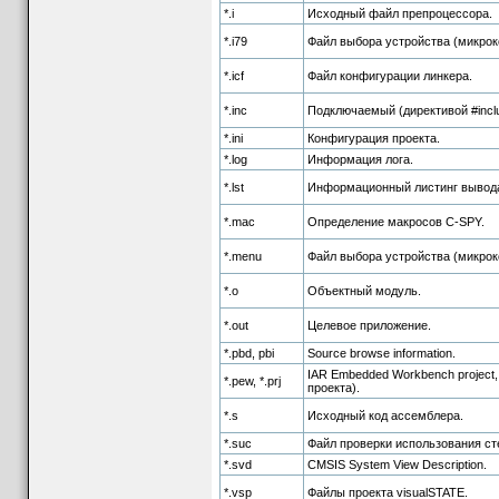
*.i
Исходный файл препроцессора.
*.i79
Файл выбора устройства (микрок
*.icf
Файл конфигурации линкера.
*.inc
Подключаемый (директивой #incl
*.ini
Конфигурация проекта.
*.log
Информация лога.
*.lst
Информационный листинг вывода
*.mac
Определение макросов C-SPY.
*.menu
Файл выбора устройства (микрок
*.o
Объектный модуль.
*.out
Целевое приложение.
*.pbd, pbi
Source browse information.
IAR Embedded Workbench project,
*.pew, *.prj
проекта).
*.s
Исходный код ассемблера.
*.suc
Файл проверки использования стек
*.svd
CMSIS System View Description.
*.vsp
Файлы проекта visualSTATE.