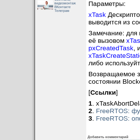
Параметры:
видеомонтаж
ВКонтакте
Телеграм
xTask
Дескрипто
выводится из со
Замечание: для 
её вызовом
xTas
pxCreatedTask
,
xTaskCreateStati
либо используйт
Возвращаемое з
состоянии Block
[
Ссылки
]
1
. xTaskAbortDela
2
.
FreeRTOS: фу
3
.
FreeRTOS: оп
Добавить комментарий