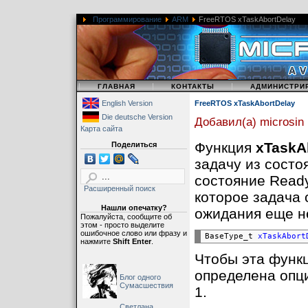
Программирование
ARM
FreeRTOS xTaskAbortDelay
|
|
|
ГЛАВНАЯ
КОНТАКТЫ
АДМИНИСТРИ
English Version
FreeRTOS xTaskAbortDelay
Die deutsche Version
Добавил(а) microsin
Карта сайта
Функция
xTaskA
Поделиться
задачу из сост
состояние Read
Расширенный поиск
которое задача 
Нашли опечатку?
ожидания еще не
Пожалуйста, сообщите об
этом - просто выделите
ошибочное слово или фразу и
BaseType_t 
xTaskAbort
нажмите
Shift Enter
.
Чтобы эта функ
определена опц
Блог одного
Сумасшествия
1.
Светлана,